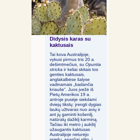
Didysis karas su
kaktusais
Tai kova Australijoje,
vykusi pirmus tris 20 a.
dešimtmečius, su
Opuntia
stricka
ir keliai skitais tos
genties kaktusais,
anglakalbėse šalyse
vadinamais „badančia
kriauše“. Juos įvežė iš
Pietų Amerikos 19 a.
antroje pusėje siekdami
dviejų tikslų: įrengti dygias
laukų užtvaras nuo avių ir
ant jų gaminti košenilį,
natūralų dažiklį karminą.
Tačiau iki metro į aukštį
užaugantis kaktusas
Australijoje neturėjo
priešų, sparčiai plito, į