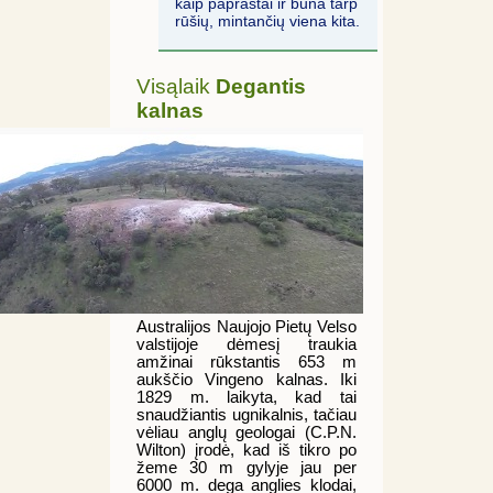
kaip paprastai ir būna tarp
rūšių, mintančių viena kita.
Visąlaik
Degantis
kalnas
Australijos Naujojo Pietų Velso
valstijoje dėmesį traukia
amžinai rūkstantis 653 m
aukščio Vingeno kalnas. Iki
1829 m. laikyta, kad tai
snaudžiantis ugnikalnis, tačiau
vėliau anglų geologai (C.P.N.
Wilton) įrodė, kad iš tikro po
žeme 30 m gylyje jau per
6000 m. dega anglies klodai,