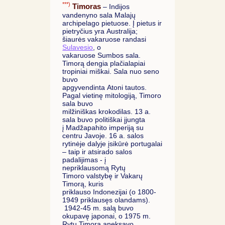
***)
Timoras
– Indijos
vandenyno sala Malajų
archipelago pietuose. Į pietus ir
pietryčius yra Australija;
šiaurės vakaruose randasi
Sulavesio
, o
vakaruose Sumbos sala.
Timorą dengia plačialapiai
tropiniai miškai. Sala nuo seno
buvo
apgyvendinta Atoni tautos.
Pagal vietinę mitologiją, Timoro
sala buvo
milžiniškas krokodilas. 13 a.
sala buvo politiškai įjungta
į Madžapahito imperiją su
centru Javoje. 16 a. salos
rytinėje dalyje įsikūrė portugalai
– taip ir atsirado salos
padalijimas - į
nepriklausomą Rytų
Timoro valstybę ir Vakarų
Timorą, kuris
priklauso Indonezijai (o 1800-
1949 priklausęs olandams).
1942-45 m. salą buvo
okupavę japonai, o 1975 m.
Rytų Timorą aneksavo