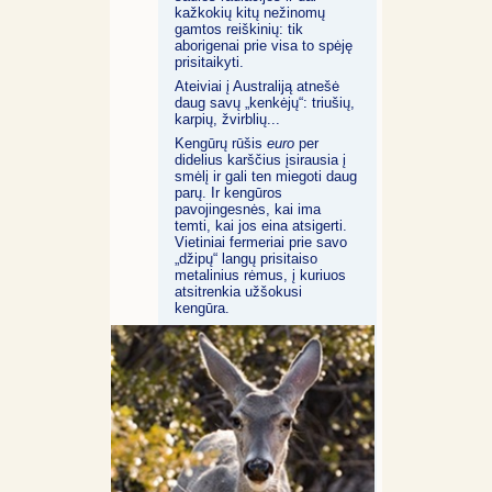
kažkokių kitų nežinomų
gamtos reiškinių: tik
aborigenai prie visa to spėję
prisitaikyti.
Ateiviai į Australiją atnešė
daug savų „kenkėjų“: triušių,
karpių, žvirblių...
Kengūrų rūšis
euro
per
didelius karščius įsirausia į
smėlį ir gali ten miegoti daug
parų. Ir kengūros
pavojingesnės, kai ima
temti, kai jos eina atsigerti.
Vietiniai fermeriai prie savo
„džipų“ langų prisitaiso
metalinius rėmus, į kuriuos
atsitrenkia užšokusi
kengūra.