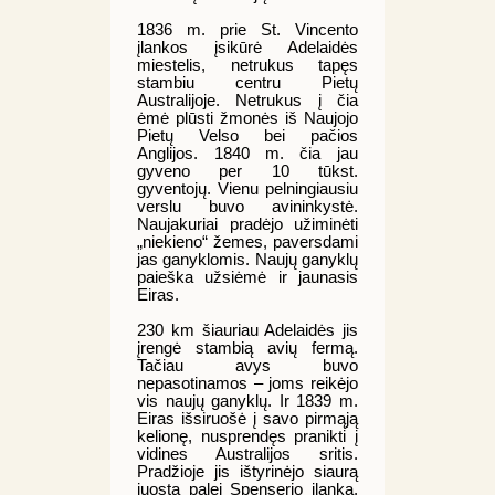
1836 m. prie St. Vincento
įlankos įsikūrė Adelaidės
miestelis, netrukus tapęs
stambiu centru Pietų
Australijoje. Netrukus į čia
ėmė plūsti žmonės iš Naujojo
Pietų Velso bei pačios
Anglijos. 1840 m. čia jau
gyveno per 10 tūkst.
gyventojų. Vienu pelningiausiu
verslu buvo avininkystė.
Naujakuriai pradėjo užiminėti
„niekieno“ žemes, paversdami
jas ganyklomis. Naujų ganyklų
paieška užsiėmė ir jaunasis
Eiras.
230 km šiauriau Adelaidės jis
įrengė stambią avių fermą.
Tačiau avys buvo
nepasotinamos – joms reikėjo
vis naujų ganyklų. Ir 1839 m.
Eiras išsiruošė į savo pirmąją
kelionę, nusprendęs pranikti į
vidines Australijos sritis.
Pradžioje jis ištyrinėjo siaurą
juostą palei Spenserio įlanką,