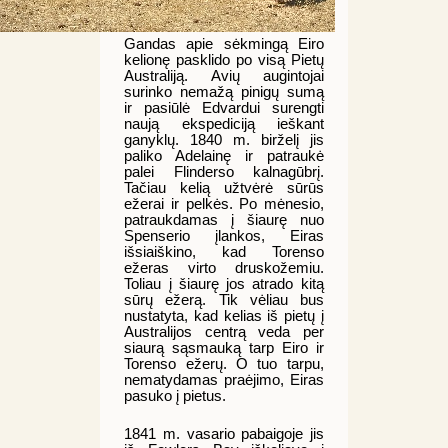
Gandas apie sėkmingą Eiro
kelionę pasklido po visą Pietų
Australiją. Avių augintojai
surinko nemažą pinigų sumą
ir pasiūlė Edvardui surengti
naują ekspediciją ieškant
ganyklų. 1840 m. birželį jis
paliko Adelainę ir patraukė
palei Flinderso kalnagūbrį.
Tačiau kelią užtvėrė sūrūs
ežerai ir pelkės. Po mėnesio,
patraukdamas į šiaurę nuo
Spenserio įlankos, Eiras
išsiaiškino, kad Torenso
ežeras virto druskožemiu.
Toliau į šiaurę jos atrado kitą
sūrų ežerą. Tik vėliau bus
nustatyta, kad kelias iš pietų į
Australijos centrą veda per
siaurą sąsmauką tarp Eiro ir
Torenso ežerų. O tuo tarpu,
nematydamas praėjimo, Eiras
pasuko į pietus.
1841 m. vasario pabaigoje jis