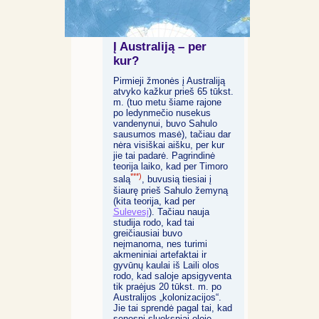
Į Australiją – per
kur?
Pirmieji žmonės į Australiją
atvyko kažkur prieš 65 tūkst.
m. (tuo metu šiame rajone
po ledynmečio nusekus
vandenynui, buvo Sahulo
sausumos masė), tačiau dar
nėra visiškai aišku, per kur
jie tai padarė. Pagrindinė
teorija laiko, kad per Timoro
***)
salą
, buvusią tiesiai į
šiaurę prieš Sahulo žemyną
(kita teorija, kad per
Sulevesį
). Tačiau nauja
studija rodo, kad tai
greičiausiai buvo
neįmanoma, nes turimi
akmeniniai artefaktai ir
gyvūnų kaulai iš Laili olos
rodo, kad saloje apsigyventa
tik praėjus 20 tūkst. m. po
Australijos „kolonizacijos“.
Jie tai sprendė pagal tai, kad
senesni sluoksniai oloje