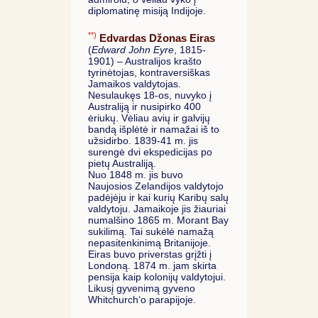
diplomatinę misiją Indijoje.
**)
Edvardas Džonas Eiras
(
Edward John Eyre
, 1815-
1901) – Australijos krašto
tyrinėtojas, kontraversiškas
Jamaikos valdytojas.
Nesulaukęs 18-os, nuvyko į
Australiją ir nusipirko 400
ėriukų. Vėliau avių ir galvijų
bandą išplėtė ir namažai iš to
užsidirbo. 1839-41 m. jis
surengė dvi ekspedicijas po
pietų Australiją.
Nuo 1848 m. jis buvo
Naujosios Zelandijos valdytojo
padėjėju ir kai kurių Karibų salų
valdytoju. Jamaikoje jis žiauriai
numalšino 1865 m. Morant Bay
sukilimą. Tai sukėlė namažą
nepasitenkinimą Britanijoje.
Eiras buvo priverstas grįžti į
Londoną. 1874 m. jam skirta
pensija kaip kolonijų valdytojui.
Likusį gyvenimą gyveno
Whitchurch‘o parapijoje.