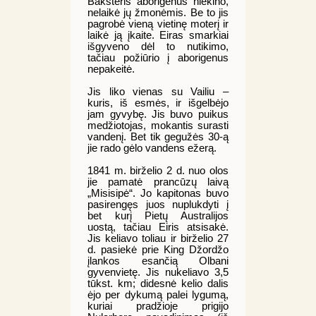
Baksteris aborigenus niekino,
nelaikė jų žmonėmis. Be to jis
pagrobė vieną vietinę moterį ir
laikė ją įkaite. Eiras smarkiai
išgyveno dėl to nutikimo,
tačiau požiūrio į aborigenus
nepakeitė.
Jis liko vienas su Vailiu –
kuris, iš esmės, ir išgelbėjo
jam gyvybę. Jis buvo puikus
medžiotojas, mokantis surasti
vandenį. Bet tik gegužės 30-ą
jie rado gėlo vandens ežerą.
1841 m. birželio 2 d. nuo olos
jie pamatė prancūzų laivą
„Misisipė“. Jo kapitonas buvo
pasirengęs juos nuplukdyti į
bet kurį Pietų Australijos
uostą, tačiau Eiris atsisakė.
Jis keliavo toliau ir birželio 27
d. pasiekė prie King Džordžo
įlankos esančią Olbani
gyvenvietę. Jis nukeliavo 3,5
tūkst. km; didesnė kelio dalis
ėjo per dykumą palei lygumą,
kuriai pradžioje prigijo