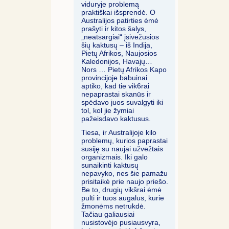
viduryje problemą
praktiškai išsprendė. O
Australijos patirties ėmė
prašyti ir kitos šalys,
„neatsargiai“ įsivežusios
šių kaktusų – iš Indija,
Pietų Afrikos, Naujosios
Kaledonijos, Havajų…
Nors … Pietų Afrikos Kapo
provincijoje babuinai
aptiko, kad tie vik6rai
nepaprastai skanūs ir
spėdavo juos suvalgyti iki
tol, kol jie žymiai
pažeisdavo kaktusus.
Tiesa, ir Australijoje kilo
problemų, kurios paprastai
susiję su naujai užvežtais
organizmais. Iki galo
sunaikinti kaktusų
nepavyko, nes šie pamažu
prisitaikė prie naujo priešo.
Be to, drugių vikšrai ėmė
pulti ir tuos augalus, kurie
žmonėms netrukdė.
Tačiau galiausiai
nusistovėjo pusiausvyra,