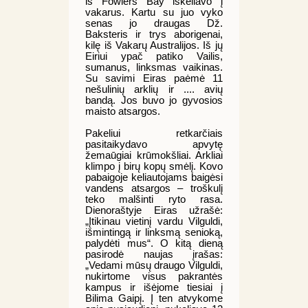
iš Fowlers Bay iškeliavo į
vakarus. Kartu su juo vyko
senas jo draugas Dž.
Baksteris ir trys aborigenai,
kilę iš Vakarų Australijos. Iš jų
Eiriui ypač patiko Vailis,
sumanus, linksmas vaikinas.
Su savimi Eiras paėmė 11
nešulinių arklių ir .... avių
bandą. Jos buvo jo gyvosios
maisto atsargos.
Pakeliui retkarčiais
pasitaikydavo apvytę
žemaūgiai krūmokšliai. Arkliai
klimpo į birų kopų smėlį. Kovo
pabaigoje keliautojams baigėsi
vandens atsargos – troškulį
teko malšinti ryto rasa.
Dienoraštyje Eiras užrašė:
„Įtikinau vietinį vardu Vilguldi,
išmintingą ir linksmą senioką,
palydėti mus“. O kitą dieną
pasirodė naujas įrašas:
„Vedami mūsų draugo Vilguldi,
nukirtome visus pakrantės
kampus ir išėjome tiesiai į
Bilima Gaipį. Į ten atvykome