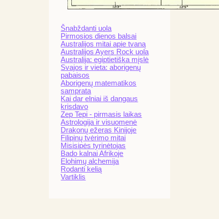
Šnabždanti uola
Pirmosios dienos balsai
Australijos mitai apie tvaną
Australijos Ayers Rock uola
Australija: egiptietiška mįslė
Svajos ir vieta: aborigenų
pabaisos
Aborigenų matematikos
samprata
Kai dar elniai iš dangaus
krisdavo
Zep Tepi - pirmasis laikas
Astrologija ir visuomenė
Drakonų ežeras Kinijoje
Filipinų tvėrimo mitai
Misisipės tyrinėtojas
Bado kalnai Afrikoje
Elohimų alchemija
Rodanti kelią
Vartiklis