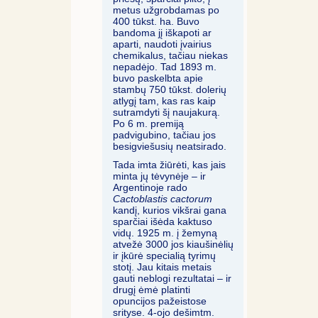
metus užgrobdamas po
400 tūkst. ha. Buvo
bandoma jį iškapoti ar
aparti, naudoti įvairius
chemikalus, tačiau niekas
nepadėjo. Tad 1893 m.
buvo paskelbta apie
stambų 750 tūkst. dolerių
atlygį tam, kas ras kaip
sutramdyti šį naujakurą.
Po 6 m. premiją
padvigubino, tačiau jos
besigviešusių neatsirado.
Tada imta žiūrėti, kas jais
minta jų tėvynėje – ir
Argentinoje rado
Cactoblastis cactorum
kandį, kurios vikšrai gana
sparčiai išėda kaktuso
vidų. 1925 m. į žemyną
atvežė 3000 jos kiaušinėlių
ir įkūrė specialią tyrimų
stotį. Jau kitais metais
gauti neblogi rezultatai – ir
drugį ėmė platinti
opuncijos pažeistose
srityse. 4-ojo dešimtm.