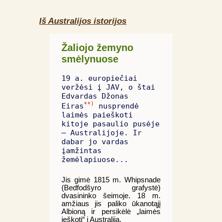
Iš Australijos istorijos
Žaliojo žemyno
smėlynuose
19 a. europiečiai
veržėsi į JAV, o štai
Edvardas Džonas
**)
Eiras
nusprendė
laimės paieškoti
kitoje pasaulio pusėje
– Australijoje. Ir
dabar jo vardas
įamžintas
žemėlapiuose...
Jis gimė 1815 m. Whipsnade
(Bedfodšyro grafystė)
dvasininko šeimoje. 18 m.
amžiaus jis paliko ūkanotąjį
Albioną ir persikėlė „laimės
ieškoti“ į Australiją.