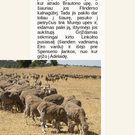
kur atrado Brautono upę, o
šiauriau jos Flinderso
kalnagūbrį. Tada jis pakilo dar
toliau į šiaurę, pasuko į
pietryčius link Murėjo upės ir,
eidamas palei ją, ištyrinėjo jos
aukštupį. Grįždamas
sėkmingai kirto Linkolno
pusiasalį (šiandien vadinamą
Eiro vardu) ir išėjo prie
Spenserio įlankos, nuo kur
grįžo į Adelaidę.