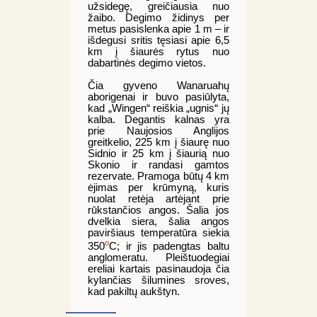
užsidegę, greičiausia nuo
žaibo. Degimo židinys per
metus pasislenka apie 1 m – ir
išdegusi sritis tęsiasi apie 6,5
km į šiaurės rytus nuo
dabartinės degimo vietos.
Čia gyveno Wanaruahų
aborigenai ir buvo pasiūlyta,
kad „Wingen“ reiškia „ugnis“ jų
kalba. Degantis kalnas yra
prie Naujosios Anglijos
greitkelio, 225 km į šiaurę nuo
Sidnio ir 25 km į šiaurią nuo
Skonio ir randasi gamtos
rezervate. Pramoga būtų 4 km
ėjimas per krūmyną, kuris
nuolat retėja artėjant prie
rūkstančios angos. Šalia jos
dvelkia siera, šalia angos
paviršiaus temperatūra siekia
o
350
C; ir jis padengtas baltu
anglomeratu. Pleištuodegiai
ereliai kartais pasinaudoja čia
kylančias šilumines sroves,
kad pakiltų aukštyn.