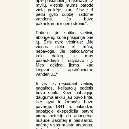
apie pusiaudienį, nukeliavę 12
mylių. Vietinis mums parodė
vietą pelkėje, kur, iškasę 4
pėdų gylio duobę, radome
vandens. Jo buvo
pakankamai ir gero skonio“.
Pakeliui jie sutiko vietinių
aborigenų, kurie prisijungė prie
jų. Eiris gyrė vietinius: „Nė
vienas nieko iš mūsų
nepavogė. Jie palikdavome
kokį daiktą, jie mus
pašaukdavo ir rodydavo į jį.
Mes dėkingi jiems, kad
lengvai apsirūpinome
vandeniu...“
Ir vis tik, nepaisant vietinių
pagalbos, keliautojų padėtis
buvo sunki. Kovo pabaigoje
dauguma arklių jau buvo kritę,
likę gyvi ir žmonės buvo
pavargę. 1841 m. balandžio
pabaigoje ekspedicija patyrė
pirmą netektį: du aborigenai
nužudė Baksterį ir pasišalino,
paėmę visas maisto atsargas.