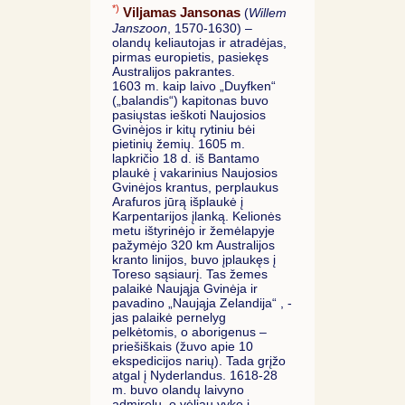
*)
Viljamas Jansonas
(
Willem
Janszoon
, 1570-1630) –
olandų keliautojas ir atradėjas,
pirmas europietis, pasiekęs
Australijos pakrantes.
1603 m. kaip laivo „Duyfken“
(„balandis“) kapitonas buvo
pasiųstas ieškoti Naujosios
Gvinėjos ir kitų rytiniu bėi
pietinių žemių. 1605 m.
lapkričio 18 d. iš Bantamo
plaukė į vakarinius Naujosios
Gvinėjos krantus, perplaukus
Arafuros jūrą išplaukė į
Karpentarijos įlanką. Kelionės
metu ištyrinėjo ir žemėlapyje
pažymėjo 320 km Australijos
kranto linijos, buvo įplaukęs į
Toreso sąsiaurį. Tas žemes
palaikė Naująja Gvinėja ir
pavadino „Naująja Zelandija“ , -
jas palaikė pernelyg
pelkėtomis, o aborigenus –
priešiškais (žuvo apie 10
ekspedicijos narių). Tada grįžo
atgal į Nyderlandus. 1618-28
m. buvo olandų laivyno
admirolu, o vėliau vyko į