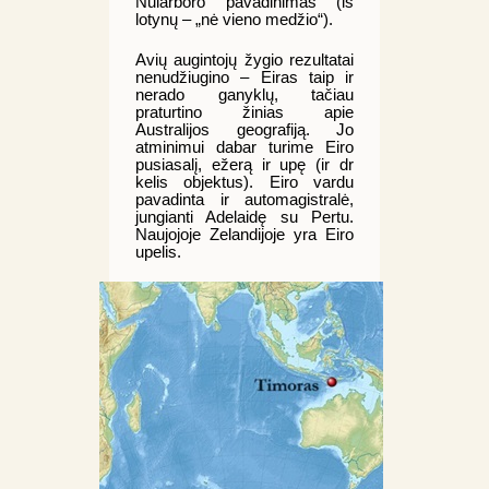
Nularboro pavadinimas (iš
lotynų – „nė vieno medžio“).
Avių augintojų žygio rezultatai
nenudžiugino – Eiras taip ir
nerado ganyklų, tačiau
praturtino žinias apie
Australijos geografiją. Jo
atminimui dabar turime Eiro
pusiasalį, ežerą ir upę (ir dr
kelis objektus). Eiro vardu
pavadinta ir automagistralė,
jungianti Adelaidę su Pertu.
Naujojoje Zelandijoje yra Eiro
upelis.