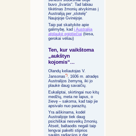
buvo „švarūs“. Tad labiau
tikėtinas žmonių atvykimas į
Australiją per „stotelę“
Naujojoje Gvinėjoje.
Taip pat skaitykite apie
galimybę, kad
į Australiją
atplaukė egiptiečiai
(tiesa,
gerokai vėliau)
Ten, kur vaikštoma
„aukštyn
kojomis“...
Olandų keliautojas V.
*)
Jansonas
, 1606 m. atradęs
Australijos žemyną, iki jo
plaukė daug savaičių.
Eukaliptai, skirtingai nuo kitų
medžių, meta ne lapus, o
žievę – sakoma, kad taip jie
apsivalo nuo parazitų.
Yra aiškinama, kodėl
Australijoje tiek daug
psichiškai nesveikų žmonių.
Atseit, baltaodis negali taip
lengvai pakelti stiprios
saulės radiacijos ir dar