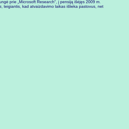
ngė prie „Microsoft Research“, į pensiją išėjęs 2009 m.
s
, teigiantis, kad atvaizdavimo laikas išlieka pastovus, net