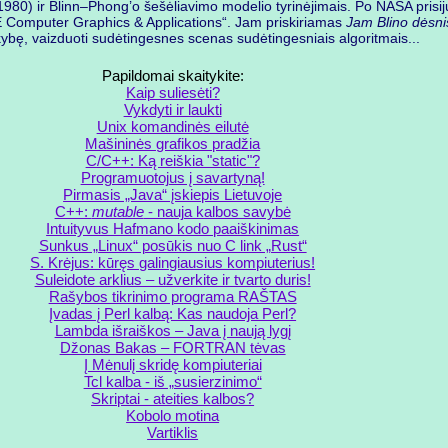
0) ir Blinn–Phong’o šešėliavimo modelio tyrinėjimais. Po NASA prisiju
E Computer Graphics & Applications“. Jam priskiriamas
Jam Blino dėsni
okybę, vaizduoti sudėtingesnes scenas sudėtingesniais algoritmais...
Papildomai skaitykite:
Kaip suliesėti?
Vykdyti ir laukti
Unix komandinės eilutė
Mašininės grafikos pradžia
C/C++: Ką reiškia "static"?
Programuotojus į savartyną!
Pirmasis „Java“ įskiepis Lietuvoje
C++:
mutable
- nauja kalbos savybė
Intuityvus Hafmano kodo paaiškinimas
Sunkus „Linux“ posūkis nuo C link „Rust“
S. Krėjus: kūręs galingiausius kompiuterius!
Suleidote arklius – užverkite ir tvarto duris!
Rašybos tikrinimo programa RAŠTAS
Įvadas į Perl kalbą: Kas naudoja Perl?
Lambda išraiškos – Java į naują lygį
Džonas Bakas – FORTRAN tėvas
Į Mėnulį skridę kompiuteriai
Tcl kalba - iš „susierzinimo“
Skriptai - ateities kalbos?
Kobolo motina
Vartiklis