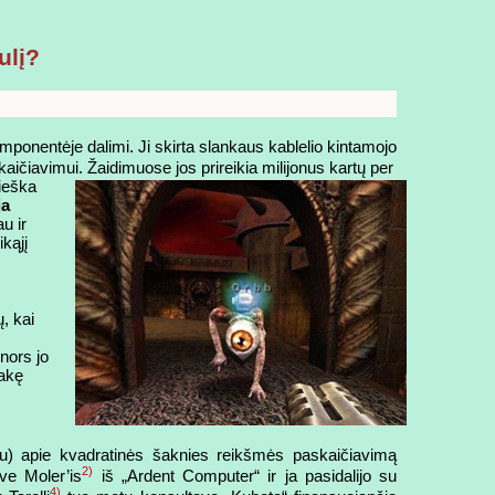
ulį?
mponentėje dalimi. Ji skirta slankaus kablelio kintamojo
askaičiavimui. Žaidimuose
jos prireikia milijonus kartų per
ieška
ja
u ir
kąjį
, kai
nors jo
kakę
otu) apie kvadratinės šaknies reikšmės paskaičiavimą
2)
ve Moler’is
iš „Ardent Computer“ ir ja pasidalijo su
4)