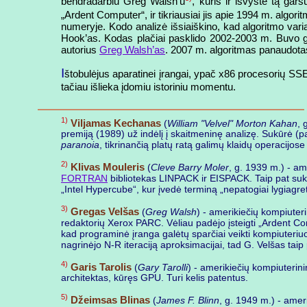
bendradarbiu Greg Walsh’u
, kuris ir išvystė tą gar
„Ardent Computer“, ir tikriausiai jis apie 1994 m. algorit
numeryje. Kodo analizė išsiaiškino, kad algoritmo varia
Hook’as. Kodas plačiai pasklido 2002-2003 m. Buvo gi
autorius
Greg Walsh’as
. 2007 m. algoritmas panaudotas
I
štobulėjus aparatinei įrangai, ypač x86 procesorių SSE
tačiau išlieka įdomiu istoriniu momentu.
1)
Viljamas Kechanas
(
William "Velvel" Morton Kahan
, 
premiją (1989) už indėlį į skaitmeninę analizę. Sukūrė 
paranoia
, tikrinančią platų ratą galimų klaidų operacijo
2)
Klivas Mouleris
(
Cleve Barry Moler
, g. 1939 m.) - am
FORTRAN
bibliotekas LINPACK ir EISPACK. Taip pat sukū
„Intel Hypercube“, kur įvedė terminą „nepatogiai lygiagre
3)
Gregas Velšas
(
Greg Walsh
) - amerikiečių kompiuter
redaktorių Xerox PARC. Vėliau padėjo įsteigti „Ardent Com
kad programinė įranga galėtų sparčiai veikti kompiuteriu
nagrinėjo N-R iteraciją aproksimacijai, tad G. Velšas ta
4)
Garis Tarolis
(
Gary Tarolli
) - amerikiečių kompiuterini
architektas, kūręs GPU. Turi kelis patentus.
5)
Džeimsas Blinas
(
James F. Blinn
, g. 1949 m.) - amer