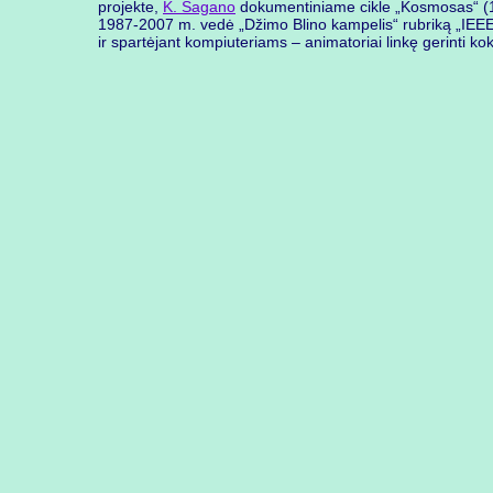
projekte,
K. Sagano
dokumentiniame cikle „Kosmosas“ (198
1987-2007 m. vedė „Džimo Blino kampelis“ rubriką „IEE
ir spartėjant kompiuteriams – animatoriai linkę gerinti k