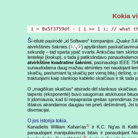
Kokia v
i = 0x5f3759df - ( i >> 1 ); // what t
Š
i eilutė pasirodė „id Software“ kompanijos „Quake 3 A
atvirkštinės šaknies (
) apytiksliam paskaičiavimui
sekundę – tad sparta ypač svarbi. Anksčiau tam skirto
lentelėje (
lookup
), o tada jį patikslindavo panaudodamo
atvirkštine kvadratine šaknimi
, pasinaudojo IEEE 754 
sunaudodama daug mažiau atminties nei naudojant lentel
skaičių, pastumiant tą skaičių per vieną bitą į dešinę, o
traktuojami kaip slankiojo kablelio skaičiaus ir tik tad
O „magiškas skaičius“ atsirado dėl slankaus skaičiaus s
laipsnis (eksponentė) buvo saugomas atskiruose bituose
Ir įdomiausia, kad ši nepaprastai greitas sprendimas žem
ištakos atrandamos daugiau nei prieš dešimtmetį. Jei ta
disertacijai.
O jos istorija tokia.
1)
Kanadietis William Kahan’as
ir K.C. Ng’as iš Kalif
panaudojant manipuliavimus bitais ir panaudojant Ni
3)