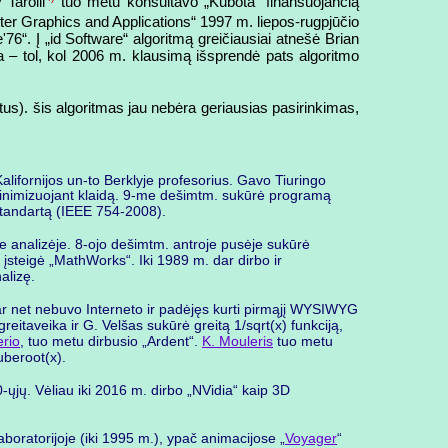
Tarolli
tuo metu konsultavo „Kubota“ finansuojančią
ter Graphics and Applications“ 1997 m. liepos-rugpjūčio
76“. Į „id Software“ algoritmą greičiausiai atnešė Brian
 – tol, kol 2006 m. klausimą išsprendė pats algoritmo
rtus). šis algoritmas jau nebėra geriausias pasirinkimas,
alifornijos un-to Berklyje profesorius. Gavo Tiuringo
 minimizuojant klaidą. 9-me dešimtm. sukūrė programą
 standartą (IEEE 754-2008).
je analizėje. 8-ojo dešimtm. antroje pusėje sukūrė
įsteigė „MathWorks“. Iki 1989 m. dar dirbo ir
alizę.
 dar net nebuvo Interneto ir padėjęs kurti pirmąjį WYSIWYG
eitaveika ir G. Velšas sukūrė greitą 1/sqrt(x) funkciją,
erio
, tuo metu dirbusio „Ardent“.
K. Mouleris
tuo metu
uberoot(x).
00-ųjų. Vėliau iki 2016 m. dirbo „NVidia“ kaip 3D
aboratorijoje (iki 1995 m.), ypač animacijose „
Voyager
“