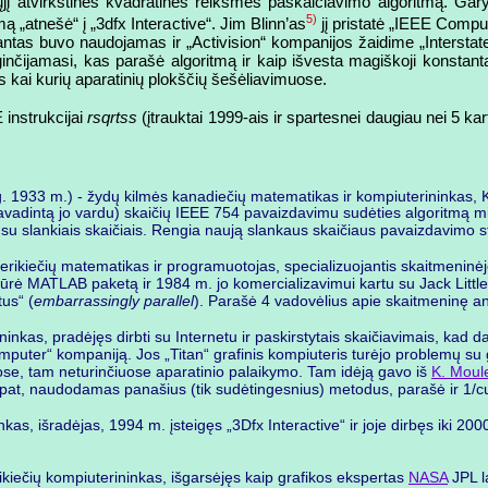
sųjį atvirkštinės kvadratinės reikšmės paskaičiavimo algoritmą. Gary 
5)
mą „atnešė“ į „3dfx Interactive“. Jim Blinn’as
jį pristatė „IEEE Compu
ntas buvo naudojamas ir „Activision“ kompanijos žaidime „Interstate'
nčijamasi, kas parašė algoritmą ir kaip išvesta magiškoji konstanta
 kai kurių aparatinių plokščių šešėliavimuose.
 instrukcijai
rsqrtss
(įtrauktai 1999-ais ir spartesnei daugiau nei 5 ka
g. 1933 m.) - žydų kilmės kanadiečių matematikas ir kompiuterininkas, K
(pavadintą jo vardu) skaičių IEEE 754 pavaizdavimu sudėties algoritmą
se su slankiais skaičiais. Rengia naują slankaus skaičiaus pavaizdavimo
erikiečių matematikas ir programuotojas, specializuojantis skaitmeninė
rė MATLAB paketą ir 1984 m. jo komercializavimui kartu su Jack Little 
tus“ (
embarrassingly parallel
). Parašė 4 vadovėlius apie skaitmeninę an
ininkas, pradėjęs dirbti su Internetu ir paskirstytais skaičiavimais, kad
puter“ kompaniją. Jos „Titan“ grafinis kompiuteris turėjo problemų su gr
ose, tam neturinčiuose aparatinio palaikymo. Tam idėją gavo iš
K. Moul
ip pat, naudodamas panašius (tik sudėtingesnius) metodus, parašė ir 1/c
nkas, išradėjas, 1994 m. įsteigęs „3Dfx Interactive“ ir joje dirbęs iki 20
ikiečių kompiuterininkas, išgarsėjęs kaip grafikos ekspertas
NASA
JPL l