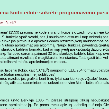
iena kodo eilutė sukrėtė programavimo pasa
he fuck?
rena“ (1999) pradiniame kode ir yra funkcijos šio žaidimo grafinėje ko
. Ši funkcija ypač svarbi, nes ji naudojama atstumui tarp vektorių p
s funkcijos pirmiausia apskaičiuodavo rezultato įvertį naudodamos pa
s Niutono aproksimacijos algoritmą. Naujoji funkcija, pavadinta
greitą
slankiojo kablelio formatu, kad pirmąjį įvertį apskaičiuotų daug greičia
ę. Tai buvo daroma paimant 32 bitų slankiojo kablelio bitus kaip svei
 tada atimant rezultatą iš magiškosios konstantos. Tada gauti bitai vėl
a patikslinami minėtu aproksimacijos metodu.
9
u laipsniu (tokio, kaip 5.6*10
) saugojimo IEEE 754 formatu ypatybių
 (dabar nesigilinsime į subtilybes).
os rezoliucijos grafikai bent 5 m. tyliai sau kiurksojo „Quake“ kode, 
i būtų atlikta akademiniuose sluoksniuose, vien šios eilutės būtų pa
ornijos un-to Berklyje 1986 m. parašė straipsnį (likusį nepubliku
utono aproksimaciją. Po poros metų apie tą techniką sužinojo Cle