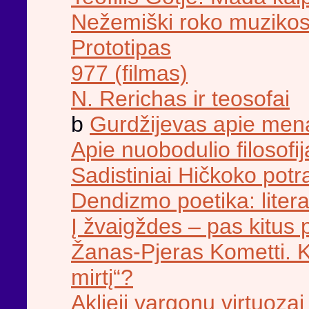
Nežemiški roko muzikos 
Prototipas
977 (filmas)
N. Rerichas ir teosofai
b
Gurdžijevas apie men
Apie nuobodulio filosofij
Sadistiniai Hičkoko pot
Dendizmo poetika: liter
Į žvaigždes – pas kitus 
Žanas-Pjeras Kometti. K
mirtį“?
Aklieji vargonų virtuozai