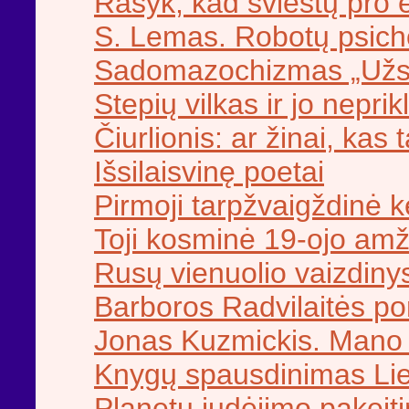
Rašyk, kad šviestų pro ei
S. Lemas. Robotų psicho
Sadomazochizmas „Užsi
Stepių vilkas ir jo nepr
Čiurlionis: ar žinai, kas 
Išsilaisvinę poetai
Pirmoji tarpžvaigždinė k
Toji kosminė 19-ojo amž
Rusų vienuolio vaizdiny
Barboros Radvilaitės po
Jonas Kuzmickis. Mano ž
Knygų spausdinimas Lie
Planetų judėjimo pakeit