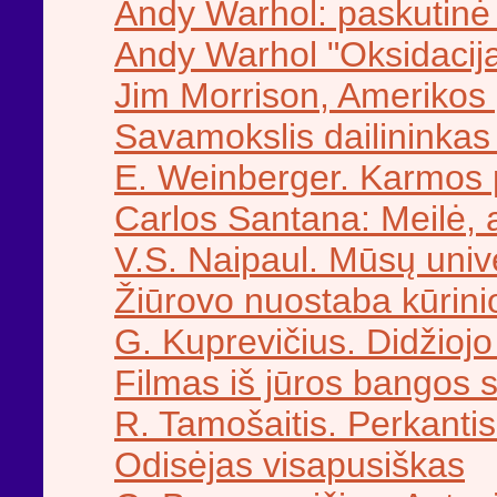
Andy Warhol: paskutinė
Andy Warhol "Oksidacij
Jim Morrison, Amerikos
Savamokslis dailininkas
E. Weinberger. Karmos 
Carlos Santana: Meilė, a
V.S. Naipaul. Mūsų univer
Žiūrovo nuostaba kūrini
G. Kuprevičius. Didžio
Filmas iš jūros bangos 
R. Tamošaitis. Perkant
Odisėjas visapusiškas