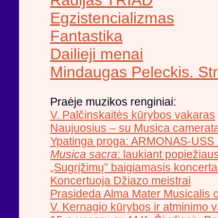
Egzistencializmas
Fantastika
Dailieji menai
Mindaugas Peleckis. Str
Praėje muzikos renginiai:
V. Palčinskaitės kūrybos vakaras
Naujuosius – su Musica camerata
Ypatinga proga: ARMONAS-USS
Musica sacra
: laukiant popiežiau
„Sugrįžimų” baigiamasis koncert
Koncertuoja Džiazo meistrai
Prasideda Alma Mater Musicalis c
V. Kernagio kūrybos ir atminimo 