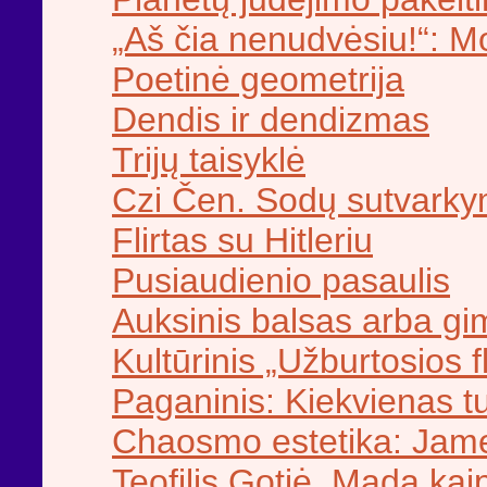
„Aš čia nenudvėsiu!“: Mo
Poetinė geometrija
Dendis ir dendizmas
Trijų taisyklė
Czi Čen. Sodų sutvark
Flirtas su Hitleriu
Pusiaudienio pasaulis
Auksinis balsas arba g
Kultūrinis „Užburtosios f
Paganinis: Kiekvienas tu
Chaosmo estetika: Jame
Teofilis Gotjė. Mada ka