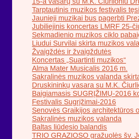
15-a vasarų su M.K. Čiurlioniu D
Tarptautinis muzikos festivalis tęs
Jaunieji muzikai bus pagerbti Pre
Jubiliejinis koncertas LMRF 25-či
Sekmadienio muzikos ciklo paba
Liudui Survilai skirta muzikos va
Žvaigždės ir žvaigždutės
Koncertas „Suartinti muzikos“
Alma Mater Musicalis 2016 m.
Sakralinės muzikos valanda skirta
Druskininkų vasara su M.K. Čiurl
Baigiamasis SUGRĮŽIMŲ-2016 ko
Festivalis Sugrįžimai-2016
Senovės Graikijos architektūros o
Sakralinės muzikos valanda
Baltas liūdesio balandis
TRIO GRAZIOSO gražuolės šv. 