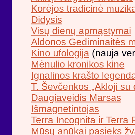
Korėjos tradicinė muzik
Didysis
Visų dienų apmąstymai
Aldonos Gediminaitės m
Kino ufologija
(nauja ver
Mėnulio kronikos kine
Ignalinos krašto legend
T. Ševčenkos „Akloji su 
Daugiaveidis Marsas
Išmagnetintojas
Terra Incognita ir Terra 
Mūsų anūkai pasieks žva