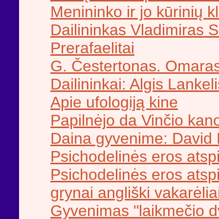
Menininko ir jo kūrinių k
Dailininkas Vladimiras 
Prerafaelitai
G. Čestertonas. Omaras
Dailininkai: Algis Lankeli
Apie ufologiją kine
Papilnėjo da Vinčio kan
Daina gyvenime: David 
Psichodelinės eros atspi
Psichodelinės eros atspi
grynai angliški vakarėlia
Gyvenimas "laikmečio dv