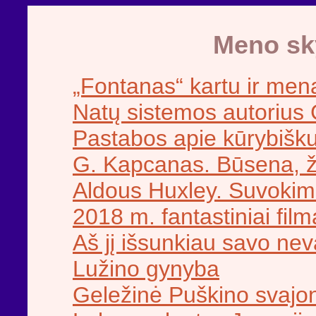
Meno sky
„Fontanas“ kartu ir men
Natų sistemos autorius G
Pastabos apie kūrybiš
G. Kapcanas. Būsena, 
Aldous Huxley. Suvokim
2018 m. fantastiniai film
Aš jį išsunkiau savo ne
Lužino gynyba
Geležinė Puškino svajo