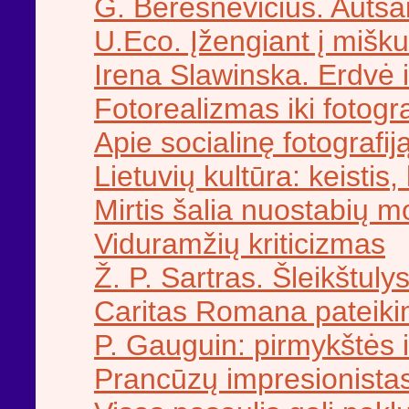
G. Beresnevičius. Autsai
U.Eco. Įžengiant į mišk
Irena Slawinska. Erdvė i
Fotorealizmas iki fotog
Apie socialinę fotografij
Lietuvių kultūra: keistis,
Mirtis šalia nuostabių m
Viduramžių kriticizmas
Ž. P. Sartras. Šleikštuly
Caritas Romana pateik
P. Gauguin: pirmykštės i
Prancūzų impresionista