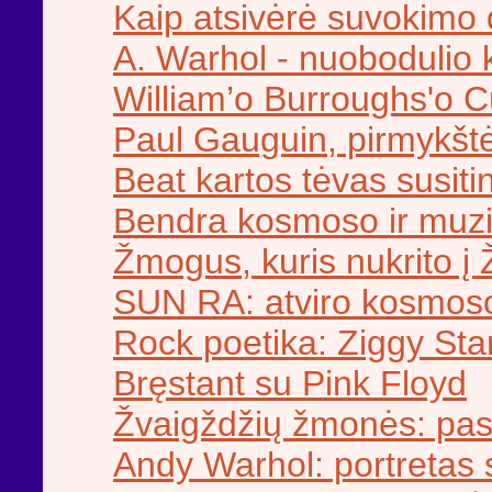
Kaip atsivėrė suvokimo 
A. Warhol - nuobodulio 
William’o Burroughs'o C
Paul Gauguin, pirmykštės
Beat kartos tėvas susitin
Bendra kosmoso ir muzik
Žmogus, kuris nukrito į
SUN RA: atviro kosmos
Rock poetika: Ziggy Sta
Bręstant su Pink Floyd
Žvaigždžių žmonės: pas
Andy Warhol: portretas 