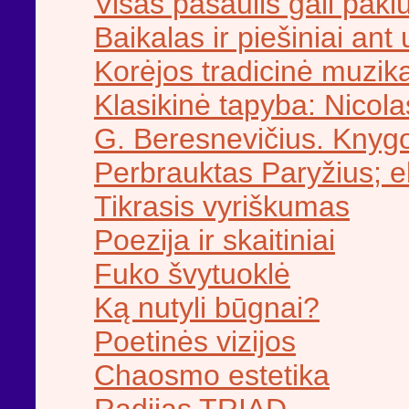
Visas pasaulis gali paklu
Baikalas ir piešiniai ant 
Korėjos tradicinė muzik
Klasikinė tapyba: Nicol
G. Beresnevičius. Knyg
Perbrauktas Paryžius; 
Tikrasis vyriškumas
Poezija ir skaitiniai
Fuko švytuoklė
Ką nutyli būgnai?
Poetinės vizijos
Chaosmo estetika
Radijas TRIAD