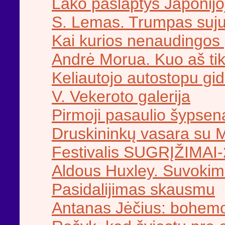
Lako paslaptys Japonijo
S. Lemas. Trumpas suj
Kai kurios nenaudingos
Andrė Morua. Kuo aš tik
Keliautojo autostopu gid
V. Vekeroto galerija
Pirmoji pasaulio šypsen
Druskininkų vasara su M
Festivalis SUGRĮŽIMAI
Aldous Huxley. Suvokim
Pasidalijimas skausmu
Antanas Jėčius: bohemo