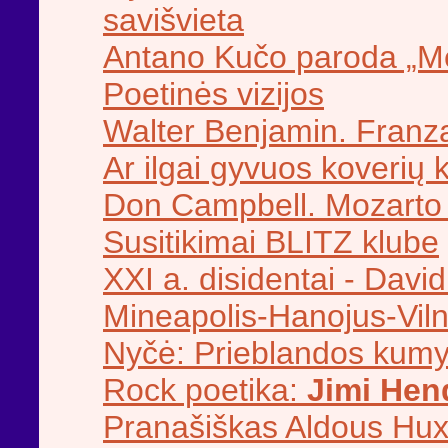
savišvieta
Antano Kučo paroda „Me
Poetinės vizijos
Walter Benjamin. Franz
Ar ilgai gyvuos koverių 
Don Campbell. Mozarto 
Susitikimai BLITZ klube
XXI a. disidentai - David
Mineapolis-Hanojus-Viln
Nyčė: Prieblandos kumy
Rock poetika:
Jimi Hen
Pranašiškas Aldous Hux