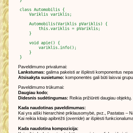
}

class Automobilis {

    Variklis variklis;

    Automobilis(Variklis pVariklis) {

        this.variklis = pVariklis;

    }

    void apie() {

        variklis.info();

    }

Paveldimumo privalumai:
Lankstumas:
galima pakeisti ar išplėsti komponentus nepa
Atsisakyta susietumo:
komponentės gali būti laisvai grup
Paveldimumo trūkumai:
Daugiau kodo
;
Didesnis sudėtingumas:
Reikia prižiūrėti daugiau objektų.
Kada naudotinas paveldimumas:
Kai yra aiški hierarchinė priklausomybė, pvz., Pastatas 
Kai reikia kitaip apibrėžti (
override
) ar išplėsti funkcionalumą
Kada naudotina kompozicija: