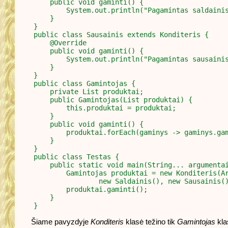
    public void gaminti() {

        System.out.println("Pagamintas saldainis
    }

}

public class Sausainis extends Konditeris {

    @Override

    public void gaminti() {

        System.out.println("Pagamintas sausainis
    }

}

public class Gamintojas {

    private List
 produktai;

    public Gamintojas(List
 produktai) {

        this.produktai = produktai;

    }

    public void gaminti() {

        produktai.forEach(gaminys -> gaminys.gam
    }

}

public class Testas {

    public static void main(String... argumentai
        Gamintojas produktai = new Konditeris(Ar
                new Saldainis(), new Sausainis()
        produktai.gaminti();

    }

Šiame pavyzdyje
Konditeris
klasė težino tik
Gamintojas
kla