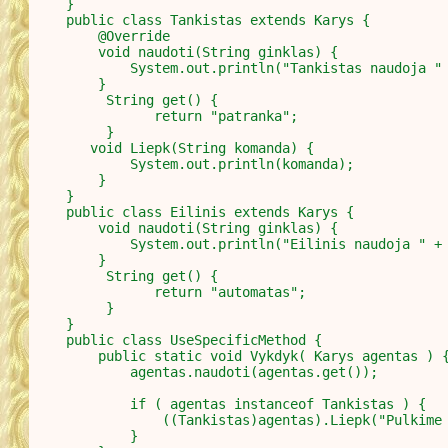
}

public class Tankistas extends Karys {

    @Override

    void naudoti(String ginklas) {

        System.out.println("Tankistas naudoja " 
    }

     String get() {

	   return "patranka";

     }

   void Liepk(String komanda) {

        System.out.println(komanda);

    }

}

public class Eilinis extends Karys {

    void naudoti(String ginklas) {

        System.out.println("Eilinis naudoja " + 
    }

     String get() {

	   return "automatas";

     }

}

public class UseSpecificMethod {

    public static void Vykdyk( Karys agentas ) {
        agentas.naudoti(agentas.get());

        if ( agentas instanceof Tankistas ) {

            ((Tankistas)agentas).Liepk("Pulkime 
        }
