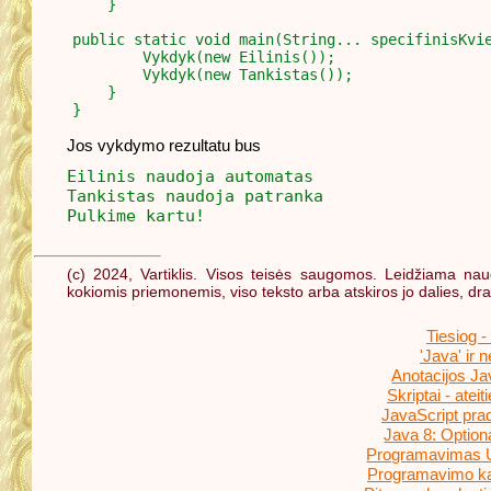
    }

public static void main(String... specifinisKvie
        Vykdyk(new Eilinis());

        Vykdyk(new Tankistas());

    }

Jos vykdymo rezultatu bus
Eilinis naudoja automatas
Tankistas naudoja patranka
Pulkime kartu!
(c) 2024, Vartiklis. Visos teisės saugomos. Leidžiama naud
kokiomis priemonemis, viso teksto arba atskiros jo dalies, d
Tiesiog -
'Java' ir ne
Anotacijos Ja
Skriptai - atei
JavaScript pra
Java 8: Optiona
Programavimas U
Programavimo ka