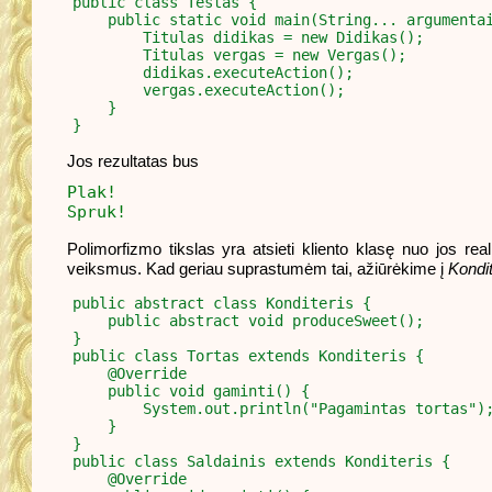
public class Testas {

    public static void main(String... argumentai
        Titulas didikas = new Didikas();

        Titulas vergas = new Vergas();

        didikas.executeAction();

        vergas.executeAction();

    }

Jos rezultatas bus
Plak!
Spruk!
Polimorfizmo tikslas yra atsieti kliento klasę nuo jos reali
veiksmus. Kad geriau suprastumėm tai, ažiūrėkime į
Kondit
public abstract class Konditeris {

    public abstract void produceSweet();

}

public class Tortas extends Konditeris {

    @Override

    public void gaminti() {

        System.out.println("Pagamintas tortas");
    }

}

public class Saldainis extends Konditeris {

    @Override
