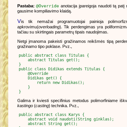
Pastaba:
@Override
anotacija įpareigoja naudoti tą pat
gausime kompiliavimo klaidą.
V
is tik nemažai programuotojai painioja polimor
apkrovimu(
overloading
). Tik perdengimas yra poliformiz
tačiau su skirtingais parametrų tipais naudojimas.
Netgi įmanoma pakeisti gražinamos reikšmės tipą perde
gražinamo tipo poklase. Pvz.,
public abstract class Titulas {

    abstract Titulas get();

}

public class Didikas extends Titulas {

    @Override

    Didikas get() {

        return new Didikas();

    }

Galima ir kviesti specifinius metodus polimorfiniame i
kastingo
(
casting
) technika. Pvz.,
public abstract class Karys {

    abstract void naudoti(String ginklas);

    abstract String get();
