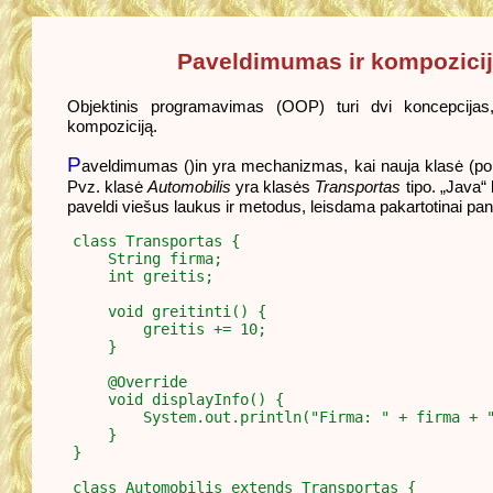
Paveldimumas ir kompozici
Objektinis programavimas (OOP) turi dvi koncepcijas,
kompoziciją.
P
aveldimumas ()in yra mechanizmas, kai nauja klasė (pok
Pvz. klasė
Automobilis
yra klasės
Transportas
tipo. „Java
paveldi viešus laukus ir metodus, leisdama pakartotinai pan
class Transportas {

    String firma;

    int greitis;

    void greitinti() {

        greitis += 10;

    }

    @Override

    void displayInfo() {

        System.out.println("Firma: " + firma + "
    }

}

class Automobilis extends Transportas {
