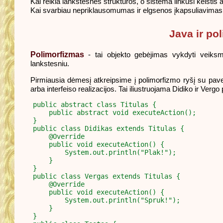
Kai reikia lankstesnės struktūros, o sistema linkusi keistis a
Kai svarbiau nepriklausomumas ir elgsenos įkapsuliavimas
Java ir po
Polimorfizmas
- tai objekto gebėjimas vykdyti veiksmu
lankstesniu.
Pirmiausia dėmesį atkreipsime į polimorfizmo ryšį su pav
arba interfeiso realizacijos. Tai iliustruojama Didiko ir Verg
public abstract class Titulas {

    public abstract void executeAction();

}

public class Didikas extends Titulas {

    @Override

    public void executeAction() {

        System.out.println("Plak!");

    }

}

public class Vergas extends Titulas {

    @Override

    public void executeAction() {

        System.out.println("Spruk!");

    }

}
