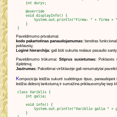
    int durys;

    @override

    void displayInfo() {

        System.out.println("Firma: " + firma + "
    }

Paveldimumo privalumai:
kodo pakartotinas panaudojamumas:
bendras funkcional
poklausių;
Loginė hierarchija:
gali būti sukurta realaus pasaulio santyk
Paveldimumo trūkumai:
Stiprus susietumas:
Poklasės st
išplėtimą;
Jautrumas:
Pakeitimai viršklasėje gali nenumatytai paveikt
K
ompozicija leidžia sukurti sudėtingus tipus, panaudojant i
leidžia didesnį lankstumą ir sumažina priklausomybę tarp kl
class Variklis {

    int galia;

    void info() {

        System.out.println("Variklio galia " + g
    }
