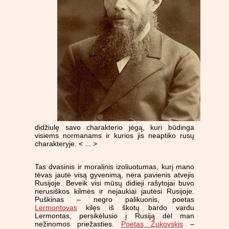
didžiulę savo charakterio jėgą, kuri būdinga
visiems normanams ir kurios jis neaptiko rusų
charakteryje. < ... >
Tas dvasinis ir moralinis izoliuotumas, kurį mano
tėvas jautė visą gyvenimą, nėra pavienis atvejis
Rusijoje. Beveik visi mūsų didieji rašytojai buvo
nerusiškos kilmės ir nejaukiai jautėsi Rusijoje.
Puškinas – negro palikuonis, poetas
Lermontovas
kilęs iš škotų bardo vardu
Lermontas, persikėlusio į Rusiją dėl man
nežinomos priežasties.
Poetas Žukovskis
–