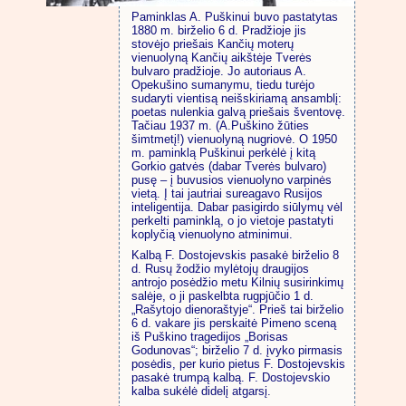
Paminklas A. Puškinui buvo pastatytas
1880 m. birželio 6 d. Pradžioje jis
stovėjo priešais Kančių moterų
vienuolyną Kančių aikštėje Tverės
bulvaro pradžioje. Jo autoriaus A.
Opekušino sumanymu, tiedu turėjo
sudaryti vientisą neišskiriamą ansamblį:
poetas nulenkia galvą priešais šventovę.
Tačiau 1937 m. (A.Puškino žūties
šimtmetį!) vienuolyną nugriovė. O 1950
m. paminklą Puškinui perkėlė į kitą
Gorkio gatvės (dabar Tverės bulvaro)
pusę – į buvusios vienuolyno varpinės
vietą. Į tai jautriai sureagavo Rusijos
inteligentija. Dabar pasigirdo siūlymų vėl
perkelti paminklą, o jo vietoje pastatyti
koplyčią vienuolyno atminimui.
Kalbą F. Dostojevskis pasakė birželio 8
d. Rusų žodžio mylėtojų draugijos
antrojo posėdžio metu Kilnių susirinkimų
salėje, o ji paskelbta rugpjūčio 1 d.
„Rašytojo dienoraštyje“. Prieš tai birželio
6 d. vakare jis perskaitė Pimeno sceną
iš Puškino tragedijos „Borisas
Godunovas“; birželio 7 d. įvyko pirmasis
posėdis, per kurio pietus F. Dostojevskis
pasakė trumpą kalbą. F. Dostojevskio
kalba sukėlė didelį atgarsį.