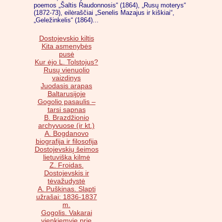
poemos „Šaltis Raudonnosis“ (1864), „Rusų moterys“
(1872-73), eilėraščiai „Senelis Mazajus ir kiškiai“,
„Geležinkelis“ (1864)...
Dostojevskio kiltis
Kita asmenybės
pusė
Kur ėjo L. Tolstojus?
Rusų vienuolio
vaizdinys
Juodasis arapas
Baltarusijoje
Gogolio pasaulis –
tarsi sapnas
B. Brazdžionio
archyvuose (ir kt.)
A. Bogdanovo
biografija ir filosofija
Dostojevskių šeimos
lietuviška kilmė
Z. Froidas.
Dostojevskis ir
tėvažudystė
A. Puškinas. Slapti
užrašai: 1836-1837
m.
Gogolis. Vakarai
vienkiemyje prie