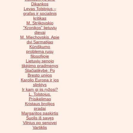
Dikankos
Levas Tolstojus –
grafas ir socialinis
kritikas
M. Strijkovskio
"Kronikos" lietuvių
dievai
M. Miechovskis. Apie
dvi Sarmatijas
Kūniškumo
problema rusų
filosofijoje
Lietuvių senojo
tikėjimo pradmenys
Stačiatikybė: Po
Bresto unijos
Karolio Europa ir jos
slinktys
Ir kam gi jis ryžosi?
L. Tolstojus.
Prisikėlimas
Kristaus brolijos
pradai
Margaritos paskirtis
Šuolis iš savęs
Vilnius po senovei
Vartiklis