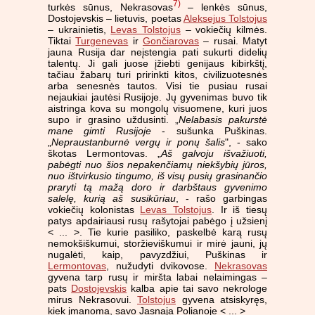
7)
turkės sūnus, Nekrasovas
– lenkės sūnus,
Dostojevskis – lietuvis, poetas
Aleksejus Tolstojus
– ukrainietis,
Levas Tolstojus
– vokiečių kilmės.
Tiktai
Turgenevas
ir
Gončiarovas
– rusai. Matyt
jauna Rusija dar neįstengia pati sukurti didelių
talentų. Ji gali juose įžiebti genijaus kibirkštį,
tačiau žabarų turi pririnkti kitos, civilizuotesnės
arba senesnės tautos. Visi tie pusiau rusai
nejaukiai jautėsi Rusijoje. Jų gyvenimas buvo tik
aistringa kova su mongolų visuomene, kuri juos
supo ir grasino uždusinti. „
Nelabasis pakurstė
mane gimti Rusijoje
- sušunka Puškinas.
„
Nepraustanburnė vergų ir ponų šalis
", - sako
škotas Lermontovas. „
Aš galvoju išvažiuoti,
pabėgti nuo šios nepakenčiamų niekšybių jūros,
nuo ištvirkusio tingumo, iš visų pusių grasinančio
praryti tą mažą doro ir darbštaus gyvenimo
salelę, kurią aš susikūriau
, - rašo garbingas
vokiečių kolonistas
Levas Tolstojus
. Ir iš tiesų
patys apdairiausi rusų rašytojai pabėgo į užsienį
< ... >. Tie kurie pasiliko, paskelbė karą rusų
nemokšiškumui, storžieviškumui ir mirė jauni, jų
nugalėti, kaip, pavyzdžiui, Puškinas ir
Lermontovas
, nužudyti dvikovose.
Nekrasovas
gyvena tarp rusų ir miršta labai nelaimingas –
pats
Dostojevskis
kalba apie tai savo nekrologe
mirus Nekrasovui.
Tolstojus
gyvena atsiskyręs,
kiek įmanoma, savo Jasnaja Polianoje < ... >