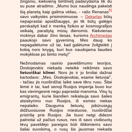
žingsniu, kiekvieną šimtmetį padarydama tik du
su puse atradimo. „Mums bus naudinga pakeisti
5)
šią planetą kaip galima vėliau, - rašo Renanas
savo vaikystės prisiminimuose. –
Dekartas
būtų
nepaprastai apsidžiaugęs, jei tik būtų galėjęs
perskaityti kad ir menką fizikos ar kosmografijos
veikalą, parašytą mūsų dienomis. Kiekvienas
mokinys dabar žino tiesas, kurioms
Archimedas
paaukojo savo gyvenimą. Mes daug ko
nepagailėtume už tai, kad galėtume žvilgtelėti į
kokią nors knygą, kuri bus naudojama liaudies
mokyklose po šimto metų!"
Nežinodamas rasinio paveldimumo teorijos,
Dostojevskis niekada neteikė reikšmės savo
lietuviškai kilmei
. Nors jis ir jo broliai dažnai
kartodavo: „Mes, Dostojevskiai, esame lietuviai",
- tačiau jis nuoširdžiai laikė save tikru rusu. Šitai
lėmė ir tai, kad senoji Rusijos imperija buvo kur
kas vieningesnė negu paprastai manoma. Visų tų
emigrantų, kurie šiandien reikalauja savo šalies
atsiskyrimo nuo Rusijos, iš esmės niekas
nepalaiko. Dauguma lietuvių, įsikūrusiųjų
didžiuosiuose Rusijos miestuose, nuoširdžiai
prisirišę prie Rusijos. Jie buvo netgi didesni
patriotai už pačius rusus, nes iš savo civilizuotų
tėvų paveldėjo pareigos būti ištikimiems savo
šaliai suvokimą, o rusų šis jausmas niekada