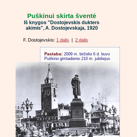
Puškinui skirta šventė
Iš knygos "Dostojevskis dukters
akimis", A. Dostojevskaja, 1920
F. Dostojevskis:
1 dalis
|
2 dalis
Pastaba:
2009 m. birželio 6 d. buvo
Puškino gimtadienio 210 m. jubiliejus.