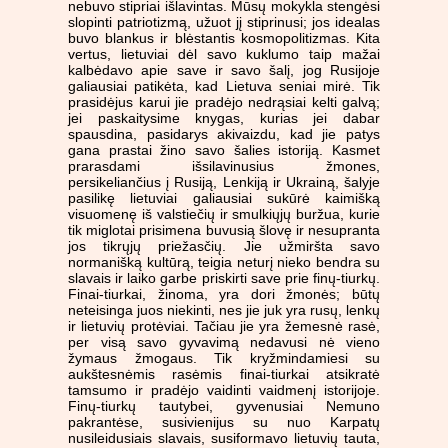
nebuvo stipriai išlavintas. Mūsų mokykla stengėsi
slopinti patriotizmą, užuot jį stiprinusi; jos idealas
buvo blankus ir blėstantis kosmopolitizmas. Kita
vertus, lietuviai dėl savo kuklumo taip mažai
kalbėdavo apie save ir savo šalį, jog Rusijoje
galiausiai patikėta, kad Lietuva seniai mirė. Tik
prasidėjus karui jie pradėjo nedrąsiai kelti galvą;
jei paskaitysime knygas, kurias jei dabar
spausdina, pasidarys akivaizdu, kad jie patys
gana prastai žino savo šalies istoriją. Kasmet
prarasdami išsilavinusius žmones,
persikeliančius į Rusiją, Lenkiją ir Ukrainą, šalyje
pasilikę lietuviai galiausiai sukūrė kaimišką
visuomenę iš valstiečių ir smulkiųjų buržua, kurie
tik miglotai prisimena buvusią šlovę ir nesupranta
jos tikrųjų priežasčių. Jie užmiršta savo
normanišką kultūrą, teigia neturį nieko bendra su
slavais ir laiko garbe priskirti save prie finų-tiurkų.
Finai-tiurkai, žinoma, yra dori žmonės; būtų
neteisinga juos niekinti, nes jie juk yra rusų, lenkų
ir lietuvių protėviai. Tačiau jie yra žemesnė rasė,
per visą savo gyvavimą nedavusi nė vieno
žymaus žmogaus. Tik kryžmindamiesi su
aukštesnėmis rasėmis finai-tiurkai atsikratė
tamsumo ir pradėjo vaidinti vaidmenį istorijoje.
Finų-tiurkų tautybei, gyvenusiai Nemuno
pakrantėse, susivienijus su nuo Karpatų
nusileidusiais slavais, susiformavo lietuvių tauta,