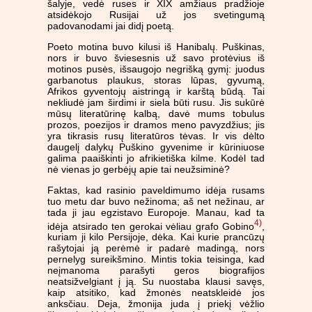
šalyje, vedė ruses ir XIX amžiaus pradžioje
atsidėkojo Rusijai už jos svetingumą
padovanodami jai didį poetą.
Poeto motina buvo kilusi iš Hanibalų. Puškinas,
nors ir buvo šviesesnis už savo protėvius iš
motinos pusės, išsaugojo negrišką gymį: juodus
garbanotus plaukus, storas lūpas, gyvumą,
Afrikos gyventojų aistringą ir karštą būdą. Tai
nekliudė jam širdimi ir siela būti rusu. Jis sukūrė
mūsų literatūrinę kalbą, davė mums tobulus
prozos, poezijos ir dramos meno pavyzdžius; jis
yra tikrasis rusų literatūros tėvas. Ir vis dėlto
daugelį dalykų Puškino gyvenime ir kūriniuose
galima paaiškinti jo afrikietiška kilme. Kodėl tad
nė vienas jo gerbėjų apie tai neužsiminė?
Faktas, kad rasinio paveldimumo idėja rusams
tuo metu dar buvo nežinoma; aš net nežinau, ar
tada ji jau egzistavo Europoje. Manau, kad ta
4)
idėja atsirado ten gerokai vėliau grafo Gobino
,
kuriam ji kilo Persijoje, dėka. Kai kurie prancūzų
rašytojai ją perėmė ir padarė madingą, nors
pernelyg sureikšmino. Mintis tokia teisinga, kad
neįmanoma parašyti geros biografijos
neatsižvelgiant į ją. Su nuostaba klausi savęs,
kaip atsitiko, kad žmonės neatskleidė jos
anksčiau. Deja, žmonija juda į priekį vėžlio