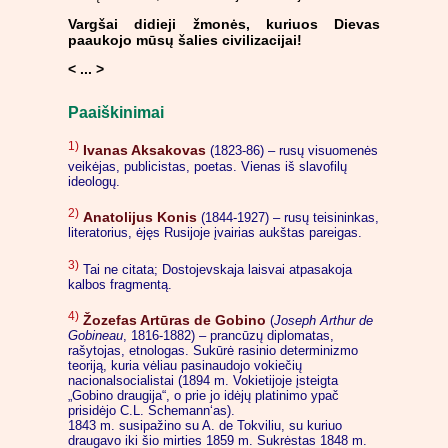
Vargšai didieji žmonės, kuriuos Dievas
paaukojo mūsų šalies civilizacijai!
< ... >
Paaiškinimai
1)
Ivanas Aksakovas
(1823-86) – rusų visuomenės
veikėjas, publicistas, poetas. Vienas iš slavofilų
ideologų.
2)
Anatolijus Konis
(1844-1927) – rusų teisininkas,
literatorius, ėjęs Rusijoje įvairias aukštas pareigas.
3)
Tai ne citata; Dostojevskaja laisvai atpasakoja
kalbos fragmentą.
4)
Žozefas Artūras de Gobino
(
Joseph Arthur de
Gobineau
, 1816-1882) – prancūzų diplomatas,
rašytojas, etnologas. Sukūrė rasinio determinizmo
teoriją, kuria vėliau pasinaudojo vokiečių
nacionalsocialistai (1894 m. Vokietijoje įsteigta
„Gobino draugija“, o prie jo idėjų platinimo ypač
prisidėjo C.L. Schemann‘as).
1843 m. susipažino su A. de Tokviliu, su kuriuo
draugavo iki šio mirties 1859 m. Sukrėstas 1848 m.