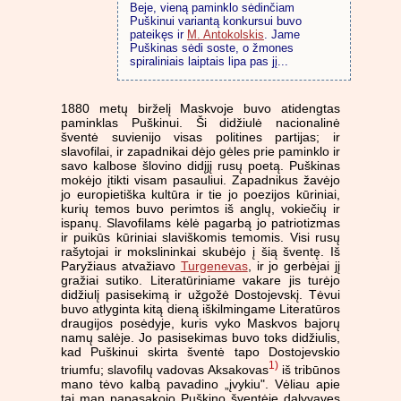
Beje, vieną paminklo sėdinčiam
Puškinui variantą konkursui buvo
pateikęs ir
M. Antokolskis
. Jame
Puškinas sėdi soste, o žmones
spiraliniais laiptais lipa pas jį...
1880 metų birželį Maskvoje buvo atidengtas
paminklas Puškinui. Ši didžiulė nacionalinė
šventė suvienijo visas politines partijas; ir
slavofilai, ir zapadnikai dėjo gėles prie paminklo ir
savo kalbose šlovino didįjį rusų poetą. Puškinas
mokėjo įtikti visam pasauliui. Zapadnikus žavėjo
jo europietiška kultūra ir tie jo poezijos kūriniai,
kurių temos buvo perimtos iš anglų, vokiečių ir
ispanų. Slavofilams kėlė pagarbą jo patriotizmas
ir puikūs kūriniai slaviškomis temomis. Visi rusų
rašytojai ir mokslininkai skubėjo į šią šventę. Iš
Paryžiaus atvažiavo
Turgenevas
, ir jo gerbėjai jį
gražiai sutiko. Literatūriniame vakare jis turėjo
didžiulį pasisekimą ir užgožė Dostojevskį. Tėvui
buvo atlyginta kitą dieną iškilmingame Literatūros
draugijos posėdyje, kuris vyko Maskvos bajorų
namų salėje. Jo pasisekimas buvo toks didžiulis,
kad Puškinui skirta šventė tapo Dostojevskio
1)
triumfu; slavofilų vadovas Aksakovas
iš tribūnos
mano tėvo kalbą pavadino „įvykiu". Vėliau apie
tai man papasakojo Puškino šventėje dalyvavęs