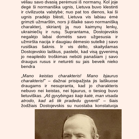
vėliau savo dvasią perėmusi iš normanų. Kol joje
degė ši normaniška ugnis, Lietuva buvo klestinti
ir civilizuota valstybė; nuo pat tos dienos, kai ši
ugnis pradėjo blėsti, Lietuva vis labiau ėmė
grimzti užmarštin, nors ji išlaikė savo normanišką
charakterį, skiriantį ją nuo kaimynų lenkų,
ukrainiečių ir rusų. Suprantama, Dostojevskis
negalėjo labai domėtis savo užgesusia ir
užmiršta nacija ir daugiau dėmesio sutelkė į savo
rusiškas šaknis. Ir vis dėlto, skaitydamas
Dostojevskio laiškus, pastebi, kad visą gyvenimą
jo neapleido troškimas nebūti panašiam į savo
draugus rusus ir neturėti su jais beveik nieko
bendra
„
Mano keistas charakteris! Mano bjaurus
charakteris!
" – dažnai prisipažįsta jis laiškuose
draugams ir nesupranta, kad jo charakteris
nebuvo nei keistas, nei bjaurus, o tiesiog buvo
lietuviškas. „
Aš gyvybingas kaip katė, man visada
atrodo, kad aš tik pradedu gyventi
" – šiais
žodžiais
Dostojevskis su nuostaba konstatuoja