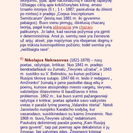
teorijomis, ypač apie nacionalizmą ir tautinę tapatybę.
Užbaigęs ciklą apie krikščionybės kilmę, ėmėsi
Izraelio istorijos (5 t.; 1 t.- 1887; paskutiniai du išleisti
po mirties) ir pradėjo „Corpus Inscriptionum
Semiticarum“ (leistą nuo 1881 m. iki gyvenimo
pabaigos). Buvo vienu pirmųjų, iškėlusią chazarų
teoriją, pagal kurią
aškenaziai
yra
chazarų
palikuonys. Jo laikė, kad rasiniai požymiai yra įgimti
ir deterministiniai. Anot jo, semitų rasė yra žemesnė
už arijų: atseit, joje mąstymas yra ribojamas dogmų ir
joje trūksta kosmopolitinio požiūrio; todėl semitai yra
„neišbaigta rasė“.
6)
Nikolajus Nekrasovas
(1821-1878) – rusų
poetas, rašytojas, kritikas. Nuo 1841 m. pradėjo
bendradarbiauti su žurnalu „Tėvynės užrašai“, o 1843
m. susitiko su V. Belinskiu, su kuriuo požiūriai į
Rusijos tikrovę sutapo. 1847-66 m. leido ir redagavo „
Amžininko“ žurnalą ir jame paskelbė daug eilių ir
poemų, kuriose atsispindėjo miesto vargetų, tėvynės,
valstietijos išlaisvinimo iš baudžiavos ir kitos
problemos. 1862 m., kai buvo suimti pažangesnieji
rašytojai ir kritikai, poetas aplankė savo vaikystės
vietas ir parašė lyrinę poemą „Valandos riteriai“. Netoli
Jaroslavlio nusipirko Karabicho sodybą, kur
vasarodavo, susitikinėdavo su kaimo žmonėmis. Nuo
1868 m. buvo„Tėvynės užrašų“ redaktoriumi.
Paskutinį dešimtmetį parašė poemą „Kam Rusijoj
gera gyventi“, taip pat poemas apie dekabristus ir jų
žmonas, bei satyrines eiles. Žinomesni kūriniai: