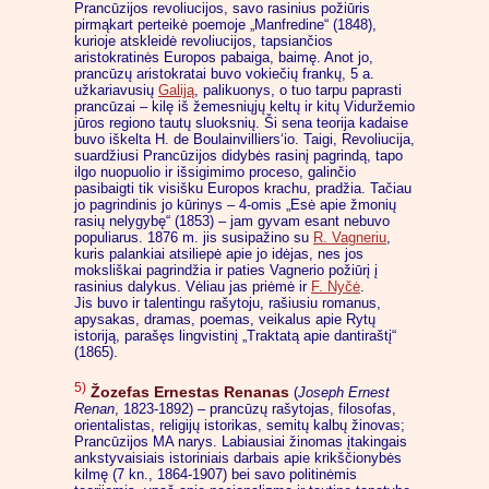
Prancūzijos revoliucijos, savo rasinius požiūris
pirmąkart perteikė poemoje „Manfredine“ (1848),
kurioje atskleidė revoliucijos, tapsiančios
aristokratinės Europos pabaiga, baimę. Anot jo,
prancūzų aristokratai buvo vokiečių frankų, 5 a.
užkariavusių
Galiją
, palikuonys, o tuo tarpu paprasti
prancūzai – kilę iš žemesniųjų keltų ir kitų Viduržemio
jūros regiono tautų sluoksnių. Ši sena teorija kadaise
buvo iškelta H. de Boulainvilliers‘io. Taigi, Revoliucija,
suardžiusi Prancūzijos didybės rasinį pagrindą, tapo
ilgo nuopuolio ir išsigimimo proceso, galinčio
pasibaigti tik visišku Europos krachu, pradžia. Tačiau
jo pagrindinis jo kūrinys – 4-omis „Esė apie žmonių
rasių nelygybę“ (1853) – jam gyvam esant nebuvo
populiarus. 1876 m. jis susipažino su
R. Vagneriu
,
kuris palankiai atsiliepė apie jo idėjas, nes jos
moksliškai pagrindžia ir paties Vagnerio požiūrį į
rasinius dalykus. Vėliau jas priėmė ir
F. Nyčė
.
Jis buvo ir talentingu rašytoju, rašiusiu romanus,
apysakas, dramas, poemas, veikalus apie Rytų
istoriją, parašęs lingvistinį „Traktatą apie dantiraštį“
(1865).
5)
Žozefas Ernestas Renanas
(
Joseph Ernest
Renan
, 1823-1892) – prancūzų rašytojas, filosofas,
orientalistas, religijų istorikas, semitų kalbų žinovas;
Prancūzijos MA narys. Labiausiai žinomas įtakingais
ankstyvaisiais istoriniais darbais apie krikščionybės
kilmę (7 kn., 1864-1907) bei savo politinėmis