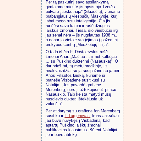
Per tą paskutinį savo apsilankymą
gimtajame mieste jis apsistojo Tverės
bulvare „Loskutnaja“ (Skiaučių), viename
prabangiausių viešbučių Maskvoje, kurį
labai mėgo rusų inteligentija. Čia jis
ruošėsi savo kalbai ir rašė džiugius
laiškus žmonai. Tiesa, šio viešbučio irgi
jau senai nėra – jis nugriautas 1938 m.,
o dabar jo vietoje yra įėjimas į požeminį
prekybos centrą „Medžiotojų linija“.
O tada iš čia F. Dostojevskis rašė
žmonai Anai: „Mačiau ... ir net kalbėjau
... su Puškino dukterimi (Nasauska)“. O
dar prieš tai, tų metų pradžioje, jis
neakivaizdžiai su ja susipažino su ja per
Anos Filisofos laišką, kuriame ši
pranešė Visbadene susitikusi su
Natalija: „Jos pavardė grafienė
Merenberg, nors ji užtekėjusi už princo
Nasauskio. Taip keista matyti mūsų
pusdievio dukterį ištekėjusią už
vokiečio“.
Per atidarymą su grafiene fon Merenberg
susitiko ir
I. Turgenevas
, kuris anksčiau
jau buvo nuvykęs į Visbadeną, kad
aptartų Puškino laiškų žmonai
publikacijos klausimus. Būtent Natalijai
jie ir buvo atitekę.