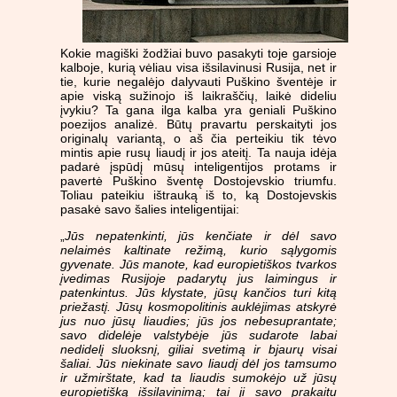
Kokie magiški žodžiai buvo pasakyti toje garsioje
kalboje, kurią vėliau visa išsilavinusi Rusija, net ir
tie, kurie negalėjo dalyvauti Puškino šventėje ir
apie viską sužinojo iš laikraščių, laikė dideliu
įvykiu? Ta gana ilga kalba yra geniali Puškino
poezijos analizė. Būtų pravartu perskaityti jos
originalų variantą, o aš čia perteikiu tik tėvo
mintis apie rusų liaudį ir jos ateitį. Ta nauja idėja
padarė įspūdį mūsų inteligentijos protams ir
pavertė Puškino šventę Dostojevskio triumfu.
Toliau pateikiu ištrauką iš to, ką Dostojevskis
pasakė savo šalies inteligentijai:
„
Jūs nepatenkinti, jūs kenčiate ir dėl savo
nelaimės kaltinate režimą, kurio sąlygomis
gyvenate. Jūs manote, kad europietiškos tvarkos
įvedimas Rusijoje padarytų jus laimingus ir
patenkintus. Jūs klystate, jūsų kančios turi kitą
priežastį. Jūsų kosmopolitinis auklėjimas atskyrė
jus nuo jūsų liaudies; jūs jos nebesuprantate;
savo didelėje valstybėje jūs sudarote labai
nedidelį sluoksnį, giliai svetimą ir bjaurų visai
šaliai. Jūs niekinate savo liaudį dėl jos tamsumo
ir užmirštate, kad ta liaudis sumokėjo už jūsų
europietišką išsilavinimą; tai ji savo prakaitu