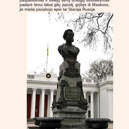
paspaudimas ir dviejų senų draugų susitaikymas
padarė tėvui labai gilų įspūdį; grįžęs iš Maskvos,
jis mielai pasakojo apie tai Staraja Rusoje.