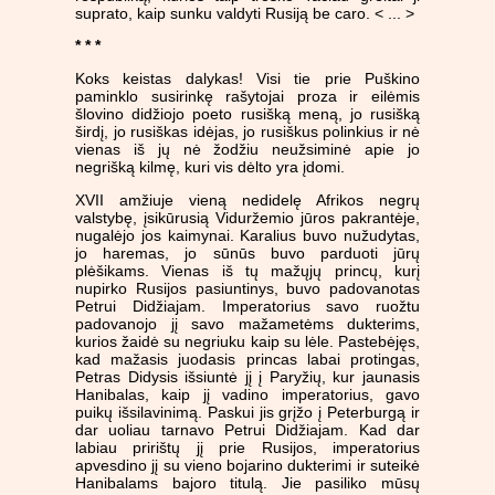
suprato, kaip sunku valdyti Rusiją be caro. < ... >
* * *
Koks keistas dalykas! Visi tie prie Puškino
paminklo susirinkę rašytojai proza ir eilėmis
šlovino didžiojo poeto rusišką meną, jo rusišką
širdį, jo rusiškas idėjas, jo rusiškus polinkius ir nė
vienas iš jų nė žodžiu neužsiminė apie jo
negrišką kilmę, kuri vis dėlto yra įdomi.
XVII amžiuje vieną nedidelę Afrikos negrų
valstybę, įsikūrusią Viduržemio jūros pakrantėje,
nugalėjo jos kaimynai. Karalius buvo nužudytas,
jo haremas, jo sūnūs buvo parduoti jūrų
plėšikams. Vienas iš tų mažųjų princų, kurį
nupirko Rusijos pasiuntinys, buvo padovanotas
Petrui Didžiajam. Imperatorius savo ruožtu
padovanojo jį savo mažametėms dukterims,
kurios žaidė su negriuku kaip su lėle. Pastebėjęs,
kad mažasis juodasis princas labai protingas,
Petras Didysis išsiuntė jį į Paryžių, kur jaunasis
Hanibalas, kaip jį vadino imperatorius, gavo
puikų išsilavinimą. Paskui jis grįžo į Peterburgą ir
dar uoliau tarnavo Petrui Didžiajam. Kad dar
labiau pririštų jį prie Rusijos, imperatorius
apvesdino jį su vieno bojarino dukterimi ir suteikė
Hanibalams bajoro titulą. Jie pasiliko mūsų