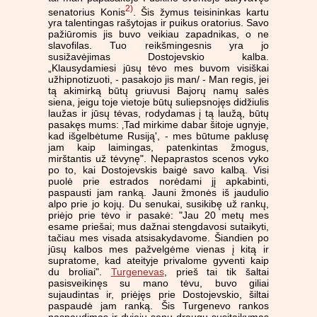
2)
senatorius Konis
. Šis žymus teisininkas kartu
yra talentingas rašytojas ir puikus oratorius. Savo
pažiūromis jis buvo veikiau zapadnikas, o ne
slavofilas. Tuo reikšmingesnis yra jo
susižavėjimas Dostojevskio kalba.
„Klausydamiesi jūsų tėvo mes buvom visiškai
užhipnotizuoti, - pasakojo jis man/ - Man regis, jei
tą akimirką būtų griuvusi Bajorų namų salės
siena, jeigu toje vietoje būtų suliepsnojęs didžiulis
laužas ir jūsų tėvas, rodydamas į tą laužą, būtų
pasakęs mums: ‚Tad mirkime dabar šitoje ugnyje,
kad išgelbėtume Rusiją', - mes būtume paklusę
jam kaip laimingas, patenkintas žmogus,
mirštantis už tėvynę". Nepaprastos scenos vyko
po to, kai Dostojevskis baigė savo kalbą. Visi
puolė prie estrados norėdami jį apkabinti,
paspausti jam ranką. Jauni žmonės iš jaudulio
alpo prie jo kojų. Du senukai, susikibę už rankų,
priėjo prie tėvo ir pasakė: "Jau 20 metų mes
esame priešai; mus dažnai stengdavosi sutaikyti,
tačiau mes visada atsisakydavome. Šiandien po
jūsų kalbos mes pažvelgėme vienas į kitą ir
supratome, kad ateityje privalome gyventi kaip
du broliai".
Turgenevas
, prieš tai tik šaltai
pasisveikinęs su mano tėvu, buvo giliai
sujaudintas ir, priėjęs prie Dostojevskio, šiltai
paspaudė jam ranką. Šis Turgenevo rankos