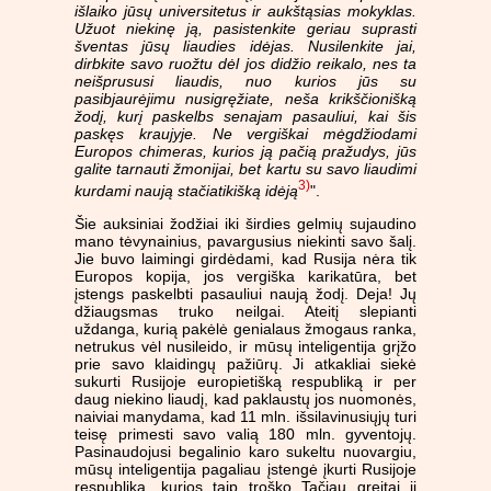
išlaiko jūsų universitetus ir aukštąsias mokyklas.
Užuot niekinę ją, pasistenkite geriau suprasti
šventas jūsų liaudies idėjas. Nusilenkite jai,
dirbkite savo ruožtu dėl jos didžio reikalo, nes ta
neišprususi liaudis, nuo kurios jūs su
pasibjaurėjimu nusigręžiate, neša krikščionišką
žodį, kurį paskelbs senajam pasauliui, kai šis
paskęs kraujyje. Ne vergiškai mėgdžiodami
Europos chimeras, kurios ją pačią pražudys, jūs
galite tarnauti žmonijai, bet kartu su savo liaudimi
3)
kurdami naują stačiatikišką idėją
".
Šie auksiniai žodžiai iki širdies gelmių sujaudino
mano tėvynainius, pavargusius niekinti savo šalį.
Jie buvo laimingi girdėdami, kad Rusija nėra tik
Europos kopija, jos vergiška karikatūra, bet
įstengs paskelbti pasauliui naują žodį. Deja! Jų
džiaugsmas truko neilgai. Ateitį slepianti
uždanga, kurią pakėlė genialaus žmogaus ranka,
netrukus vėl nusileido, ir mūsų inteligentija grįžo
prie savo klaidingų pažiūrų. Ji atkakliai siekė
sukurti Rusijoje europietišką respubliką ir per
daug niekino liaudį, kad paklaustų jos nuomonės,
naiviai manydama, kad 11 mln. išsilavinusiųjų turi
teisę primesti savo valią 180 mln. gyventojų.
Pasinaudojusi begalinio karo sukeltu nuovargiu,
mūsų inteligentija pagaliau įstengė įkurti Rusijoje
respubliką, kurios taip troško Tačiau greitai ji