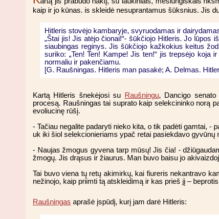
artą jis prabudo naktį, su laukiniais, mėšlungiškais rik
kaip ir jo kūnas. is skleidė nesuprantamus šūksnius. Jis dus
Hitleris stovėjo kambaryje, svyruodamas ir dairydamas
„Štai jis! Jis atėjo čionai!“- šūkčiojo Hitleris. Jo lūpo
siaubingas reginys. Jis šūkčiojo kažkokius keitus žodžių
suriko: „Ten! Ten! Kampe! Jis ten!“ jis trepsėjo koja i
normaliu ir pakenčiamu.
[G. Raušningas. Hitleris man pasakė; A. Delmas. Hitleris
Kartą Hitleris šnekėjosi su
Raušningu
, Dancigo senato 
procesą. Raušningas tai suprato kaip selekcininko norą pa
evoliucinę rūšį.
- Tačiau negalite padaryti nieko kita, o tik padėti gamtai, - p
uk iki šiol selekcionieriams ypač retai pasiekdavo gyvūnų m
- Naujas žmogus gyvena tarp mūsų! Jis čia! - džiūgaudama
žmogų. Jis drąsus ir žiaurus. Man buvo baisu jo akivaizdoj
Tai buvo viena tų retų akimirkų, kai fiureris nekantravo kam 
nežinojo, kaip priimti tą atskleidimą ir kas prieš jį – beproti
Raušningas
aprašė įspūdį, kurį jam darė Hitleris: