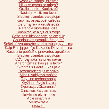
Svastika: slaptoji prasmė
Hitleris: gyvas ar miręs?
Gralio taurė – Kaukaze?
Nacistų okultizmo tėvas
Slaptieji planetos valdytojai
Kaip naciai pavogė Kalėdas
Gerumą reikia grūsti jėga?
Paranoja skverbiasi giliai
Konspiracija: Kryžiaus žygiai
Gebelsas: kiekvienam po ampulę
Galingiausias pasaulio žmogus?
Šešėlinė vyriausybė tvarko mūsų gyvenimą
Kaip Rusiją gelbėjo Kazanės Dievo motina
Rasistinio pobūdžio prievartos apraiškos
Slaptieji planetos valdytojai
CŽV: Sąmokslas prieš savus
Anarchizmas: kas jis iš tikro?
Šventasis Gralis – kas jis?
Rozenkreicerių simbolika
Minčių valdymo mašina
Tarybinė technomagija
Kryžiaus žygis į tyrus
Operacija „Ciceronas“
Cinizmas kaip amatas
Tarybiniai alchemikai
Apie sinarchiją
Meritokratija
DM=XF