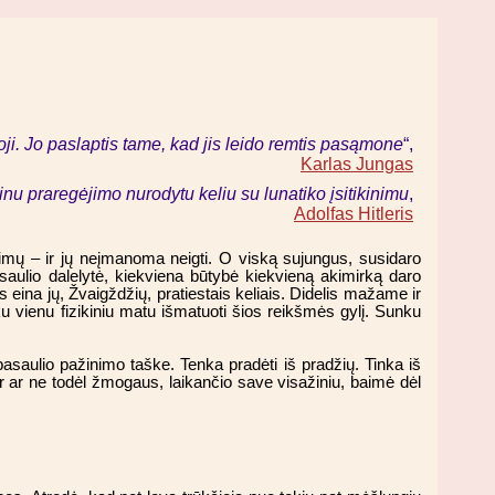
koji. Jo paslaptis tame, kad jis leido remtis pasąmone
“,
Karlas Jungas
inu praregėjimo nurodytu keliu su lunatiko įsitikinimu
,
Adolfas Hitleris
pimų – ir jų neįmanoma neigti. O viską sujungus, susidaro
saulio dalelytė, kiekviena būtybė kiekvieną akimirką daro
 eina jų, Žvaigždžių, pratiestais keliais. Didelis mažame ir
ku vienu fizikiniu matu išmatuoti šios reikšmės gylį. Sunku
 pasaulio pažinimo taške. Tenka pradėti iš pradžių. Tinka iš
 Ir ar ne todėl žmogaus, laikančio save visažiniu, baimė dėl