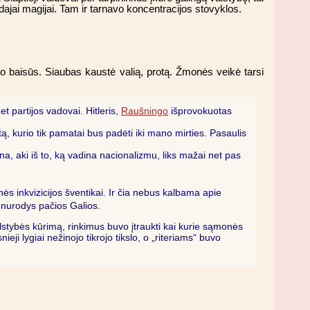
ajai magijai. Tam ir tarnavo koncentracijos stovyklos.
uvo baisūs. Siaubas kaustė valią, protą. Žmonės veikė tarsi
 partijos vadovai. Hitleris,
Raušningo
išprovokuotas
, kurio tik pamatai bus padėti iki mano mirties. Pasaulis
iena, aki iš to, ką vadina nacionalizmu, liks mažai net pas
tinės inkvizicijos šventikai. Ir čia nebus kalbama apie
i nurodys pačios Galios.
valstybės kūrimą, rinkimus buvo įtraukti kai kurie sąmonės
eji lygiai nežinojo tikrojo tikslo, o „riteriams“ buvo