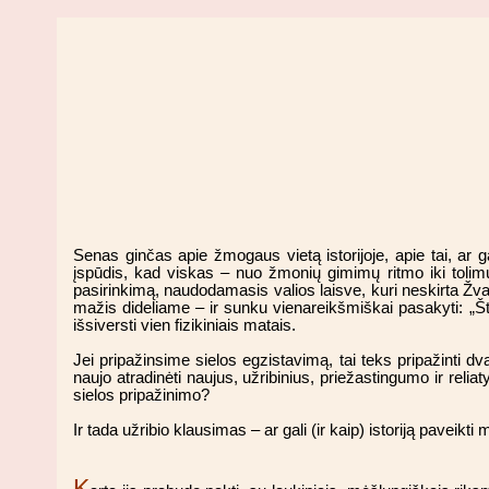
Senas ginčas apie žmogaus vietą istorijoje, apie tai, ar
įspūdis, kad viskas – nuo žmonių gimimų ritmo iki tolimų
pasirinkimą, naudodamasis valios laisve, kuri neskirta Žvai
mažis dideliame – ir sunku vienareikšmiškai pasakyti: „Šta
išsiversti vien fizikiniais matais.
Jei pripažinsime sielos egzistavimą, tai teks pripažinti dv
naujo atradinėti naujus, užribinius, priežastingumo ir reli
sielos pripažinimo?
Ir tada užribio klausimas – ar gali (ir kaip) istoriją pavei
K