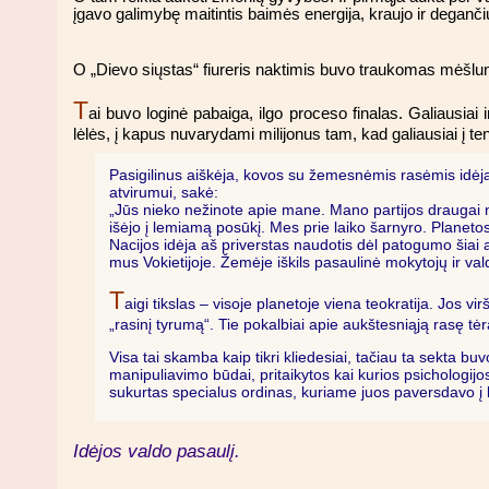
įgavo galimybę maitintis baimės energija, kraujo ir deganč
O „Dievo siųstas“ fiureris naktimis buvo traukomas mėšlu
T
ai buvo loginė pabaiga, ilgo proceso finalas. Galiausiai
lėlės, į kapus nuvarydami milijonus tam, kad galiausiai į te
Pasigilinus aiškėja, kovos su žemesnėmis rasėmis idėja 
atvirumui, sakė:
„Jūs nieko nežinote apie mane. Mano partijos draugai n
išėjo į lemiamą posūkį. Mes prie laiko šarnyro. Planetos 
Nacijos idėja aš priverstas naudotis dėl patogumo šiai aki
mus Vokietijoje. Žemėje iškils pasaulinė mokytojų ir v
T
aigi tikslas – visoje planetoje viena teokratija. Jos vi
„rasinį tyrumą“. Tie pokalbiai apie aukštesniąją rasę tė
Visa tai skamba kaip tikri kliedesiai, tačiau ta sekta b
manipuliavimo būdai, pritaikytos kai kurios psichologijos 
sukurtas specialus ordinas, kuriame juos paversdavo į 
Idėjos valdo pasaulį.