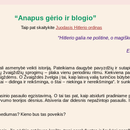
“Anapus gėrio ir blogio”
Taip pat skaitykite
Juodasis Hitlerio ordinas
“
Hitlerio galia ne politinė, o magiš
E
 gali asmenybė veikti istoriją. Pateikiama daugybė pavyzdžių ir suta
 žvaigždžių sprogimų – plaka vienu periodiniu ritmu. Kiekviena pa
gždėms. O Žvaigždės žvelgia į tai, kaip laisvą valią turinčios būtybės
i – didinga ir reikšminga, o štai – niekinga ir nereikšminga“. Ir sun
asinio pasaulio egzistavimą. O tai tas pat, kaip atsidurti pradiniame
atyvumo teorijos dėsnius. Atsiveria dar didesnis nepažintojo pasaulis.
kti mediumas? Kieno bus tas poveikis?