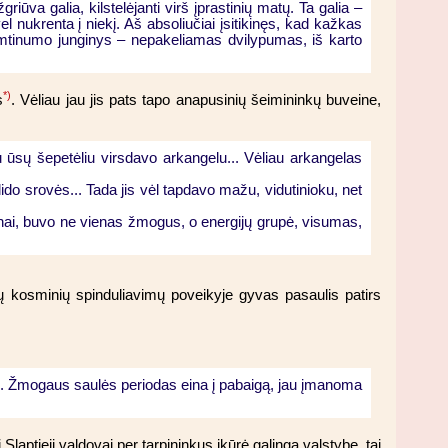
iūva galia, kilstelėjanti virš įprastinių matų. Ta galia –
el nukrenta į niekį. Aš absoliučiai įsitikinęs, kad kažkas
imtinumo junginys – nepakeliamas dvilypumas, iš karto
*)
s
. Vėliau jau jis pats tapo anapusinių šeimininkų buveine,
 ūsų šepetėliu virsdavo arkangelu... Vėliau arkangelas
klido srovės... Tada jis vėl tapdavo mažu, vidutinioku, net
ai, buvo ne vienas žmogus, o energijų grupė, visumas,
aujų kosminių spinduliavimų poveikyje gyvas pasaulis patirs
us. Žmogaus saulės periodas eina į pabaigą, jau įmanoma
i Slaptieji valdovai per tarpininkus įkūrė galingą valstybę, tai