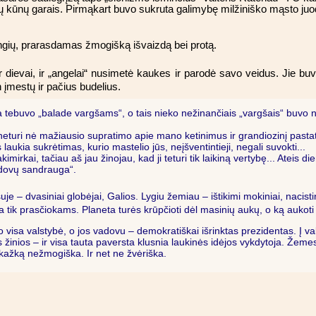
ių kūnų garais. Pirmąkart buvo sukruta galimybę milžiniško mąsto juod
ngių, prarasdamas žmogišką išvaizdą bei protą.
 ir dievai, ir „angelai“ nusimetė kaukes ir parodė savo veidus. Jie b
n įmestų ir pačius budelius.
tebuvo „balade vargšams“, o tais nieko nežinančiais „vargšais“ buvo net
eturi nė mažiausio supratimo apie mano ketinimus ir grandiozinį pastatą
laukia sukrėtimas, kurio mastelio jūs, neįšventintieji, negali suvokti...
mirkai, tačiau aš jau žinojau, kad ji teturi tik laikiną vertybę... Ateis d
aldovų sandrauga“.
ršuje – dvasiniai globėjai, Galios. Lygiu žemiau – ištikimi mokiniai, nacis
ra tik prasčiokams. Planeta turės krūpčioti dėl masinių aukų, o ką aukot
uvo visa valstybė, o jos vadovu – demokratiškai išrinktas prezidentas. Į 
žinios – ir visa tauta paversta klusnia laukinės idėjos vykdytoja. Žemesni
kažką nežmogiška. Ir net ne žvėriška.