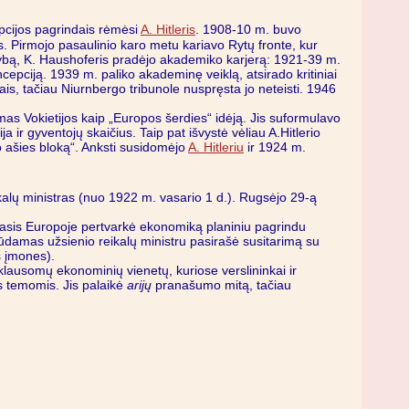
epcijos pagrindais rėmėsi
A. Hitleris
. 1908-10 m. buvo
s. Pirmojo pasaulinio karo metu kariavo Rytų fronte, kur
nybą, K. Haushoferis pradėjo akademiko karjerą: 1921-39 m.
cepciją. 1939 m. paliko akademinę veiklą, atsirado kritiniai
ais, tačiau Niurnbergo tribunole nuspręsta jo neteisti. 1946
ldamas Vokietijos kaip „Europos šerdies“ idėją. Jis suformulavo
ija ir gyventojų skaičius. Taip pat išvystė vėliau A.Hitlerio
o ašies bloką“. Anksti susidomėjo
A. Hitleriu
ir 1924 m.
ikalų ministras (nuo 1922 m. vasario 1 d.). Rugsėjo 29-ą
rmasis Europoje pertvarkė ekonomiką planiniu pagrindu
Būdamas užsienio reikalų ministru pasirašė susitarimą su
s įmones).
iklausomų ekonominių vienetų, kuriose verslininkai ir
os temomis. Jis palaikė
arijų
pranašumo mitą, tačiau