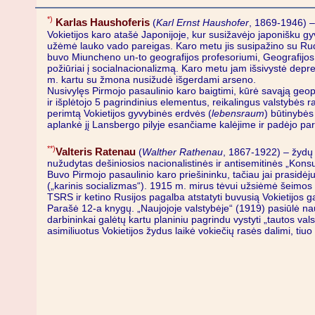
*)
Karlas Haushoferis
(
Karl Ernst Haushofer
, 1869-1946) –
Vokietijos karo atašė Japonijoje, kur susižavėjo japonišku g
užėmė lauko vado pareigas. Karo metu jis susipažino su Rud
buvo Miuncheno un-to geografijos profesoriumi, Geografijos in
požiūriai į socialnacionalizmą. Karo metu jam išsivystė depre
m. kartu su žmona nusižudė išgerdami arseno.
Nusivylęs Pirmojo pasaulinio karo baigtimi, kūrė savąją geo
ir išplėtojo 5 pagrindinius elementus, reikalingus valstybės raid
perimtą Vokietijos gyvybinės erdvės (
lebensraum
) būtinybės
aplankė jį Lansbergo pilyje esančiame kalėjime ir padėjo par
**)
Valteris Ratenau
(
Walther Rathenau
, 1867-1922) – žydų 
nužudytas dešiniosios nacionalistinės ir antisemitinės „Konsu
Buvo Pirmojo pasaulinio karo priešininku, tačiau jai prasid
(„karinis socializmas“). 1915 m. mirus tėvui užsiėmė šeimos 
TSRS ir ketino Rusijos pagalba atstatyti buvusią Vokietijos ga
Parašė 12-a knygų. „Naujojoje valstybėje“ (1919) pasiūlė nauj
darbininkai galėtų kartu planiniu pagrindu vystyti „tautos val
asimiliuotus Vokietijos žydus laikė vokiečių rasės dalimi, tiuo