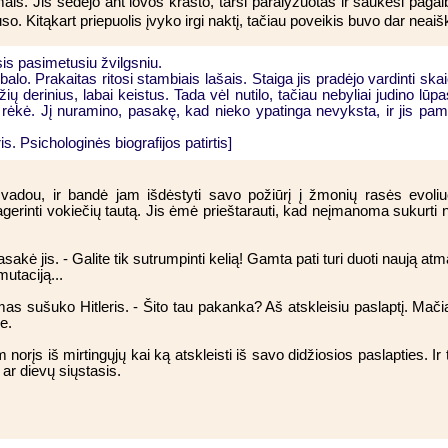
smais. Jis sėdėjo ant lovos krašto, tarsi paralyžuotas ir šaukėsi paga
o. Kitąkart priepuolis įvyko irgi naktį, tačiau poveikis buvo dar neaiš
is pasimetusiu žvilgsniu.
s išbalo. Prakaitas ritosi stambiais lašais. Staiga jis pradėjo vardinti 
 derinius, labai keistus. Tada vėl nutilo, tačiau nebyliai judino lūpas
r rėkė. Jį nuramino, pasakę, kad nieko ypatinga nevyksta, ir jis pama
. Psichologinės biografijos patirtis]
vadou, ir bandė jam išdėstyti savo požiūrį į žmonių rasės evoliu
gerinti vokiečių tautą. Jis ėmė prieštarauti, kad neįmanoma sukurti 
asakė jis. - Galite tik sutrumpinti kelią! Gamta pati turi duoti naują atm
utaciją...
s sušuko Hitleris. - Šito tau pakanka? Aš atskleisiu paslaptį. Mači
e.
norįs iš mirtingųjų kai ką atskleisti iš savo didžiosios paslapties. Ir 
s ar dievų siųstasis.