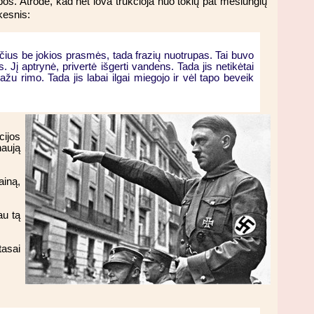
lbos. Atrodė, kad net lova trūkčioja nuo tokių pat mėšlungių
kesnis:
skaičius be jokios prasmės, tada frazių nuotrupas. Tai buvo
. Jį aptrynė, privertė išgerti vandens. Tada jis netikėtai
žu rimo. Tada jis labai ilgai miegojo ir vėl tapo beveik
cijos
naują
ainą,
au tą
tasai