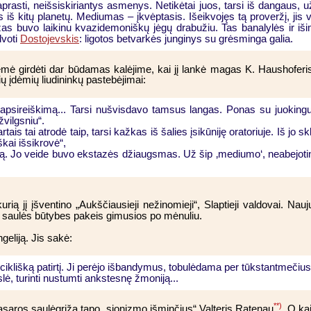
rasti, neišsiskiriantys asmenys. Netikėtai juos, tarsi iš dangaus, užgr
 iš kitų planetų. Mediumas – įkvėptasis. Išeikvojęs tą proveržį, jis v
as buvo laikinu kvazidemoniškų jėgų drabužiu. Tas banalylės ir iš
lvoti
Dostojevskis
: ligotos betvarkės junginys su grėsminga galia.
s ėmė girdėti dar būdamas kalėjime, kai jį lankė magas K. Haushoferi
ių įdėmių liudininkų pastebėjimai:
s apsireiškimą... Tarsi nušvisdavo tamsus langas. Ponas su juokingu
žvilgsniu“.
is tai atrodė taip, tarsi kažkas iš šalies įsikūniję oratoriuje. Iš jo s
škai išsikrovė“,
. Jo veide buvo ekstazės džiaugsmas. Už šip ‚mediumo‘, neabejotin
urią jį įšventino „Aukščiausieji nežinomieji“, Slaptieji valdovai. N
s saulės būtybes pakeis gimusios po mėnuliu.
geliją. Jis sakė:
ciklišką patirtį. Ji perėjo išbandymus, tobulėdama per tūkstantmeči
ė, turinti nustumti ankstesnę žmoniją...
**)
asaros saulėgrįžą tapo „sionizmo išminčius“ Valteris Ratenau
. O ka