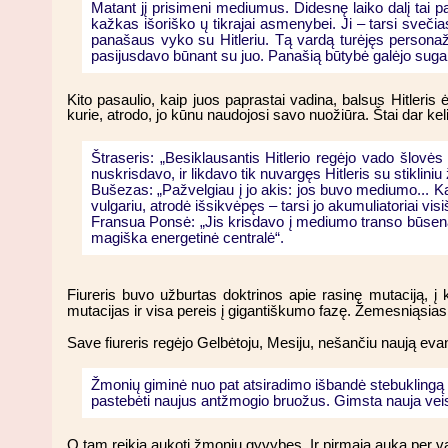
Matant jį prisimeni mediumus. Didesnę laiko dalį tai pap
kažkas išoriško ų tikrajai asmenybei. Ji – tarsi svečias
panašaus vyko su Hitleriu. Tą vardą turėjęs personaž
pasijusdavo būnant su juo. Panašią būtybė galėjo suga
Kito pasaulio, kaip juos paprastai vadina, balsus Hitleri
kurie, atrodo, jo kūnu naudojosi savo nuožiūra. Štai dar kel
Štraseris: „Besiklausantis Hitlerio regėjo vado šlovė
nuskrisdavo, ir likdavo tik nuvargęs Hitleris su stikliniu 
Bušezas: „Pažvelgiau į jo akis: jos buvo mediumo... Karta
vulgariu, atrodė išsikvėpęs – tarsi jo akumuliatoriai visi
Fransua Ponsė: „Jis krisdavo į mediumo transo būseną
magiška energetinė centralė“.
Fiureris buvo užburtas doktrinos apie rasinę mutaciją, į k
mutacijas ir visa pereis į gigantiškumo fazę. Žemesniąsia
Save fiureris regėjo Gelbėtoju, Mesiju, nešančiu naują evan
Žmonių giminė nuo pat atsiradimo išbandė stebuklingą 
pastebėti naujus antžmogio bruožus. Gimsta nauja veisl
O tam reikia aukoti žmonių gyvybes. Ir pirmąja auka per v