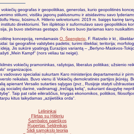
 vokiečių geografas ir geopolitikas, generolas, kurio geopolitinės konc
yvenimo stiliumi, visišku japonų paklusnumu ir atsidavimu savo lyderiam
olfu Hesu, būsimu A. Hitlerio sekretoriumi. 2019 m. baigęs karinę tar
stituto direktoriumi. Ten išplėtojo ir suformulavo savo geopolitikos kon
sija, jis buvo stebimas gestapo. Po karo buvo įtariamas karo nusikaltim
politinę koncepciją, remdamasis
O. Špenglerio
, F. Ratzelio ir kt., iške
ai: tai geografinė valstybės padėtis; turimi ištekliai; teritorija; morfolog
 idėją. Jis sukūrė ypatingą Eurazijos variantą – „Berlyno-Maskvos-Tokij
ašyti „Mein Kampf“ (nors vėliau tai neigė).
kilmės vokiečių pramoninkas, rašytojas, liberalus politikas; užsienio re
lo“ organizacijos.
ėjus vadovavo specialiai sukurtam Karo ministerijos departamentui ir pi
verslo reikalais. Buvo vienu iš Vokiečių demokratinės partijos įkūrėjų. 
lią apienant Versalio sutarties sąlygas (pvz., Rusijoje statyti uždrausta
ą socialinį darinė, vadinamąjį „trečiąją kelią“, sukuriant daugybę nepr
stybę“. Taip pat rašė eilėraščius, knygas ekonomikos, politikos, filosofij
 tarpu kitus laikydamas „azijietiška orda“.
Lėlininkai
Flirtas su Hitleriu
Šambalos paieškos
Rupertas Šeldreikas
Slidi sąmokslo teorija