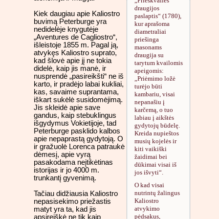
„Prieškvailės
draugijos
Kiek daugiau apie Kaliostro
paslaptis“ (1780),
buvimą Peterburge yra
kur aprašoma
nedidelėje knygutėje
diametraliai
„Aventures de Cagliostro“,
priešinga
išleistoje 1855 m. Pagal ją,
masonams
atvykęs Kaliostro suprato,
draugija su
kad šlovė apie jį ne tokia
tarytum kvailomis
didelė, kaip jis manė, ir
apeigomis:
nusprendė „pasireikšti“ ne iš
„Priėmimo ložė
karto, ir pradėjo labai kukliai,
turėjo būti
kas, savaime suprantama,
kambariu, visai
iškart sukėlė susidomėjimą.
nepanašiu į
Jis skleidė apie save
karčemą, o tuo
gandus, kaip stebuklingus
labiau į aikštės
išgydymus Vokietijoje, tad
gydytojų būdelę.
Peterburge pasklido kalbos
Kreida nupieštos
apie nepaprastą gydytoją. O
musių kojelės ir
ir gražuolė Lorenca patraukė
kiti vaikiški
dėmesį, apie vyrą
žaidimai bei
pasakodama neįtikėtinas
dūkimai visai iš
istorijas ir jo 4000 m.
jos išvyti“.
trunkantį gyvenimą.
O kad visai
nutrintų žalingus
Tačiau didžiausia Kaliostro
Kaliostro
nepasisekimo priežastis
atvykimo
matyt yra ta, kad jis
pėdsakus,
apsireiškė ne tik kaip