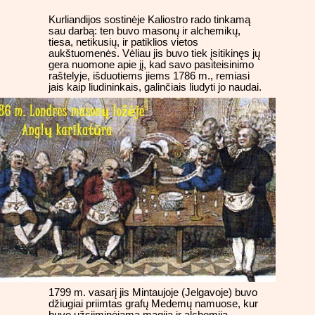
Kurliandijos sostinėje Kaliostro rado tinkamą
sau darbą: ten buvo masonų ir alchemikų,
tiesa, netikusių, ir patiklios vietos
aukštuomenės. Vėliau jis buvo tiek įsitikinęs jų
gera nuomone apie jį, kad savo pasiteisinimo
raštelyje, išduotiems jiems 1786 m., remiasi
jais kaip liudininkais, galinčiais liudyti jo naudai.
1799 m. vasarį jis Mintaujoje (Jelgavoje) buvo
džiugiai priimtas grafų Medemų namuose, kur