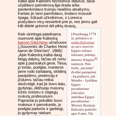
kalba apie Kaliostro nežinomus dalykus, tasai
užpildavo pašnekovą ilga tirada arba
pasitenkindavo trumpu neaiškiu atsakymu.
Kartais jis tarsi pamišdavo, imdavo mosuoti
špaga, šūkauti užkeikimus, o Lorenca
prašydavo visų nesiartinti prie jo, nes jiems gali
kilti didelė grėsmė dėl piktų dvasių.
Į Peterburgą 1779
Kiek skirtingai pateikiama
m. prišokavo ir
nuomonė apie Kaliostrą
grafas Kaliostras
barono Gleicheno
užrašuose
su savo senovės
(„Souvenirs de Charles Henri
Egipto stiliaus
baron de Gleichen“, 1868):
fokusais, įsikūręs
„Apie Kaliostrą kalba daug
8)
blogų dalykų, tačiau aš noriu
masono Jelagino
apie jį pasisakyti gerai. Tiesa,
namuose. Pats
jo tonas, poelgiai, manieros
žodis „micraim“
jame rodo šarlataną, sklidiną
dvelkė paslaptimi
pasipūtimo, pretenzijų ir
- ką padarysi, juk
įžūlumo, tačiau reikia
Memfis – žydiškas
atsižvelgti, kad jis buvo italu,
Egipto
gydytoju, didžiuoju masonų
pavadinimas
ložės meistru ir slaptųjų
(oficialus
mokslų profesoriumi.
arabiškas Egipto
Paprastai jo pokalbis buvo
pavadinimas -
malonus ir pamokantis, jo
Misras
). Rusijoje
poelgiai padorūs ir garbingi,
Kaliostro praleido
jo gydymas niekam
apie 9 mėn. Tik