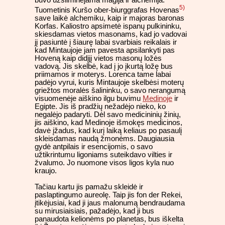
buvo užsiiminėjama magija ir alchemija.
5)
Tuometinis Kuršo ober-biurggrafas Hovenas
save laikė alchemiku, kaip ir majoras baronas
Korfas. Kaliostro apsimetė ispanų pulkininku,
skiesdamas vietos masonams, kad jo vadovai
jį pasiuntė į šiaurę labai svarbiais reikalais ir
kad Mintaujoje jam pavesta apsilankyti pas
Hoveną kaip didįjį vietos masonų ložės
vadovą. Jis skelbė, kad į jo įkurtą ložę bus
priimamos ir moterys. Lorenca tame labai
padėjo vyrui, kuris Mintaujoje skelbėsi moterų
griežtos moralės šalininku, o savo nerangumą
visuomenėje aiškino ilgu buvimu
Medinoje
ir
Egipte. Jis iš pradžių nežadėjo nieko, ko
negalėjo padaryti. Dėl savo medicininių žinių,
jis aiškino, kad Medinoje išmokęs medicinos,
davė įžadus, kad kurį laiką keliaus po pasaulį
skleisdamas naudą žmonėms. Daugiausia
gydė antpilais ir esencijomis, o savo
užtikrintumu ligoniams suteikdavo vilties ir
žvalumo. Jo nuomone visos ligos kyla nuo
kraujo.
Tačiau kartu jis pamažu skleidė ir
paslaptingumo aureolę. Taip jis fon der Rekei,
įtikėjusiai, kad ji jaus malonumą bendraudama
su mirusiaisiais, pažadėjo, kad ji bus
panaudota kelionėms po planetas, bus iškelta