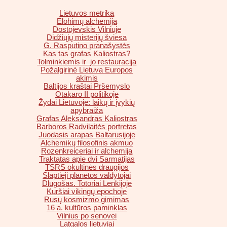
Lietuvos metrika
Elohimų alchemija
Dostojevskis Vilniuje
Didžiųjų misterijų šviesa
G. Rasputino pranašystės
Kas tas grafas Kaliostras?
Tolminkiemis ir jo restauracija
Požalgirinė Lietuva Europos
akimis
Baltijos kraštai Pršemyslo
Otakaro II politikoje
Žydai Lietuvoje: laikų ir įvykių
apybraiža
Grafas Aleksandras Kaliostras
Barboros Radvilaitės portretas
Juodasis arapas Baltarusijoje
Alchemikų filosofinis akmuo
Rozenkreiceriai ir alchemija
Traktatas apie dvi Sarmatijas
TSRS okultinės draugijos
Slaptieji planetos valdytojai
Dlugošas. Totoriai Lenkijoje
Kuršiai vikingų epochoje
Rusų kosmizmo gimimas
16 a. kultūros paminklas
Vilnius po senovei
Latgalos lietuviai