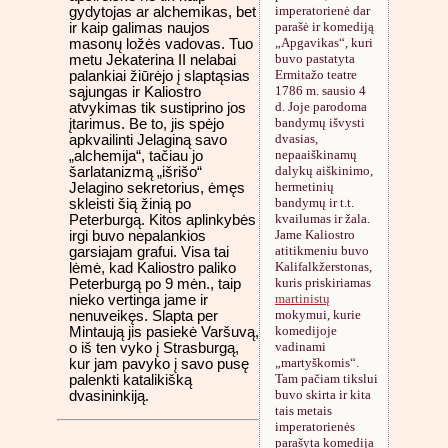
imperatorienė dar
gydytojas ar alchemikas, bet
parašė ir komediją
ir kaip galimas naujos
„Apgavikas“, kuri
masonų ložės vadovas. Tuo
buvo pastatyta
metu Jekaterina II nelabai
Ermitažo teatre
palankiai žiūrėjo į slaptąsias
1786 m. sausio 4
sąjungas ir Kaliostro
d. Joje parodoma
atvykimas tik sustiprino jos
bandymų išvysti
įtarimus. Be to, jis spėjo
dvasias,
apkvailinti Jelaginą savo
nepaaiškinamų
„alchemija“, tačiau jo
dalykų aiškinimo,
šarlatanizmą „išrišo“
hermetinių
Jelagino sekretorius, ėmęs
bandymų ir t.t.
skleisti šią žinią po
kvailumas ir žala.
Peterburgą. Kitos aplinkybės
Jame Kaliostro
irgi buvo nepalankios
atitikmeniu buvo
garsiajam grafui. Visa tai
Kalifalkžerstonas,
lėmė, kad Kaliostro paliko
kuris priskiriamas
Peterburgą po 9 mėn., taip
martinistų
nieko vertinga jame ir
mokymui, kurie
nenuveikęs. Slapta per
komedijoje
Mintaują jis pasiekė Varšuvą,
vadinami
o iš ten vyko į Strasburgą,
„martyškomis“.
kur jam pavyko į savo pusę
Tam pačiam tikslui
palenkti katalikišką
buvo skirta ir kita
dvasininkiją.
tais metais
imperatorienės
parašyta komedija