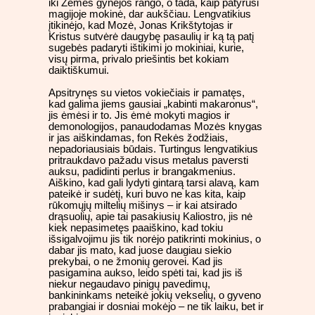
iki Žemės gynėjos rango, o tada, kaip patyrusi
magijoje mokinė, dar aukščiau. Lengvatikius
įtikinėjo, kad Mozė, Jonas Krikštytojas ir
Kristus sutvėrė daugybę pasaulių ir ką tą patį
sugebės padaryti ištikimi jo mokiniai, kurie,
visų pirma, privalo priešintis bet kokiam
daiktiškumui.
Apsitrynęs su vietos vokiečiais ir pamatęs,
kad galima jiems gausiai „kabinti makaronus“,
jis ėmėsi ir to. Jis ėmė mokyti magios ir
demonologijos, panaudodamas Mozės knygas
ir jas aiškindamas, fon Rekės žodžiais,
nepadoriausiais būdais. Turtingus lengvatikius
pritraukdavo pažadu visus metalus paversti
auksu, padidinti perlus ir brangakmenius.
Aiškino, kad gali lydyti gintarą tarsi alavą, kam
pateikė ir sudėtį, kuri buvo ne kas kita, kaip
rūkomųjų miltelių mišinys – ir kai atsirado
drąsuolių, apie tai pasakiusių Kaliostro, jis nė
kiek nepasimetęs paaiškino, kad tokiu
išsigalvojimu jis tik norėjo patikrinti mokinius, o
dabar jis mato, kad juose daugiau siekio
prekybai, o ne žmonių gerovei. Kad jis
pasigamina aukso, leido spėti tai, kad jis iš
niekur negaudavo pinigų pavedimų,
bankininkams neteikė jokių vekselių, o gyveno
prabangiai ir dosniai mokėjo – ne tik laiku, bet ir