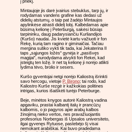
į priekį.
Mintaujoje jis darė įvairius stebuklus, tarp jų, ir
rodydamas vandens grafine kas dedasi už
didelių atstumų, o taip pat žadėjo Mintaujos
apylinkėse atrasti didelį lobį. Kalbėdamas apie
būsimą kelionę į Peterburgą, sakėsi būsiąs
tarpininku, daug padarysiančiu Kurliandijos
(Kuršo) naudai. Jis kvietė kartu važiuoti ir fon
Rekę, kurią tam ragino ir giminaičiai. Tačiau
mergina sutiko vykti tik tada, kai Jekaterina II
taps „sąjungos ložės“ gynėja ir „pasišvęs
magijai“, nurodydama atvykti fon Rekei, kad
įsteigtų ten ložę. Ir net tą kelionę ji norėjo atlikti
lydima tėvo, brolio ir sesers.
Kuršo gyventojai netgi norėjo Kaliostrą išrinkti
savo hercogu, vietoje
P. Birono
; tai rodo, kad
Kaliostro Kurše rezgė ir kažkokias politines
intrigas, kurios išaiškėti turėjo Peterburge.
Beje, minėtos knygos autorė Kaliostrą vadina
apgaviku, prastai kalbantį italų ir prancūzų
kalbomis, o jo pagyros apie arabų kalbos
žinojimą nieko vertos, nes pravažiuojantis
profesorius Norbergas iš Upsalos universiteto,
ilgai gyvenęs Rytuose, pastebėjo šį visai
nemokant arabiškai. Kai buvo pradedama