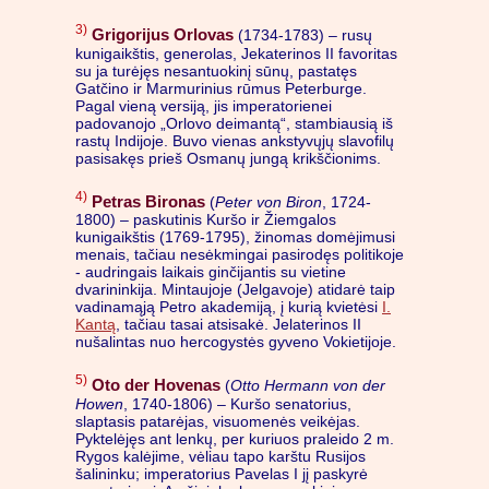
3)
Grigorijus Orlovas
(1734-1783) – rusų
kunigaikštis, generolas, Jekaterinos II favoritas
su ja turėjęs nesantuokinį sūnų, pastatęs
Gatčino ir Marmurinius rūmus Peterburge.
Pagal vieną versiją, jis imperatorienei
padovanojo „Orlovo deimantą“, stambiausią iš
rastų Indijoje. Buvo vienas ankstyvųjų slavofilų
pasisakęs prieš Osmanų jungą krikščionims.
4)
Petras Bironas
(
Peter von Biron
, 1724-
1800) – paskutinis Kuršo ir Žiemgalos
kunigaikštis (1769-1795), žinomas domėjimusi
menais, tačiau nesėkmingai pasirodęs politikoje
- audringais laikais ginčijantis su vietine
dvarininkija. Mintaujoje (Jelgavoje) atidarė taip
vadinamąją Petro akademiją, į kurią kvietėsi
I.
Kantą
, tačiau tasai atsisakė. Jelaterinos II
nušalintas nuo hercogystės gyveno Vokietijoje.
5)
Oto der Hovenas
(
Otto Hermann von der
Howen
, 1740-1806) – Kuršo senatorius,
slaptasis patarėjas, visuomenės veikėjas.
Pyktelėjęs ant lenkų, per kuriuos praleido 2 m.
Rygos kalėjime, vėliau tapo karštu Rusijos
šalininku; imperatorius Pavelas I jį paskyrė