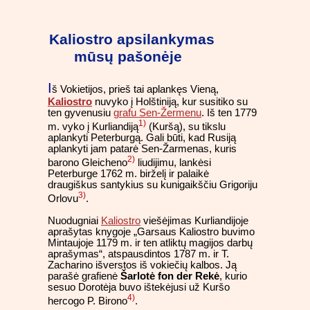
Kaliostro apsilankymas
mūsų pašonėje
I
š Vokietijos, prieš tai aplankęs Vieną,
Kaliostro
nuvyko į Holštiniją, kur susitiko su
ten gyvenusiu
grafu Sen-Žermenu
. Iš ten 1779
1)
m. vyko į Kurliandiją
(Kuršą), su tikslu
aplankyti Peterburgą. Gali būti, kad Rusiją
aplankyti jam patarė Sen-Žarmenas, kuris
2)
barono Gleicheno
liudijimu, lankėsi
Peterburge 1762 m. birželį ir palaikė
draugiškus santykius su kunigaikščiu Grigoriju
3)
Orlovu
.
Nuodugniai
Kaliostro
viešėjimas Kurliandijoje
aprašytas knygoje „Garsaus Kaliostro buvimo
Mintaujoje 1179 m. ir ten atliktų magijos darbų
aprašymas“, atspausdintos 1787 m. ir T.
Zacharino išverstos iš vokiečių kalbos. Ją
parašė grafienė
Šarlotė fon der Rekė
, kurio
sesuo Dorotėja buvo ištekėjusi už Kuršo
4)
hercogo P. Birono
.