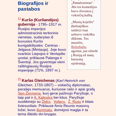
Biografijos ir
„Pamalonintas“.
Abi tos komedijos
pastabos
buvo išverstos į
vokiečių kalbą.
1)
Kuršo (Kurliandijos)
„Musių kojelės“
gubernija
- 1795–1917 m.
(hebrajiškos
Rusijos imperijos
raidės) visai
administracinis teritorinis
nebuvo vaikišku
vienetas, sudarytas iš
dūkimu. Tos
buvusios Kuršo
muselės,
kunigaikštystės. Centras -
Belzebubo
Jelgava (Mintauja). Joje buvo
agentai, jau užnešė
svarbūs Liepojos ir Ventspilio
į Rusiją už marą
uostai; priklausė Palanga ir
baisesnę
Šventoji. Jos gyventojai vieni
epidemiją.
raštingiausių Rusijos
imperijoje (71%, 1897 m.).
2)
Karlas Gleichenas
(
Karl Heinrich von
Gleichen
, 1733-1807) – vokiečių diplomatas,
parašęs memuarus, kuriuose rašo ir apie grafą
Sen-Žermeną
, kurį gerai pažinojo Paryžiuje, o
taip pat ir
A. Kaliostrą
bei kitus. Paryžiuje
susitikinėjo su
Didro
,
Volteru
,
Ž. Ruso
ir kitais
šviesuoliais. Priklausė Amis Reunis masonų
ložei, buvo
iliuminatu
, domėjosi magija ir ta
tema išleido dvi knygas.