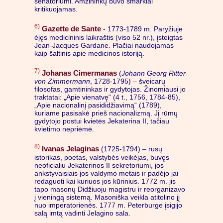
senatoriumi. Amžininkų buvo smarkiai
kritikuojamas.
6)
Gazette de Sante
- 1773-1789 m. Paryžiuje
ėjęs medicininis laikraštis (viso 52 nr.), įsteigtas
Jean-Jacques Gardane. Plačiai naudojamas
kaip šaltinis apie medicinos istoriją.
7)
Johanas Cimermanas
(
Johann Georg Ritter
von Zimmermann
, 1728-1795) – šveicarų
filosofas, gamtininkas ir gydytojas. Žinomiausi jo
traktatai: „Apie vienatvę“ (4 t., 1756, 1784-85),
„Apie nacionalinį pasididžiavimą“ (1789),
kuriame pasisakė prieš nacionalizmą. Jį rūmų
gydytojo postui kvietės Jekaterina II, tačiau
kvietimo nepriėmė.
8)
Ivanas Jelaginas
(1725-1794) – rusų
istorikas, poetas, valstybės veikėjas, buvęs
neoficialiu Jekaterinos II sekretoriumi, jos
ankstyvaisiais jos valdymo metais ir padėjo jai
redaguoti kai kuriuos jos kūrinius. 1772 m. jis
tapo masonų Didžiuoju magistru ir reorganizavo
į vieningą sistemą. Masoniška veikla atitolino jį
nuo imperatorienės. 1777 m. Peterburge įsigijo
salą imtą vadinti Jelagino sala.