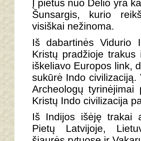
Į pietus nuo Delio yra k
Šunsargis, kurio rei
visiškai nežinoma.
Iš dabartinės Vidurio 
Kristų pradžioje trakus
iškeliavo Europos link, d
sukūrė Indo civilizaciją.
Archeologų tyrinėjimai 
Kristų Indo civilizacija p
Iš Indijos išėję trakai 
Pietų Latvijoje, Lietu
šiaurės rytuose ir Vakar