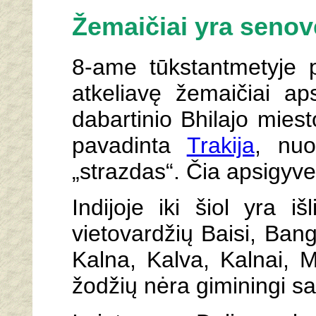
Žemaičiai yra senov
8-ame tūkstantmetyje pri
atkeliavę žemaičiai apsi
dabartinio Bhilajo mies
pavadinta
Trakija
, nuo
„strazdas“. Čia apsigyv
Indijoje iki šiol yra iš
vietovardžių Baisi, Ban
Kalna, Kalva, Kalnai, 
žodžių nėra giminingi san