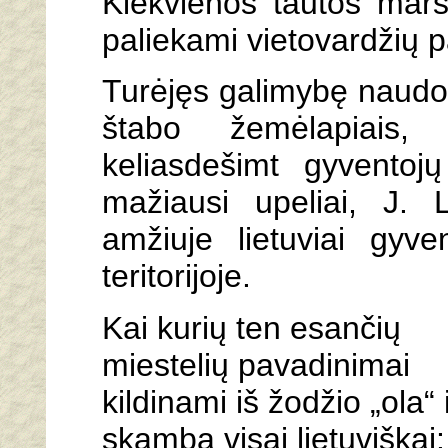
Kiekvienos tautos marš
paliekami vietovardžių 
Turėjęs galimybę naudot
štabo žemėlapiais,
keliasdešimt gyventojų
mažiausi upeliai, J.
amžiuje lietuviai gyve
teritorijoje.
Kai kurių ten esančių
miestelių pavadinimai
kildinami iš žodžio „ola“ 
skamba visai lietuviškai: