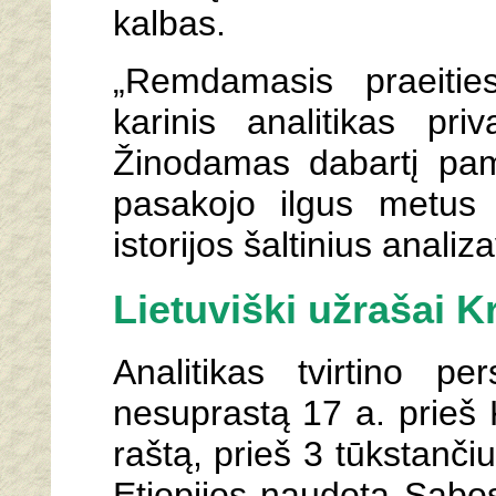
kalbas.
„Remdamasis praeities
karinis analitikas priv
Žinodamas dabartį pamė
pasakojo ilgus metus 
istorijos šaltinius analiz
Lietuviški užrašai K
Analitikas tvirtino pe
nesuprastą 17 a. prieš K
raštą, prieš 3 tūkstanč
Etiopijos naudota Sabos 