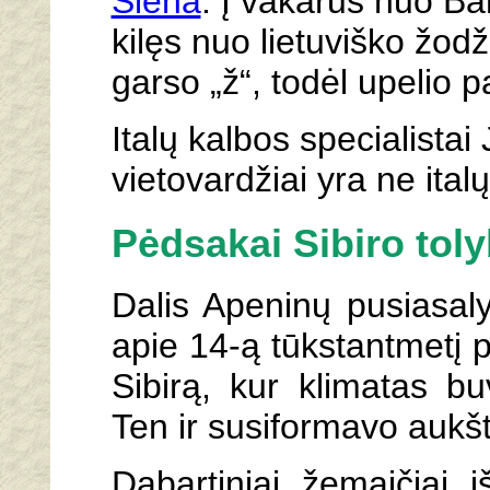
Siena
. Į vakarus nuo Bar
kilęs nuo lietuviško žodž
garso „ž“, todėl upelio 
Italų kalbos specialistai 
vietovardžiai yra ne ital
Pėdsakai Sibiro tol
Dalis Apeninų pusiasaly
apie 14-ą tūkstantmetį pr
Sibirą, kur klimatas b
Ten ir susiformavo aukšt
Dabartiniai žemaičiai i