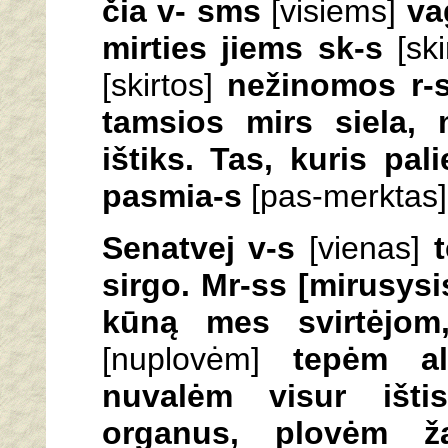
čia v- sms
[visiems]
va
mirties jiems sk-s
[ski
[skirtos]
nežinomos r-
tamsios mirs siela, 
ištiks. Tas, kuris pa
pasmia-s
[pas-merktas]
Senatvej v-s
[vienas]
sirgo. Mr-ss [mirusysi
kūną mes svirtėjom
[nuplovėm]
tepėm al
nuvalėm visur išti
organus, plovėm ž