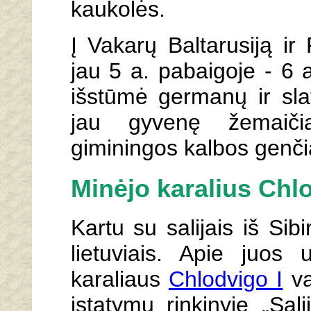
kaukolės.
Į Vakarų Baltarusiją ir 
jau 5 a. pabaigoje - 6 
išstūmė germanų ir slav
jau gyvenę žemaičia
giminingos kalbos genči
Minėjo karalius Chl
Kartu su salijais iš Sib
lietuviais. Apie juo
karaliaus
Chlodvigo I
va
įstatymų rinkinyje „Sal