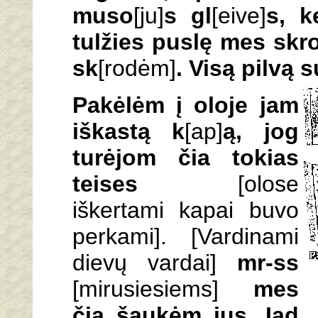
muso
[ju]
s gl
[eive]
s, k
tulžies puslę mes skr
sk
[rodėm]
. Visą pilvą
Pakėlėm į oloje jam
iškastą k
[ap]
ą, jog
turėjom čia tokias
teises
[olose
iškertami kapai buvo
perkami]. [Vardinami
dievų vardai]
mr-ss
[mirusiesiems]
mes
čia šaukėm jus. Iad