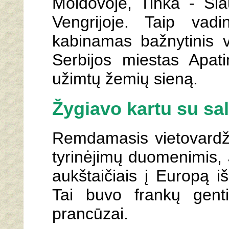
Moldovoje, Tinka - Šia
Vengrijoje. Taip vad
kabinamas bažnytinis va
Serbijos miestas Apati
užimtų žemių sieną.
Žygiavo kartu su sal
Remdamasis vietovardži
tyrinėjimų duomenimis, 
aukštaičiais į Europą iš
Tai buvo frankų gentis
prancūzai.