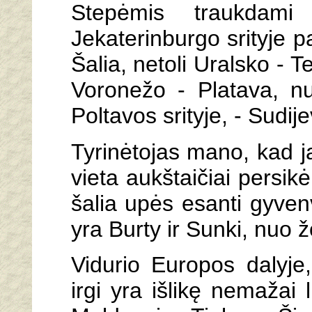
Stepėmis traukdami 
Jekaterinburgo srityje p
Šalia, netoli Uralsko - 
Voronežo - Platava, nu
Poltavos srityje, - Sudij
Tyrinėtojas mano, kad ja
vieta aukštaičiai persik
šalia upės esanti gyvenv
yra Burty ir Sunki, nuo žo
Vidurio Europos dalyje, 
irgi yra išlikę nemažai 