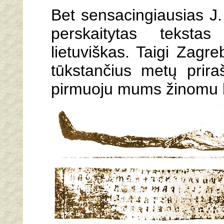
Bet sensacingiausias J. 
perskaitytas teksta
lietuviškas. Taigi Zagr
tūkstančius metų priraš
pirmuoju mums žinomu lie