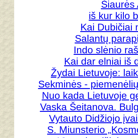
Šiaurės 
iš kur kilo 
Kai Dubičiai 
Salantų parapi
Indo slėnio raš
Kai dar elniai iš
Žydai Lietuvoje: laik
Sekminės - piemenėlių
Nuo kada Lietuvoje ge
Vaska Šeitanova. Bulg
Vytauto Didžiojo įva
S. Miunsterio „Kosmo