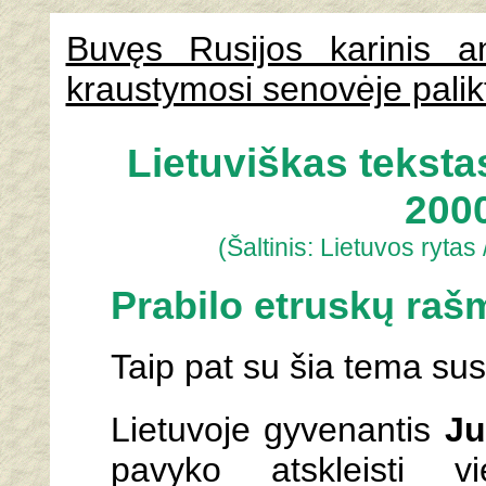
Buvęs Rusijos karinis an
kraustymosi senovėje palik
Lietuviškas teksta
200
(Šaltinis: Lietuvos rytas
Prabilo etruskų ra
Taip pat su šia tema su
Lietuvoje gyvenantis
Ju
pavyko atskleisti vi