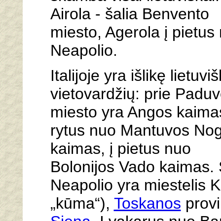
Airola - šalia Benvento
miesto, Agerola į pietus
Neapolio.
Italijoje yra išlikę lietuvi
vietovardžių: prie Padu
miesto yra Angos kaimas
rytus nuo Mantuvos No
kaimas, į pietus nuo
Bolonijos Vado kaimas. 
Neapolio yra miestelis 
„kūma“),
Toskanos
provi