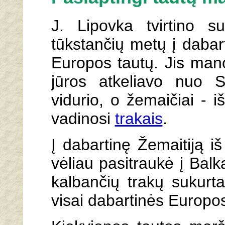
J. Lipovka tvirtino s
tūkstančių metų į dabart
Europos tautų. Jis mano,
jūros atkeliavo nuo 
vidurio, o žemaičiai - iš
vadinosi
trakais
.
Į dabartinę Žemaitiją iš
vėliau pasitraukė į Balka
kalbančių trakų sukurta
visai dabartinės Europos