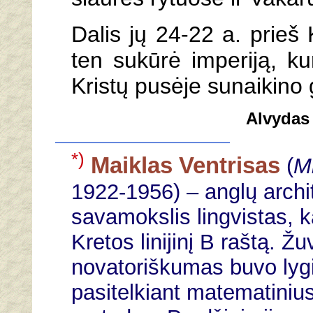
Dalis jų 24-22 a. prieš 
ten sukūrė imperiją, ku
Kristų pusėje sunaikino g
Alvydas
*)
Maiklas Ventrisas
(
M
1922-1956) – anglų archi
savamokslis lingvistas, 
Kretos linijinį B raštą. Ž
novatoriškumas buvo ly
pasitelkiant matematinius