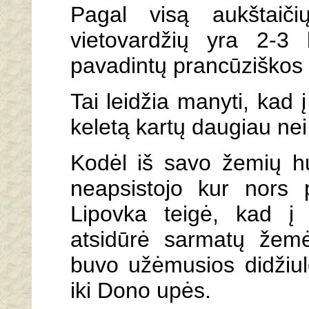
Pagal visą aukštaiči
vietovardžių yra 2-3 
pavadintų prancūziškos 
Tai leidžia manyti, kad 
keletą kartų daugiau nei
Kodėl iš savo žemių hunų
neapsistojo kur nors 
Lipovka teigė, kad į 
atsidūrė sarmatų žem
buvo užėmusios didžiulę
iki Dono upės.