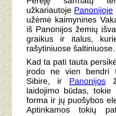
Perėję sarmatų terit
užkariautoje
Panonijoje
užėmė kaimynines Vaka
iš Panonijos žemių išva
graikus ir italus, kur
rašytiniuose šaltiniuose.
Kad ta pati tauta persik
įrodo ne vien bendri t
Sibire, ir
Panonijos
že
laidojimo būdas, tokie 
forma ir jų puošybos ele
Aptinkamos tokių pa