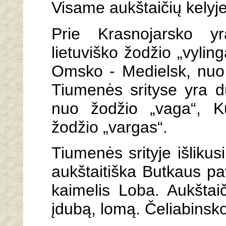
Visame aukštaičių kelyje 
Prie Krasnojarsko yr
lietuviško žodžio „vylin
Omsko - Medielsk, nuo 
Tiumenės srityse yra du
nuo žodžio „vaga“, K
žodžio „vargas“.
Tiumenės srityje išliku
aukštaitiška Butkaus pa
kaimelis Loba. Aukštaič
įdubą, lomą. Čeliabinsko