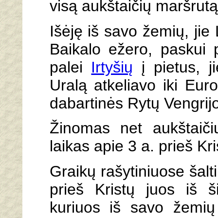
visą aukštaičių maršrutą
Išėję iš savo žemių, ji
Baikalo ežero, paskui
palei
Irtyšių
į pietus, j
Uralą atkeliavo iki Euro
dabartinės Rytų Vengrijos
Žinomas net aukštaiči
laikas apie 3 a. prieš Kri
Graikų rašytiniuose šalt
prieš Kristų juos iš š
kuriuos iš savo žemių 