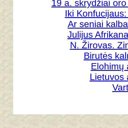
19 a. skrydžiai oro
Iki Konfucijaus:
Ar seniai kalba
Julijus Afrikana
N. Žirovas. Z
Birutės ka
Elohimų 
Lietuvos 
Vart