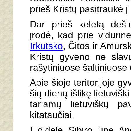
prieš Kristų pasitraukė į 
Dar prieš keletą deši
įrodė, kad prie vidurin
Irkutsko
, Čitos ir Amurs
Kristų gyveno ne slav
rašytiniuose šaltiniuose 
Apie šioje teritorijoje gy
šių dienų išlikę lietuviš
tariamų lietuviškų pa
kitataučiai.
Į didelę Sibiro upę An