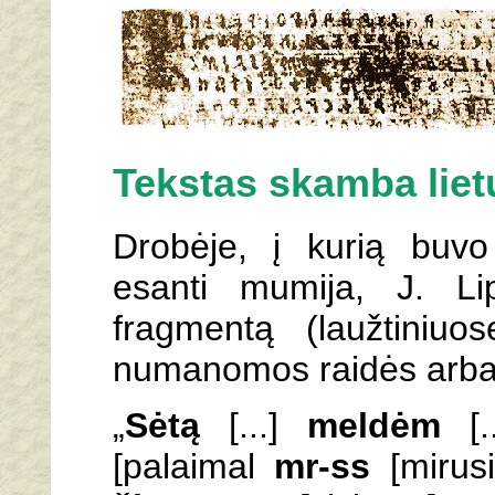
Tekstas skamba liet
Drobėje, į kurią buvo
esanti mumija, J. Li
fragmentą (laužtiniuos
numanomos raidės arba 
„
Sėtą
[...]
meldėm
[.
[palaimal
mr-ss
[mirusi