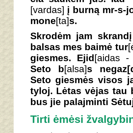
[vardas]
į burną mr-s-j
mone
[ta]
s.
Skrodėm jam skrandį
balsas mes baimė tur
[
giesmes. Ejid
[aidas -
Seto b
[alsa]
s negaz[
Seto giesmės visos ja
tyloj. Lėtas vėjas tau 
bus jie palajminti Sėtu
Tirti ėmėsi žvalgybi