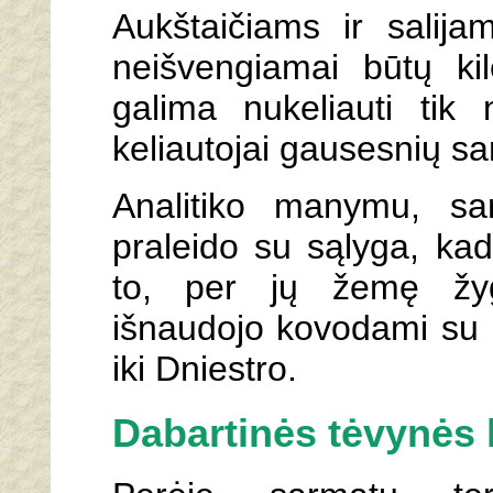
Aukštaičiams ir salij
neišvengiamai būtų ki
galima nukeliauti tik
keliautojai gausesnių s
Analitiko manymu, sar
praleido su sąlyga, kad
to, per jų žemę žygi
išnaudojo kovodami su 
iki Dniestro.
Dabartinės tėvynės 