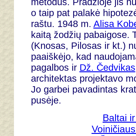
metodus. Pradžioje jis nu
o taip pat palakė hipotez
raštu. 1948 m.
Alisa Kob
kaitą žodžių pabaigose. 
(Knosas, Pilosas ir kt.) 
paaiškėjo, kad naudojama
pagalbos ir
Dž. Čedvikas
architektas projektavo mo
Jo garbei pavadintas kra
pusėje.
Baltai i
Voiničiaus