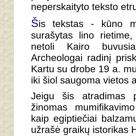
neperskaityto teksto etr
Š
is tekstas - kūno m
surašytas lino rietime
netoli Kairo buvus
Archeologai radinį prisk
Kartu su drobe 19 a. mu
iki šiol saugoma vietos 
Jeigu šis atradimas pa
žinomas mumifikavimo
kaip egiptiečiai balzamu
užrašė graikų istorikas 