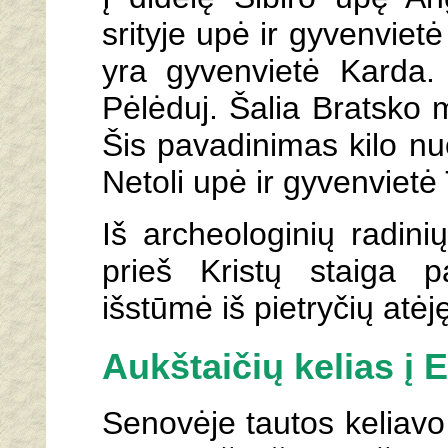
srityje upė ir gyvenviet
yra gyvenvietė Karda. 
Pėlėduj. Šalia Bratsko 
Šis pavadinimas kilo nuo
Netoli upė ir gyvenvietė 
Iš archeologinių radini
prieš Kristų staiga 
išstūmė iš pietryčių atėj
Aukštaičių kelias į 
Senovėje tautos keliavo