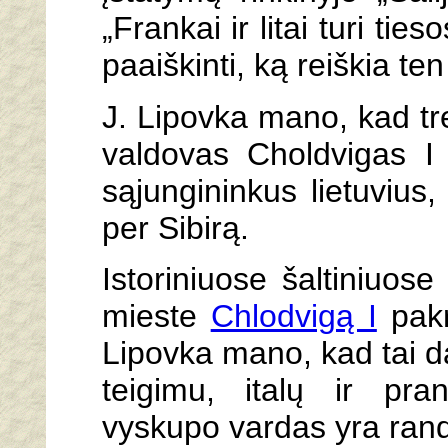
„Frankai ir litai turi ties
paaiškinti, ką reiškia ten 
J. Lipovka mano, kad tre
valdovas Choldvigas I 
sąjungininkus lietuvius,
per Sibirą.
Istoriniuose šaltiniuo
mieste
Chlodvigą I
pakr
Lipovka mano, kad tai da
teigimu, italų ir pr
vyskupo vardas yra randa