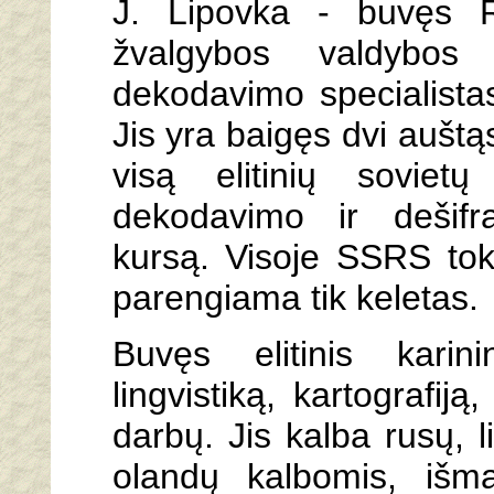
J. Lipovka - buvęs Ru
žvalgybos valdybos 
dekodavimo specialistas
Jis yra baigęs dvi auštą
visą elitinių soviet
dekodavimo ir dešifr
kursą. Visoje SSRS tok
parengiama tik keletas.
Buvęs elitinis karini
lingvistiką, kartografij
darbų. Jis kalba rusų, li
olandų kalbomis, išm