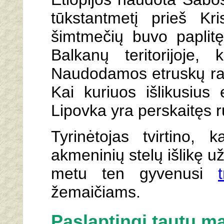
tūkstantmetį prieš Kr
šimtmečių buvo paplitęs
Balkanų teritorijoje,
Naudodamos etruskų rai
Kai kuriuos išlikusius 
Lipovka yra perskaitęs 
Tyrinėtojas tvirtino,
akmeninių stelų išlikę už
metu ten gyvenusi
žemaičiams.
Paslaptingi tautų ma