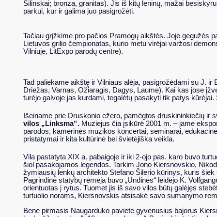
Šilinskai; bronza, granitas). Jis iš kitų leninų, mažai besisky
parkui, kur ir galima juo pasigrožėti.
Tačiau grįžkime pro pačios Pramogų aikštės. Joje gegužės pas
Lietuvos grilio čempionatas, kurio metu virėjai varžosi dem
Vilniuje, LitExpo parodų centre).
Tad paliekame aikštę ir Vilniaus alėja, pasigrožėdami su J. i
Driežas, Varnas, Ožiaragis, Dagys, Laumė). Kai kas jose įžvel
turėjo galvoje jas kurdami, tegalėtų pasakyti tik patys kūrėja
Išeiname prie Druskonio ežero, pamėgtos druskininkiečių ir s
vilos „Linksma“.
Muziejus čia įsikūrė 2001 m. – jame eksponuo
parodos, kamerinės muzikos koncertai, seminarai, edukacinės
pristatymai ir kita kultūrinė bei švietėjiška veikla.
Vila pastatyta XIX a. pabaigoje ir iki 2-ojo pas. karo buvo tu
šiol pasakojamos legendos. Tarkim Jono Kiersnovskio, Nikode
žymiausių lenkų architekto Stefano Šilerio kūrinys, kuris šiek
Pagrindinė statybų rėmėja buvo „Undinės“ leidėjo K. Volfgan
orientuotas į rytus. Tuomet jis iš savo vilos būtų galėjęs ste
turtuolio norams, Kiersnovskis atsisakė savo sumanymo remt
Bene pirmasis Naugarduko paviete gyvenusius bajorus Kiersno