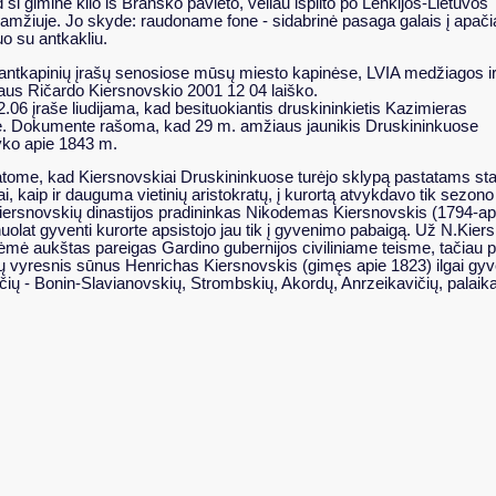
ši giminė kilo iš Bransko pavieto, vėliau išplito po Lenkijos-Lietuvos
1 amžiuje. Jo skyde: raudoname fone - sidabrinė pasaga galais į apači
uo su antkakliu.
 antkapinių įrašų senosiose mūsų miesto kapinėse, LVIA medžiagos i
aus Ričardo Kiersnovskio 2001 12 04 laiško.
06 įraše liudijama, kad besituokiantis druskininkietis Kazimieras
e. Dokumente rašoma, kad 29 m. amžiaus jaunikis Druskininkuose
vyko apie 1843 m.
ome, kad Kiersnovskiai Druskininkuose turėjo sklypą pastatams stat
 kaip ir dauguma vietinių aristokratų, į kurortą atvykdavo tik sezono
Kiersnovskių dinastijos pradininkas Nikodemas Kiersnovskis (1794-ap
olat gyventi kurorte apsistojo jau tik į gyvenimo pabaigą. Už N.Kiers
mė aukštas pareigas Gardino gubernijos civiliniame teisme, tačiau p
ų vyresnis sūnus Henrichas Kiersnovskis (gimęs apie 1823) ilgai gy
nkiečių - Bonin-Slavianovskių, Strombskių, Akordų, Anrzeikavičių, palaik