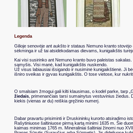
Legenda
Gilioje senovėje ant aukšto ir stataus Nemuno kranto stovėjo 
sėkminga ir už tai atsidėkodamas dievams, kunigaikštis turėj
Kai visi susirinko ant Nemuno kranto buvo paleistas sakalas. K
sąmyšis. Visi manė, kad kunigaikštis nuskendo.
Už visus labiausiai išsigando ir nusiminė kunigaikštienė. Ji
išniro sveikas ir gyvas kunigaikštis. O tose vietose, kur nukrit
O smalsiam žmogui gali kilti klausimas, o kodėl parke, tarp „G
žiedais
, primenančiais tarsi sumainytus vestuvinius žiedus. De
kiekis (vienas ar du) reiškia gręžinio numerį.
Dabar pravartu prisiminti ir Druskininkų kurorto atsiradimo isto
Rašytiniuose šaltiniuose pirmą kartą minimi 1635 m. Šie duom
kaimas minimas 1765 m. Mineraliniai šaltiniai žinomi nuo XVI
Pranas Sūrutis (Suraučius arba Sūrmetis). Jis dideliuose kubil