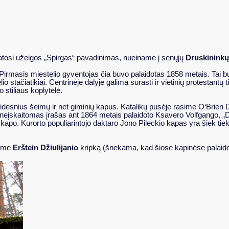
atosi užeigos „Spirgas“ pavadinimas, nueiname į senųjų
Druskininkų
Pirmasis miestelio gyventojas čia buvo palaidotas 1858 metais. Tai b
io stačiatikiai. Centrinėje dalyje galima surasti ir vietinių protestant
o stiliaus koplytėlė.
ngę didesnius šeimų ir net giminių kapus. Katalikų pusėje rasime O‘Brie
ik neįskaitomas įrašas ant 1864 metais palaidoto Ksavero Volfgango, „D
 kapo. Kurorto populiarintojo daktaro Jono Pileckio kapas yra šiek tiek 
dame
Erštein Džiulijanio
kripką (šnekama, kad šiose kapinėse palaido