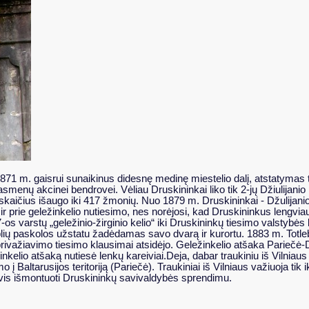
 1871 m. gaisrui sunaikinus didesnę medinę miestelio dalį, atstatym
enų akcinei bendrovei. Vėliau Druskininkai liko tik 2-jų Džiulijanio ir
 skaičius išaugo iki 417 žmonių. Nuo 1879 m. Druskininkai - Džulijanio
 ir prie geležinkelio nutiesimo, nes norėjosi, kad Druskininkus lengviau 
-os varstų „geležinio-žirginio kelio“ iki Druskininkų tiesimo valstybės
 rublių paskolos užstatu žadėdamas savo dvarą ir kurortu. 1883 m. Tot
rivažiavimo tiesimo klausimai atsidėjo. Geležinkelio atšaka Pariečė-D
inkelio atšaką nutiesė lenkų kareiviai.Deja, dabar traukiniu iš Vilniau
altarusijos teritoriją (Pariečė). Traukiniai iš Vilniaus važiuoja tik i
 išvis išmontuoti Druskininkų savivaldybės sprendimu.