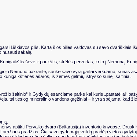
garsi Liškiavos pilis. Kartą šios pilies valdovas su savo dvariškiais
o nušauti sakalą.
unigaikštis šovė ir paukštis, strėlės pervertas, krito į Nemuną. Kunig
 bėgiojo Nemuno pakrante, šaukė savo vyrą gailiai verkdama, sūrias a
o kunigaikštienės ašaros, iš žemės gelmių ištryško sūrieji šaltiniai.
rožio šaltinio“ ir Gydyklų esančiame parke kai kurie „pastatėliai“ paž
ja, tai tiesiog mineralinio vandens gręžiniai – ir yra spėjama, kad ži
riją.
enys aptikti Pervalko dvaro (Baltarusija) inventorių knygose. Druski
II amžiaus pradžios. Čia savo gydomąją veiklą pradėjo vietos gydyto
uose šildydavo sūrių šaltinių vandenį; tada, išpilstęs į mažus buteliu