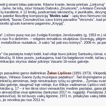
iti jį einant toliau pakrante. Kitame krante, tiesiai priešais „Linksmą“ 
. Jame, be kitų, stovi Vytauto Dabruko „Druskonis“, o Antano Česnul
ų karalienė, ir 12 brolių, juodvarniais lakstančių, ir jaunikaitis, devyng
s pateikė filosofinę kompoziciją "
Meilės sala
" - upių tėvo Nemuno rū
vainikėlį. Tauras Česnulevičius savo kūrinį pavadino "Versmės", kad p
erskelto ąžuolo kamieno pagamino „Knygą“.
a“. Į ežero pusę nuo jos žvelgia Ksenijos Jeroševaitės (g. 1953 m.) sk
nuo 9-o dešimtm. – religinės tematikos skulptūras (šventųjų, piligrim
ir metafiziškos nuotaikos. Ji sako “aš pati esu kūrinys”. 2006 m. jai p
.
“ čia pastatyta matyt todėl, kad viloje buvo įsikūrę Santuokų rūmai, 
abiručių. Iš kitos pusės, juokaujama, kad čia baigdavosi meilė, tačia
trikacijos skyrius dabar įsikūręs Vasario 16-osios gatvėje.
Žakas Lipšicas
s pasaulinio garso dailininkas
(1891-1973). Vikipedij
jus, Vilniaus Gaono žydų muziejaus padalinys“. Tad išsirengiame jo ie
ninkiečių atminimas, beje nenutraukęs ryšių su gimtine... Žymiau sva
ūbo gatvėje, daugmaž toje vietoje, kur išlikęs vadinamas Lipšico viešb
okūbo g. 17 – ir ten tikrai stovi vienaukštis medinis pastatas, gana 
u akivaizdžiai visai apleistas (lankytasi 2017 m. rugpjūtį). Pastatytas
rkevičiui). Iki tol buvęs vaikų ligonine, 1971 m. pritaikytas vaikų bib
, jis neveikia jau nuo 2011 m.