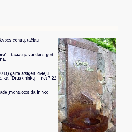
ekybos centrų, tačiau
nio
” – tačiau jo vandens gerti
ina.
Lt) galite atsigerti dviejų
, kai “Druskininkų” – net 7,22
ade įmontuotos dailininko