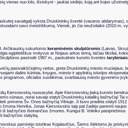
rusių vienas nuo kito, išsiskyrė - jaukiai sėdėjo, koją ant kojos užsim
kutinį savaitgalį vyksta Druskininkų šventė (vasaros atidarymas), o 
onstruodami savo meistriškumą. Vienok, jis čia neužsilaikė (2010 m.
r B. Arčikauskų sukurtomis
keraminėmis skulptūromis
(Laivas, Skru
gia egiptietiškus motyvus ar Nojaus arkos temą, tačiau tiksliai, koki
i. Skulptūros pasirodė 1987 m., paskutinės kurorto šventės
tarybiniais
večių pasivaikščiojimų vietos, greta Druskininkų miesto muziejaus, 
jami dailės kūriniai, knygos, miesto ir apylinkių istorijos eksponata
 programos, oficialūs susitikimai, svarbiausių miesto gyvenimo įvyk
rtuolių Kiersnovskių nuosavybė. Apie Kiersnovskių įtaką kurorto bendru
mo sūnaus, norai savaip statyti Druskininkų katalikų bažnyčią! Tai 
 tiek primena Šv. Onos bažnyčią Vilniuje. Ji buvo pradėta statyti 1912
go žmona Henrika. Jonas Kiersnovskis taip pat žadėjo paremti naujos
bėti iš bažnyčios išeinančius žmones.
Kunigui B. Voleiko pasipriešinus
i bažnyčios statybą.
vskius paminėjo istorikas Kojalavičius. Šiems šlėktoms jis priskyr