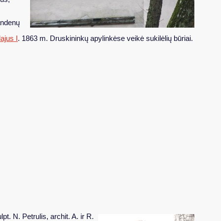
vandenų
ajus I
. 1863 m. Druskininkų apylinkėse veikė sukilėlių būriai.
. N. Petrulis, archit. A. ir R.