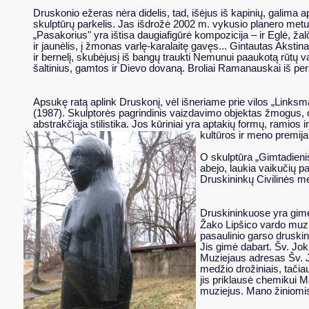
Druskonio ežeras nėra didelis, tad, išėjus iš kapinių, galima ape
skulptūrų parkelis. Jas išdrožė 2002 m. vykusio planero metu
„Pasakorius" yra ištisa daugiafigūrė kompozicija – ir Eglė, žalči
ir jaunėlis, į žmonas varlę-karalaitę gavęs... Gintautas Akstina
ir bernelį, skubėjusį iš bangų traukti Nemunui paaukotą rūtų 
šaltinius, gamtos ir Dievo dovaną. Broliai Ramanauskai iš p
Apsukę ratą aplink Druskonį, vėl išneriame prie vilos „Linksm
(1987). Skulptorės pagrindinis vaizdavimo objektas žmogus, o 
abstrakčiąja stilistika. Jos kūriniai yra aptakių formų, ramios 
kultūros ir meno premija
O skulptūra „Gimtadienis
abejo, laukia vaikučių p
Druskininkų Civilinės me
Druskininkuose yra gimę
Žako Lipšico vardo muzie
pasaulinio garso druski
Jis gimė dabart. Šv. Jok
Muziejaus adresas Šv. J
medžio drožiniais, tačia
jis priklausė chemikui Ma
muziejus. Mano žiniomis