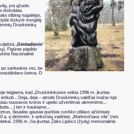
vilą, yra ąžuolo
io išskobtas
alvį slibiną nugalėjęs,
stybė išskyrė mergelę
rimintų Druskininkų
ulptūra „
Gimtadienis
“
ų). Figūras papildo
askirta Nacionalinė
o po santuokos visi, be
u prasidėdavo šeima. O
oje teigiama, kad „Druskininkuose veikia 1996 m. įkurtas
škoti... Deja, deja – atrodo Druskininkų valdžiai mažai rūpi
rbiau nuosavos tvoros ir upelio užvertimas akmenimis...
utis... Į ten ir traukiame…
įdomus, fasadas gausiai puoštas
rusiško stiliaus
ažūriniais
 20 a. ę dešimtm. ir anksčiau vadintas „Markevičiaus vila” (nes
liotekai. 1996 m. čia įkurtas Žako Lipšico (žydų) memorialinis