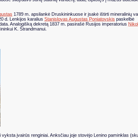
gustas
1789 m. apsilankė Druskininkuose ir įsakė ištirti mineralinių 
0 d. Lenkijos karalius
Stanislovas Augustas Poniatovskis
paskelbė
 data. Analogišką dekretą 1837 m. pasirašė Rusijos imperatorius
Nikol
ininkui K. Štrandmanui.
yksta įvairūs renginiai. Anksčiau joje stovėjo Lenino paminklas (skulpt