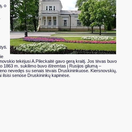
ą, o
r
yti.
ie
novskio tekėjusi A.Pileckaitė gavo gerą kraitį. Jos tėvas buvo
o 1863 m. sukilimo buvo ištremtas į Rusijos gilumą –
veno nevedęs su senais tėvais Druskininkuose. Kiersnovskių,
ai ilsisi senose Druskininkų kapinėse.