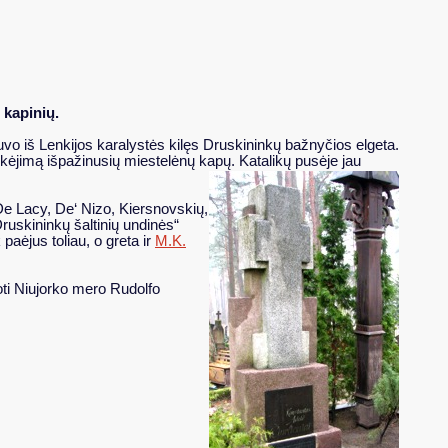
 kapinių.
uvo iš Lenkijos karalystės kilęs Druskininkų bažnyčios elgeta.
ų tikėjimą išpažinusių miestelėnų kapų. Katalikų pusėje jau
n De Lacy, De‘ Nizo, Kiersnovskių,
ruskininkų šaltinių undinės“
paėjus toliau, o greta ir
M.K.
ti Niujorko mero Rudolfo