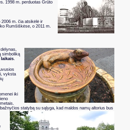
etęs. 1998 m. perduotas Grūto
2006 m. čia atsikėlė ir
 vyko Rumšiškėse, o 2011 m.
zdėlynas,
ą simboliką
 laikais
.
buvusios
i, vyksta
ių
omenei iki
vieno
 metais.
 bažnyčios statybą su sąlyga, kad maldos namų altorius bus
ė