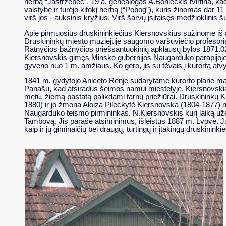
herbą “Jastrzebec”. 19 a. genealogas A.Bonieckis tvirtina, kad 
valstybę ir turėjo kitokį herbą (“Pobog”), kuris žinomas dar 1
virš jos - auksinis kryžius. Virš šarvų įsitaisęs medžioklinis š
Apie pirmuosius druskininkiečius Kiersnovskius sužinome iš
Druskininkų miesto muziejuje saugomo varšuviečio profesori
Ratnyčios bažnyčios priešsantuokinių apklausų bylos 1871.02.
Kiersnovskis gimęs Minsko gubernijos Naugarduko parapijoj
gyveno nuo 1 m. amžiaus. Ko gero, jis su tėvais į kurortą at
1841 m. gydytojo Aniceto Renje sudarytame kurorto plane mat
Panašu, kad atsiradus šeimos namui miestelyje, Kiersnovskiai,
metu, žiemą pastatą palikdami tarnų priežiūrai. Druskininkų 
1880) ir jo žmona Aloiza Pileckytė Kiersnovska (1804-1877) nu
Naugarduko teismo pirmininkas. N.Kiersnovskis kurį laiką užė
Tambovą. Jis parašė atsiminimus, išleistus 1887 m. Lvove. J
kaip ir jų giminaičių bei draugų, turtingų ir įtakingų druskini