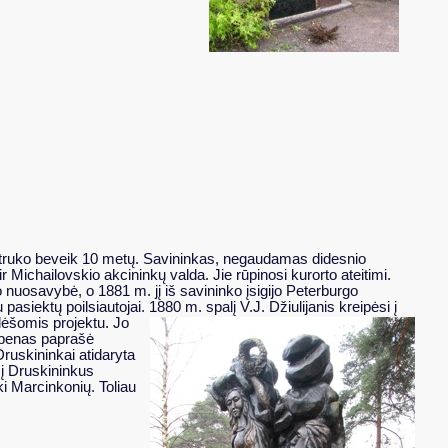
as truko beveik 10 metų. Savininkas, negaudamas didesnio
 Michailovskio akcininkų valda. Jie rūpinosi kurorto ateitimi.
 nuosavybė, o 1881 m. jį iš savininko įsigijo Peterburgo
pasiektų poilsiautojai. 1880 m. spalį V.J. Džiulijanis kreipėsi į
 lėšomis projektu. Jo
lebenas paprašė
ruskininkai atidaryta
s į Druskininkus
ki Marcinkonių. Toliau