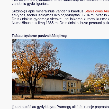
vandeniu gydė ligonius.
Sužinojęs apie mineralinius vandenis karalius
Stanislovas Au
savybes, tačiau įsakymas liko neįvykdytas. 1794 m. birželio 2
Druskininkus gydomąja vietove – tai laikoma kurorto įkūrimo
Numalšinus sukilimą 1865 m. Druskininkai buvo perduoti pulk
Tačiau tęsiame pasivaikščiojimą:
Iškart aukščiau gydyklų yra Pramogų aikštė, kurioje paprastai v