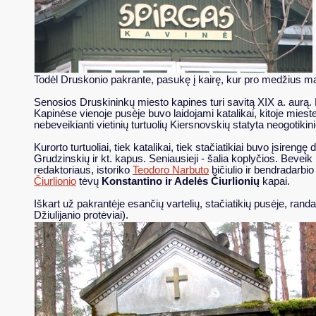
Todėl Druskonio pakrante, pasukę į kairę, kur pro medžius m
Senosios Druskininkų miesto kapines turi savitą XIX a. aurą. 
Kapinėse vienoje pusėje buvo laidojami katalikai, kitoje miestel
nebeveikianti vietinių turtuolių Kiersnovskių statyta neogotikini
Kurorto turtuoliai, tiek katalikai, tiek stačiatikiai buvo įsire
Grudzinskių ir kt. kapus. Seniausieji - šalia koplyčios. Beve
redaktoriaus, istoriko
Teodoro Narbuto
bičiulio ir bendradarbio
Čiurlionio
tėvų
Konstantino ir Adelės Čiurlionių
kapai.
Iškart už pakrantėje esančių vartelių, stačiatikių pusėje, ran
Džiulijanio protėviai).