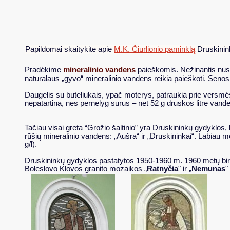
Papildomai skaitykite apie
M.K. Čiurlionio paminklą
Druskini
mineralinio vandens
Pradėkime
paieškomis. Nežinantis nust
natūralaus „gyvo“ mineralinio vandens reikia paieškoti. Senos
Daugelis su buteliukais, ypač moterys, patraukia prie versmės
nepatartina, nes pernelyg sūrus – net 52 g druskos litre vandens
Tačiau visai greta “Grožio šaltinio” yra Druskininkų gydyklos, 
rūšių mineralinio vandens: „Aušra“ ir „Druskininkai“. Labiau m
g/l).
Druskininkų gydyklos pastatytos 1950-1960 m. 1960 metų birže
Boleslovo Klovos granito mozaikos „
Ratnyčia
" ir „
Nemunas
"