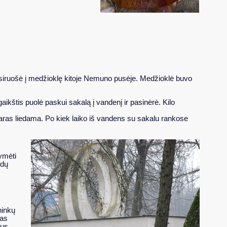
 išsiruošė į medžioklę kitoje Nemuno pusėje. Medžioklė buvo
aikštis puolė paskui sakalą į vandenį ir pasinėrė. Kilo
šaras liedama. Po kiek laiko iš vandens su sakalu rankose
ymėti
edų
ninkų
jas
kus,