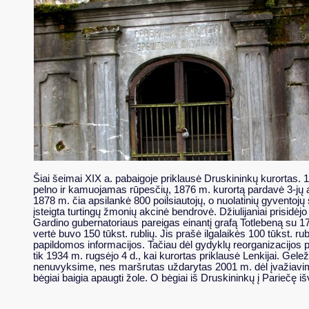
Šiai šeimai XIX a. pabaigoje priklausė Druskininkų kurortas.
pelno ir kamuojamas rūpesčių, 1876 m. kurortą pardavė 3-jų asm
1878 m. čia apsilankė 800 poilsiautojų, o nuolatinių gyventojų
įsteigta turtingų žmonių akcinė bendrovė. Džiulijaniai prisidėjo
Gardino gubernatoriaus pareigas einantį grafą Totlebeną
su 17
vertė buvo 150 tūkst. rublių. Jis prašė ilgalaikės 100 tūkst.
papildomos informacijos. Tačiau dėl gydyklų reorganizacijos p
tik 1934 m. rugsėjo 4 d., kai kurortas priklausė Lenkijai. Gelež
nenuvyksime, nes maršrutas uždarytas 2001 m. dėl įvažiavimo į B
bėgiai baigia apaugti žole. O bėgiai iš Druskininkų į Pariečę