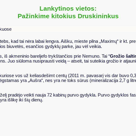
Lankytinos vietos:
Pažinkime kitokius Druskininkus
nkuose
ebs, kad tai nėra labai lengva. Aišku, mieste
pilna „Maximų“ ir kt. pr
ios biuvetės, esančios gydyklų parke, jau vėl veikia.
, iš akmeninio bareljefo trykštančios prie Nemuno. Tai “
Grožio šalti
. Juo siūloma nusiprausti veidą – atseit, tai suteikia grožio ir atjaun
kuriose vos už keliasdešimt centų (2011 m. pavasarį vis dar buvo 0,30 
ėgstamas yra „Aušra“, nes yra ne toks sūrus (mineralizacija 2,7 g litre
lį pradėjo veikti nauja 72 kabinų purvo gydykla. Purvo gydyklos fas
 yra išlikę iki šių dienų.