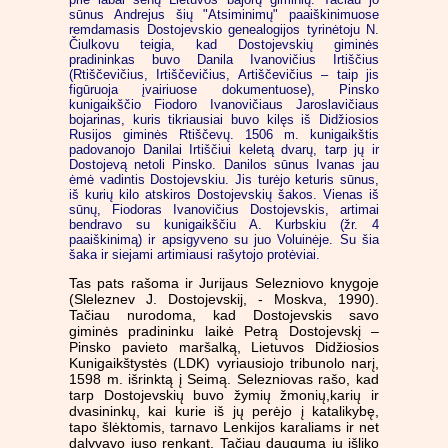
sūnus Andrejus šių "Atsiminimų" paaiškinimuose
remdamasis Dostojevskio genealogijos tyrinėtoju N.
Čiulkovu teigia, kad Dostojevskių giminės
pradininkas buvo Danila Ivanovičius Irtiščius
(Rtiščevičius, Irtiščevičius, Artiščevičius – taip jis
figūruoja įvairiuose dokumentuose), Pinsko
kunigaikščio Fiodoro Ivanovičiaus Jaroslavičiaus
bojarinas, kuris tikriausiai buvo kilęs iš Didžiosios
Rusijos giminės Rtiščevų. 1506 m. kunigaikštis
padovanojo Danilai Irtiščiui keletą dvarų, tarp jų ir
Dostojevą netoli Pinsko. Danilos sūnus Ivanas jau
ėmė vadintis Dostojevskiu. Jis turėjo keturis sūnus,
iš kurių kilo atskiros Dostojevskių šakos. Vienas iš
sūnų, Fiodoras Ivanovičius Dostojevskis, artimai
bendravo su kunigaikščiu A. Kurbskiu (žr. 4
paaiškinimą) ir apsigyveno su juo Voluinėje. Su šia
šaka ir siejami artimiausi rašytojo protėviai.
Tas pats rašoma ir Jurijaus Selezniovo knygoje
(Sleleznev J. Dostojevskij, - Moskva, 1990).
Tačiau nurodoma, kad Dostojevskis savo
giminės pradininku laikė Petrą Dostojevskį –
Pinsko pavieto maršalką, Lietuvos Didžiosios
Kunigaikštystės (LDK) vyriausiojo tribunolo narį,
1598 m. išrinktą į Seimą. Selezniovas rašo, kad
tarp Dostojevskių buvo žymių žmonių,karių ir
dvasininkų, kai kurie iš jų perėjo į katalikybę,
tapo šlėktomis, tarnavo Lenkijos karaliams ir net
dalyvavo juso renkant. Tačiau dauguma jų išliko