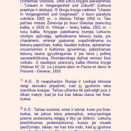
(Vilhelmas Storosta, 1868-1953) knygos pavadinimas
- "Litauen in Vergangenheit und Zukunft" (Lietuva
praeityje ir ateityje). Iš tikrųjų knyga vadinasi "Litauen
in Vergangenheit und Gegenwart", ir buvo parašyta
vokiškai 1902 m., o išleista Tilžėje 1916 m. Tais
pačiais metais Ženevoje jis buvo išleistas prancūzų
kalba, o 1919 m. Vilniuje – lenkų kalba, 1921 m. –
rusų kalba. Knygoje pateikiama trumpa Lietuvos
istorijos apžvalga, apibūdinama lietuvių tauta, jos
charakteris, etniniai ypatumai, supažindinama su
lietuvių papročiais, kalba, liaudies kultūra, aptariamas
visuomeninis ir kultūrinis gyvenimas, pabrėžiamas
lietuvių tautos gyvybingumas ir jos teisė į politinį
savarankiškumą. Dostojevskaja dažnai remiasi šiuo
veikalu. Ji naudojosi prancūzų kalba išleista knyga
Vidūnas W.-St. La Lituanie dans le Passe et dams le
Present.- Geneve, 1916
.
7)
A.D.: Iš neapykantos Rusijai ir Lenkijai lietuviai
netgi atsisako pripažinti, kad jų gyslomis teka
slaviškas kraujas. Tačiau užtenka tik pažvelgti juos ir
iškart matyti, kad jie kur kas labiau slavai nei finai-
tiurkai.
8)
A.D.: Tačiau suomiai, estai ir latviai, kurie yra finai-
tiurkai, be jokios kitos priemaišos, entuziastingai
priėmė protestantų religiją ir liko jai ištikimi. Lietuvių
priešiškumas protestantizmui, kuriuo jie visada
pasižymėjo, labiau nei kas kita rodo, kad jų gyslose