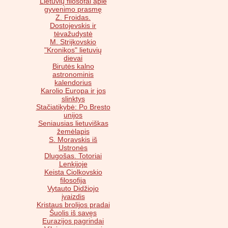
Lietuvių filosofai apie
gyvenimo prasmę
Z. Froidas.
Dostojevskis ir
tėvažudystė
M. Strijkovskio
"Kronikos" lietuvių
dievai
Birutės kalno
astronominis
kalendorius
Karolio Europa ir jos
slinktys
Stačiatikybė: Po Bresto
unijos
Seniausias lietuviškas
žemėlapis
S. Moravskis iš
Ustronės
Dlugošas. Totoriai
Lenkijoje
Keista Ciolkovskio
filosofija
Vytauto Didžiojo
įvaizdis
Kristaus brolijos pradai
Šuolis iš savęs
Eurazijos pagrindai