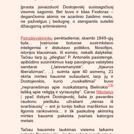
Įprasta įsivaizduoti Dostojevskį susisagsčiusį
visomis sagomis. Bet buvo ir kitas Fiodoras –
degančiomis akimis ne azartinio žaidimo metu,
ne pažvelgus į bedugnę, o stengiantis suteikti
džiaugsmą artimiesiems.
Petraševskininkų
penktadieniai, skambi 1849-ųjų
byla... Įvairiuose butuose susirinkdavo
inteligentai ir diskutavo politikos, filosofijos,
istorijos klausimais. Iš esmės, nekalti dalykėliai.
Tačiau tarp jų „įdiegtas“ P. Antonelis pasistengė,
apibūdino susirinkimus kaip pavojingus valstybės
sandarai („laisvamanystė“, „bjaurus
liberalizmas“, ...). suimta apie 40 asmenų, 21
skirta mirties bausmė sušaudant, tarp jų ir
Dostojevskis, kurio „nusikaltimai“ buvo
13)
„nepranešimas apie nusikalstamą Bielinskio
laišką apie religiją ir vyriausybę“. Caras
Nikolajus
I
ypač išskyrė Dostojevskį, šalia jo pavardės
raudonu pieštuku užrašant „vienas iš
svarbiausių“ – ant jo turėjo baltus marškinius su
ilgomis rankovėmis... ir tik paskutinę akimirką
mirties bausmė pakeista įvairiais katorgos
metais.
Tačiau bausmės laukimas visiems laikams