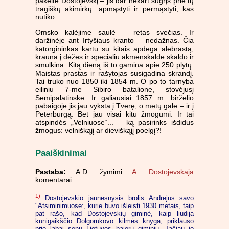
pakeitė Dostojevskį – jis dar nekart sugrįš prie tų
tragiškų akimirkų: apmąstyti ir permąstyti, kas
nutiko.
Omsko kalėjime saulė – retas svečias. Ir
daržinėje ant Irtyšiaus kranto – nedažnas. Čia
katorgininkas kartu su kitais apdega alebrastą,
krauna į dėžes ir specialiu akmenskalde skaldo ir
smulkina. Kitą dieną iš to gamina apie 250 plytų.
Maistas prastas ir rašytojas susigadina skrandį.
Tai truko nuo 1850 iki 1854 m. O po to tarnyba
eiliniu 7-me Sibiro batalione, stovėjusį
Semipalatinske. Ir galiausiai 1857 m. birželio
pabaigoje jis jau vyksta į Tverę, o metų gale – ir į
Peterburgą. Bet jau visai kitu žmogumi. Ir tai
atspindės „Velniuose“... – ką pasirinks išdidus
žmogus: velniškąjį ar dieviškąjį poelgį?!
Paaiškinimai
Pastaba:
A.D. žymimi
A. Dostojevskaja
komentarai
1)
Dostojevskio jaunesnysis brolis Andrejus savo
"Atsiminimuose:, kurie buvo išleisti 1930 metais, taip
pat rašo, kad Dostojevskių giminė, kaip liudija
kunigaikščio Dolgorukovo kilmės knyga, priklauso
prie labai senų Lietuvos bajorų giminių. Tačiau jo