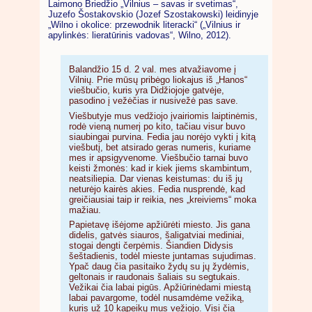
Laimono Briedžio „Vilnius – savas ir svetimas“,
Juzefo Šostakovskio (Jozef Szostakowski) leidinyje
„Wilno i okolice: przewodnik literacki“ („Vilnius ir
apylinkės: lieratūrinis vadovas“, Wilno, 2012).
Balandžio 15 d. 2 val. mes atvažiavome į
Vilnių. Prie mūsų pribėgo liokajus iš „Hanos“
viešbučio, kuris yra Didžiojoje gatvėje,
pasodino į vežėčias ir nusivežė pas save.
Viešbutyje mus vedžiojo įvairiomis laiptinėmis,
rodė vieną numerį po kito, tačiau visur buvo
siaubingai purvina. Fedia jau norėjo vykti į kitą
viešbutį, bet atsirado geras numeris, kuriame
mes ir apsigyvenome. Viešbučio tarnai buvo
keisti žmonės: kad ir kiek jiems skambintum,
neatsiliepia. Dar vienas keistumas: du iš jų
neturėjo kairės akies. Fedia nusprendė, kad
greičiausiai taip ir reikia, nes „kreiviems“ moka
mažiau.
Papietavę išėjome apžiūrėti miesto. Jis gana
didelis, gatvės siauros, šaligatviai mediniai,
stogai dengti čerpėmis. Šiandien Didysis
šeštadienis, todėl mieste juntamas sujudimas.
Ypač daug čia pasitaiko žydų su jų žydėmis,
geltonais ir raudonais šaliais su segtukais.
Vežikai čia labai pigūs. Apžiūrinėdami miestą
labai pavargome, todėl nusamdėme vežiką,
kuris už 10 kapeikų mus vežiojo. Visi čia