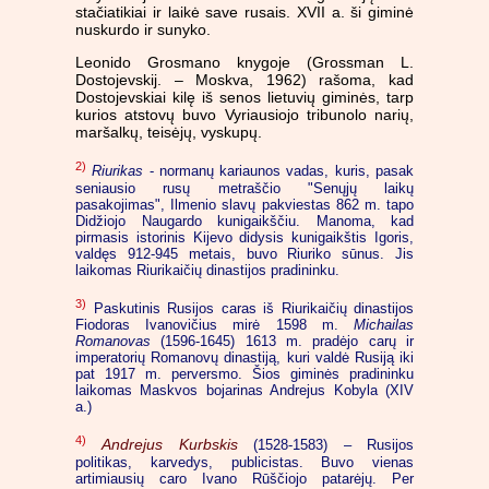
stačiatikiai ir laikė save rusais. XVII a. ši giminė
nuskurdo ir sunyko.
Leonido Grosmano knygoje (Grossman L.
Dostojevskij. – Moskva, 1962) rašoma, kad
Dostojevskiai kilę iš senos lietuvių giminės, tarp
kurios atstovų buvo Vyriausiojo tribunolo narių,
maršalkų, teisėjų, vyskupų.
2)
Riurikas
- normanų kariaunos vadas, kuris, pasak
seniausio rusų metraščio "Senųjų laikų
pasakojimas", Ilmenio slavų pakviestas 862 m. tapo
Didžiojo Naugardo kunigaikščiu. Manoma, kad
pirmasis istorinis Kijevo didysis kunigaikštis Igoris,
valdęs 912-945 metais, buvo Riuriko sūnus. Jis
laikomas Riurikaičių dinastijos pradininku.
3)
Paskutinis Rusijos caras iš Riurikaičių dinastijos
Fiodoras Ivanovičius mirė 1598 m.
Michailas
Romanovas
(1596-1645) 1613 m. pradėjo carų ir
imperatorių Romanovų dinastiją, kuri valdė Rusiją iki
pat 1917 m. perversmo. Šios giminės pradininku
laikomas Maskvos bojarinas Andrejus Kobyla (XIV
a.)
4)
Andrejus Kurbskis
(1528-1583) – Rusijos
politikas, karvedys, publicistas. Buvo vienas
artimiausių caro Ivano Rūščiojo patarėjų. Per