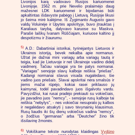
Livonijos karą vadovavo Rusijos kariuomenei
Livonijoje. 1562 m. prie Nevelio pralaimėjo daug
mažesnei LDK kariuomenei ir bijodamas būti
apkaltintas išdavyste pabėgo į Lietuvą. Rusijoje likusi
jo šeima mirė kalėjime. Iš Žygimanto Augusto gavo
valdų Voluinėje ir Upytės apskrityje, buvo įtrauktas į
Karaliaus tarybą, dalyvavo karuose su Maskva.
Parašė laiškų Ivanam Rūščiajam, kuriuose kaltino jį
despotizmu ir žiaurumu.
5)
A.D.: Dabartiniai istorikai, tyrinėjantys Lietuvos ir
Ukrainos istoriją, bevek nekalba apie normanus.
Užtat jie dažnai mini variagų arba variagų tautą ir
teigia, kad jie Lietuvoje ir net Ukrainoje vaidino didelį
vaidmenį. Tačiau variagai yra tie patys normanai.
"Variagas" senojoje slavų kalboje reiškia "priešas".
Kadangi normanai slavus visada nugalėdavo, šie
vadino juos priešais. Slavai apskritai nėra smalsūs ir
jiems mažai rūpėjo, kokiai rasei priklauso jų
kaimynai, todėl pavadindavo juos išgalvotu vardu.
Pavyzdžiui, kai rusai pradėjo prekiauti su vokiečiais,
jie pavadino juos "nemcy", - senojoje rusų kalboje tai
reiškia "nebylys", - nes vokiečiai nesuprato jų kalbos
ir negalėdavo atsakyti į savo tėvynainių klausimus.
Rusų liaudis iki šių dienų vokiečius vadina "nemcy",
o žodžius "germanas" arba "Deutcher" žino tik
išsilavinę žmonės.
6)
Vokiškame tekste nurodytas klaidingas
Vydūno