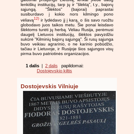
lenkiškų institucijų, tarp jų ir "šlėktą", t.y., bajorų
sąjungą. "Šlėktos" (bajorai) paprastai
susiburdavo į kokio nors kilmingo pono
12)
vėliavą
ir lydėdavo jį į karą, o šis savo ruožtu
globodavo juos taikos metu. Šie ponai leisdavo
šlėktoms turėti jų herbą. Vėliau Rusija, perėmusi
daugelį Lietuvos institucijų, šlėktos pavyzdžiu
sukūrė "Kilminių bajorų sąjungą". Ši rusų sąjunga
buvo veikiau agrarinio, o ne karinio pobūdžio,
tačiau ir Lietuvoje, ir Rusijoje šios sąjungos visų
pirma buvo patriotinės organizacijos.
1 dalis
|
2 dalis
papildomai:
Dostojevskio kiltis
Dostojevskis Vilniuje