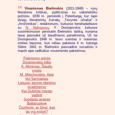
13)
Visarionas Bielinskis
(1811-1848) – rusų
literatūros kritikas, publicistas su vakarietišku
požiūriu. 1839 m. persikėlė į Peterburgą, kur tapo
dviejų literatūrinių žurnalų, „Tėvynės užrašai“ ir
„Amžininkas“, redaktoriumi, kuriuose bendradarbiavo
su
N. Nekrasovu
. F. Dostojevskis keliuose
susirinkimuose perskaitė Bielinskio laišką, kuriama
tasai pasisakė už baudžiavos panaikinimą. Už tai
Dostojevskis 1849 m. buvo suimtas ir nuteistas
mirties bausme, kuri vėliau pakeista 4 m. katorga
Sibire. 1841 m. Bielinskis pasivadino
socialistu
ir
mąstė apie radikalius visuomenės pakeitimus.
Palemono sūnūs
Dostojevskio kiltis
K. Almenas. Šiaulių
mūšis
M. Miechovskis. Apie
dvi Sarmatijas
Lietuvių senojo tikėjimo
pradmenys
Kai Dubičiai miestu
vadinti
Juodasis arapas
Baltarusijoje
Čiurlionis: ar žinai, kas
tai yra erdvė?