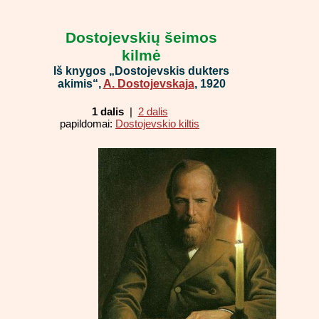
Dostojevskių šeimos
kilmė
Iš knygos „Dostojevskis dukters
akimis“,
A. Dostojevskaja
, 1920
1 dalis
|
2 dalis
papildomai:
Dostojevskio kiltis