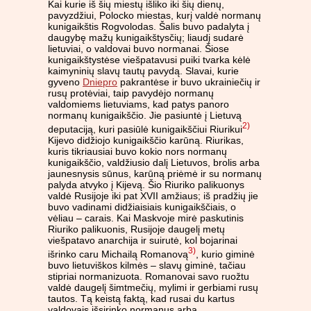
Kai kurie iš šių miestų išliko iki šių dienų,
pavyzdžiui, Polocko miestas, kurį valdė normanų
kunigaikštis Rogvolodas. Šalis buvo padalyta į
daugybę mažų kunigaikštysčių; liaudį sudarė
lietuviai, o valdovai buvo normanai. Šiose
kunigaikštystėse viešpatavusi puiki tvarka kėlė
kaimyninių slavų tautų pavydą. Slavai, kurie
gyveno
Dniepro
pakrantėse ir buvo ukrainiečių ir
rusų protėviai, taip pavydėjo normanų
valdomiems lietuviams, kad patys panoro
normanų kunigaikščio. Jie pasiuntė į Lietuvą
2)
deputaciją, kuri pasiūlė kunigaikščiui Riurikui
Kijevo didžiojo kunigaikščio karūną. Riurikas,
kuris tikriausiai buvo kokio nors normanų
kunigaikščio, valdžiusio dalį Lietuvos, brolis arba
jaunesnysis sūnus, karūną priėmė ir su normanų
palyda atvyko į Kijevą. Šio Riuriko palikuonys
valdė Rusijoje iki pat XVII amžiaus; iš pradžių jie
buvo vadinami didžiaisiais kunigaikščiais, o
vėliau – carais. Kai Maskvoje mirė paskutinis
Riuriko palikuonis, Rusijoje daugelį metų
viešpatavo anarchija ir suirutė, kol bojarinai
3)
išrinko caru Michailą Romanovą
, kurio giminė
buvo lietuviškos kilmės – slavų giminė, tačiau
stipriai normanizuota. Romanovai savo ruožtu
valdė daugelį šimtmečių, mylimi ir gerbiami rusų
tautos. Tą keistą faktą, kad rusai du kartus
valdovais išsirinko normanus arba