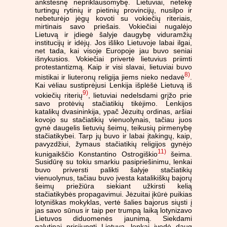
ankstesnę nepriklausomybę. Lietuviai, netekę
turtingų rytinių ir pietinių provincijų, nusilpo ir
nebeturėjo jėgų kovoti su vokiečių riteriais,
mirtinais savo priešais. Vokiečiai nugalėjo
Lietuvą ir įdiegė šalyje daugybę viduramžių
institucijų ir idėjų. Jos išliko Lietuvoje labai ilgai,
net tada, kai visoje Europoje jau buvo seniai
išnykusios. Vokiečiai privertė lietuvius priimti
protestantizmą. Kaip ir visi slavai, lietuviai buvo
8)
mistikai ir liuteronų religija jiems nieko nedavė
.
Kai vėliau sustiprėjusi Lenkija išplėšė Lietuvą iš
9)
vokiečių riterių
, lietuviai nedelsdami grįžo prie
savo protėvių stačiatikių tikėjimo. Lenkijos
katalikų dvasininkija, ypač Jėzuitų ordinas, aršiai
kovojo su stačiatikių vienuolynais, tačiau juos
gynė daugelis lietuvių šeimų, teikusių pirmenybę
stačiatikybei. Tarp jų buvo ir labai įtakingų, kaip,
pavyzdžiui, žymaus stačiatikių religijos gynėjo
11)
kunigaikščio Konstantino Ostrogiškio
šeima.
Susidūrę su tokiu smarkiu pasipriešinimu, lenkai
buvo priversti palikti šalyje stačiatikių
vienuolynus, tačiau buvo įvesta katalikiškų bajorų
šeimų priežiūra siekiant užkirsti kelią
stačiatikybės propagavimui. Jėzuitai įkūrė puikias
lotyniškas mokyklas, vertė šalies bajorus siųsti į
jas savo sūnus ir taip per trumpą laiką lotynizavo
Lietuvos diduomenės jaunimą. Siekdami
galutinai prisijungti Lietuvą, lenkai įvedė daug