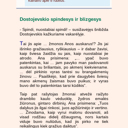
kainavo apie 8 rublius.
Dostojevskio spindesys ir blizgesys
- Spindi, nuostabiai spindi! – susižavėjęs šnibžda
Dostojevskis kažkuriame vakarėlyje.
T
ai jis apie ... žmonos Anos auskarus!? Jis jai
išrinko gražiausius, ryškiausius – ir dabar žavisi,
kaip šviesa žaidžia su jais, kaip nuostabiai jie
atrodo. Ana prisimena: „... ypač buvo
patenkintas, kai ... jam pavyko man padovanoti
auskarus su briliantais, po akmenį kiekviename.
... dėl pirkinio vyras tarėsi su brangakmenių
žinovu ... Paaiškėjo, kad prie daugybės šviesų
mano akmenų žaismas buvo puikus; ir vyras
buvo dėl to patenkintas tarsi kūdikis“.
Taip pat rašytojas žmonai atvežė raižyto
dramblio kaulo vėduoklę, žydros emalės
žiūronus, gintaro dirbinių. Ana prisimena: „Tuos
dalykus jis ilgai rinkosi, juos apžiūrinėjo ir vertino.
... Žinodama, kaip vyrui malonu dovanoti, aš
visad rodžiau didelį džiaugsmą, nors kartais
viduje buvo nuliūdus, kad jis pirko ne tiek
reikalingus kiek gražius daiktus“.