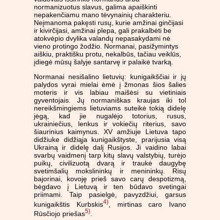
normanizuotus slavus, galima apaiškinti
nepakenčiamu mano tėvynainių charakteriu.
Neįmanoma pakęsti rusų, kurie amžinai ginčijasi
ir kivirčijasi, amžinai plepa, gali prakalbėti be
atokvėpio dvylika valandų nepasakydami nė
vieno protingo žodžio. Normanai, pasižymintys
aiškiu, praktišku protu, nekalbūs, tačiau veiklūs,
įdiegė mūsų šalyje santarvę ir palaikė tvarką.
Normanai nesišalino lietuvių: kunigaikščiai ir jų
palydos vyrai mielai ėmė į žmonas šios šalies
moteris ir vis labiau maišėsi su vietiniais
gyventojais. Jų normaniškas kraujas iki tol
nereikšmingiems lietuviams suteikė tokią didelę
jėgą, kad jie nugalėjo totorius, rusus,
ukrainiečius, lenkus ir vokiečių riterius, savo
šiaurinius kaimynus. XV amžiuje Lietuva tapo
didžiuke didžiąja kunigaikštyste, prarijusia visą
Ukrainą ir didelę dalį Rusijos. Ji vaidino labai
svarbų vaidmenį tarp kitų slavų valstybių, turėjo
puikų, civilizuotą dvarą ir traukė daugybę
svetimšalių mokslininkų ir menininkų. Risų
bajorinai, kovoję prieš savo carų despotizmą,
bėgdavo į Lietuvą ir ten būdavo svetingai
priimami. Taip pasielgė, pavyzdžiui, garsus
4)
kunigaikštis Kurbskis
, mirtinas caro Ivano
5)
Rūsčiojo priešas
.