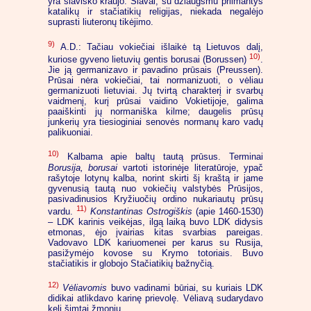
yra slaviško kraujo. Slavai, su džiaugsmu priimantys
katalikų ir stačiatikių religijas, niekada negalėjo
suprasti liuteronų tikėjimo.
9)
A.D.: Tačiau vokiečiai išlaikė tą Lietuvos dalį,
10)
kuriose gyveno lietuvių gentis borusai (Borussen)
.
Jie ją germanizavo ir pavadino prūsais (Preussen).
Prūsai nėra vokiečiai, tai normanizuoti, o vėliau
germanizuoti lietuviai. Jų tvirtą charakterį ir svarbų
vaidmenį, kurį prūsai vaidino Vokietijoje, galima
paaiškinti jų normaniška kilme; daugelis prūsų
junkerių yra tiesioginiai senovės normanų karo vadų
palikuoniai.
10)
Kalbama apie baltų tautą prūsus. Terminai
Borusija, borusai
vartoti istorinėje literatūroje, ypač
rašytoje lotynų kalba, norint skirti šį kraštą ir jame
gyvenusią tautą nuo vokiečių valstybės Prūsijos,
pasivadinusios Kryžiuočių ordino nukariautų prūsų
11)
vardu.
Konstantinas Ostrogiškis
(apie 1460-1530)
– LDK karinis veikėjas, ilgą laiką buvo LDK didysis
etmonas, ėjo įvairias kitas svarbias pareigas.
Vadovavo LDK kariuomenei per karus su Rusija,
pasižymėjo kovose su Krymo totoriais. Buvo
stačiatikis ir globojo Stačiatikių bažnyčią.
12)
Vėliavomis
buvo vadinami būriai, su kuriais LDK
didikai atlikdavo karinę prievolę. Vėliavą sudarydavo
keli šimtai žmonių.