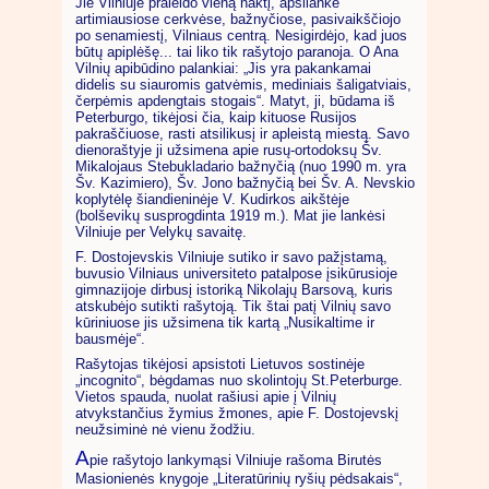
Jie Vilniuje praleido vieną naktį, apsilankė
artimiausiose cerkvėse, bažnyčiose, pasivaikščiojo
po senamiestį, Vilniaus centrą. Nesigirdėjo, kad juos
būtų apiplėšę... tai liko tik rašytojo paranoja. O Ana
Vilnių apibūdino palankiai: „Jis yra pakankamai
didelis su siauromis gatvėmis, mediniais šaligatviais,
čerpėmis apdengtais stogais“. Matyt, ji, būdama iš
Peterburgo, tikėjosi čia, kaip kituose Rusijos
pakraščiuose, rasti atsilikusį ir apleistą miestą. Savo
dienoraštyje ji užsimena apie rusų-ortodoksų Šv.
Mikalojaus Stebukladario bažnyčią (nuo 1990 m. yra
Šv. Kazimiero), Šv. Jono bažnyčią bei Šv. A. Nevskio
koplytėlę šiandieninėje V. Kudirkos aikštėje
(bolševikų susprogdinta 1919 m.). Mat jie lankėsi
Vilniuje per Velykų savaitę.
F. Dostojevskis Vilniuje sutiko ir savo pažįstamą,
buvusio Vilniaus universiteto patalpose įsikūrusioje
gimnazijoje dirbusį istoriką Nikolajų Barsovą, kuris
atskubėjo sutikti rašytoją. Tik štai patį Vilnių savo
kūriniuose jis užsimena tik kartą „Nusikaltime ir
bausmėje“.
Rašytojas tikėjosi apsistoti Lietuvos sostinėje
„incognito“, bėgdamas nuo skolintojų St.Peterburge.
Vietos spauda, nuolat rašiusi apie į Vilnių
atvykstančius žymius žmones, apie F. Dostojevskį
neužsiminė nė vienu žodžiu.
A
pie rašytojo lankymąsi Vilniuje rašoma Birutės
Masionienės knygoje „Literatūrinių ryšių pėdsakais“,