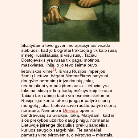
Skaitydama tėvo gyvenimo aprašymus visada
stebiuosi, kad jo biografai traktuoja jį tik kaip rusą
ir netgi rusiškiausią iš visų rusų. Tačiau
Dostojevskis yra rusas tik pagal motinos,
maskvietės, liniją, o jo tėvo šeima buvo
1)
lietuviškos kilmė
. Iš visų Rusijos imperijos
žemių Lietuva, bėgant šimtmečiams patyrusi
daugybę permainų ir įvairiausių įtakų,
neabejotinai yra pati įdomiausia. Lietuviai yra
toks pat slavų ir finų-tiurkų mišinys kaip ir rusai.
Tačiau tarp abiejų tautų yra esminis skirtumas.
Rusija ilgai kentė totorių jungą ir patyrė stiprią
mongolų įtaką. Lietuva savo ruoštu patyrė stiprią
normanų, Nemuno ir
Dniepro
upėmis
bendravusių su Graikija, įtaką. Matydami, kad iš
šios prekybos uždirbo daug pinigų, normanai
Lietuvoje įsirengė didžiulius prekių sandėlius,
kuriuos saugojo sargybiniai. Tie sandėliai
pamažu virto tvirtovėmis, o tvirtovės – miestais.