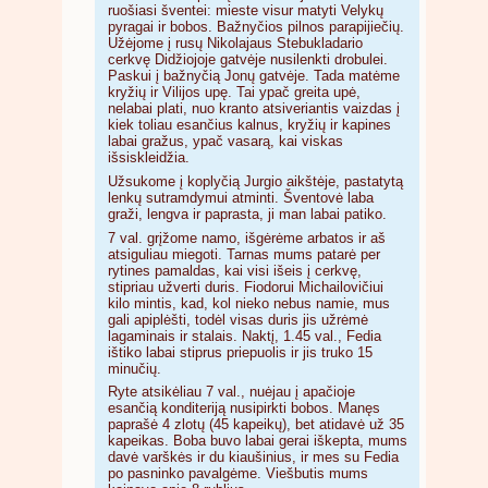
ruošiasi šventei: mieste visur matyti Velykų
pyragai ir bobos. Bažnyčios pilnos parapijiečių.
Užėjome į rusų Nikolajaus Stebukladario
cerkvę Didžiojoje gatvėje nusilenkti drobulei.
Paskui į bažnyčią Jonų gatvėje. Tada matėme
kryžių ir Vilijos upę. Tai ypač greita upė,
nelabai plati, nuo kranto atsiveriantis vaizdas į
kiek toliau esančius kalnus, kryžių ir kapines
labai gražus, ypač vasarą, kai viskas
išsiskleidžia.
Užsukome į koplyčią Jurgio aikštėje, pastatytą
lenkų sutramdymui atminti. Šventovė laba
graži, lengva ir paprasta, ji man labai patiko.
7 val. grįžome namo, išgėrėme arbatos ir aš
atsiguliau miegoti. Tarnas mums patarė per
rytines pamaldas, kai visi išeis į cerkvę,
stipriau užverti duris. Fiodorui Michailovičiui
kilo mintis, kad, kol nieko nebus namie, mus
gali apiplėšti, todėl visas duris jis užrėmė
lagaminais ir stalais. Naktį, 1.45 val., Fedia
ištiko labai stiprus priepuolis ir jis truko 15
minučių.
Ryte atsikėliau 7 val., nuėjau į apačioje
esančią konditeriją nusipirkti bobos. Manęs
paprašė 4 zlotų (45 kapeikų), bet atidavė už 35
kapeikas. Boba buvo labai gerai iškepta, mums
davė varškės ir du kiaušinius, ir mes su Fedia
po pasninko pavalgėme. Viešbutis mums