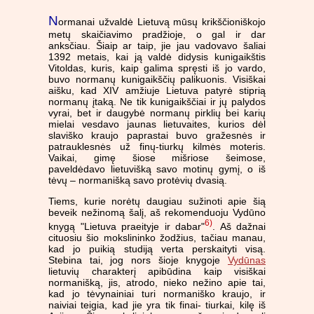
N
ormanai užvaldė Lietuvą mūsų krikščioniškojo
metų skaičiavimo pradžioje, o gal ir dar
anksčiau. Šiaip ar taip, jie jau vadovavo šaliai
1392 metais, kai ją valdė didysis kunigaikštis
Vitoldas, kuris, kaip galima spręsti iš jo vardo,
buvo normanų kunigaikščių palikuonis. Visiškai
aišku, kad XIV amžiuje Lietuva patyrė stiprią
normanų įtaką. Ne tik kunigaikščiai ir jų palydos
vyrai, bet ir daugybė normanų pirklių bei karių
mielai vesdavo jaunas lietuvaites, kurios dėl
slaviško kraujo paprastai buvo gražesnės ir
patrauklesnės už finų-tiurkų kilmės moteris.
Vaikai, gimę šiose mišriose šeimose,
paveldėdavo lietuvišką savo motinų gymį, o iš
tėvų – normanišką savo protėvių dvasią.
Tiems, kurie norėtų daugiau sužinoti apie šią
beveik nežinomą šalį, aš rekomenduoju Vydūno
6)
knygą "Lietuva praeityje ir dabar"
. Aš dažnai
cituosiu šio mokslininko žodžius, tačiau manau,
kad jo puikią studiją verta perskaityti visą.
Stebina tai, jog nors šioje knygoje
Vydūnas
lietuvių charakterį apibūdina kaip visiškai
normanišką, jis, atrodo, nieko nežino apie tai,
kad jo tėvynainiai turi normaniško kraujo, ir
naiviai teigia, kad jie yra tik finai- tiurkai, kilę iš