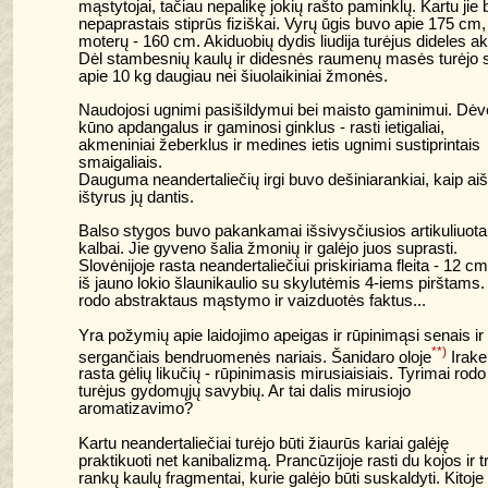
mąstytojai, tačiau nepalikę jokių rašto paminklų. Kartu jie
nepaprastais stiprūs fiziškai. Vyrų ūgis buvo apie 175 cm,
moterų - 160 cm. Akiduobių dydis liudija turėjus dideles ak
Dėl stambesnių kaulų ir didesnės raumenų masės turėjo s
apie 10 kg daugiau nei šiuolaikiniai žmonės.
Naudojosi ugnimi pasišildymui bei maisto gaminimui. Dėv
kūno apdangalus ir gaminosi ginklus - rasti ietigaliai,
akmeniniai žeberklus ir medines ietis ugnimi sustiprintais
smaigaliais.
Dauguma neandertaliečių irgi buvo dešiniarankiai, kaip ai
ištyrus jų dantis.
Balso stygos buvo pakankamai išsivysčiusios artikuliuota
kalbai. Jie gyveno šalia žmonių ir galėjo juos suprasti.
Slovėnijoje rasta neandertaliečiui priskiriama fleita - 12 cm 
iš jauno lokio šlaunikaulio su skylutėmis 4-iems pirštams. 
rodo abstraktaus mąstymo ir vaizduotės faktus...
Yra požymių apie laidojimo apeigas ir rūpinimąsi senais ir
**)
sergančiais bendruomenės nariais. Šanidaro oloje
Irake
rasta gėlių likučių - rūpinimasis mirusiaisiais. Tyrimai rodo
turėjus gydomųjų savybių. Ar tai dalis mirusiojo
aromatizavimo?
Kartu neandertaliečiai turėjo būti žiaurūs kariai galėję
praktikuoti net kanibalizmą. Prancūzijoje rasti du kojos ir t
rankų kaulų fragmentai, kurie galėjo būti suskaldyti. Kitoje