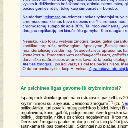
vyksta ir didžiosioms beždžionėms, artimiausiems mūsų g
pačios genties rūšių, tokių kaip šimpanzės ir bonobo.
Naudodami
telomero
-su-telomeru sekas tyrinėtojai sulygi
chromosomos kitimas buvo didesnis nei Y chromosomos. P
chromosomų sutapo tik apie 30%. Tai rodo vadinamąjį „vyr
daugiau replikacijų nei kiaušinėlių gamyba. Kuo daugiau re
Neaišku, kaip toliau vystysis žmogus, tačiau galim garantuo
konfliktai tarp rūšių neišvengiami. Apsakyme „Baisioji tauta
neandertaliečių susidūrimą. Neandertalietis aprašomas kaip 
kontaktas su žmonėmis virto nesibaigiančiu karu, galinčiu ve
darviniška natūraliosios atrankos kova už tą pačią ekologinę
Ateities žmogus
), jos irgi varžysis dėl tos pačios nišos.
Mes
O dabar paskaitykite, kaip H. Velsas
išpranašavo atominį 
Ar psichines ligas gavome iš kryžminimosi?
Ispanų mokslininkų grupė mano (straipsnis paskelbtas 202
***)
kryžminimosi su išnykusiu Denisono žmogumi
(žr.
Nea
paliko Afriką, turi poveikį mūsų psichikos būklei. Matyt i
reguliavimu, kuris, galbūt, padėjo mums išverti gerokai šalt
polinkį į depresiją ir kitus psichikos negalavimus. Ir tos muta
Denisovo žmogaus gautos mutacijos nėra taip plačiai (pv
sutinkama tik pas tibetiečius). Skirtingai nuo plačiau žin