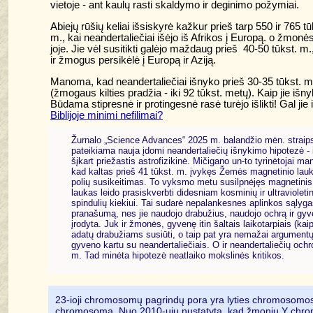
vietoje - ant kaulų rasti skaldymo ir deginimo požymiai.
Abiejų rūšių keliai išsiskyrė kažkur prieš tarp 550 ir 765 tū
m., kai neandertaliečiai išėjo iš Afrikos į Europą. o žmonės
joje. Jie vėl susitikti galėjo maždaug prieš 40-50 tūkst. m.
ir žmogus persikėlė į Europą ir Aziją.
Manoma, kad neandertaliečiai išnyko prieš 30-35 tūkst. m
(žmogaus kilties pradžia - iki 92 tūkst. metų). Kaip jie išn
Būdama stipresnė ir protingesnė rasė turėjo išlikti! Gal jie i
Biblijoje minimi nefilimai?
Žurnalo „Science Advances“ 2025 m. balandžio mėn. straip
pateikiama nauja įdomi neandertaliečių išnykimo hipotezė - 
šįkart priežastis astrofizikinė. Mičigano un-to tyrinėtojai ma
kad kaltas prieš 41 tūkst. m. įvykęs Žemės magnetinio lau
polių susikeitimas. To vyksmo metu susilpnėjęs magnetinis
laukas leido prasiskverbti didesniam kosminių ir ultravioletin
spindulių kiekiui. Tai sudarė nepalankesnes aplinkos sąlyg
pranašumą, nes jie naudojo drabužius, naudojo ochrą ir gyve
įrodyta. Juk ir žmonės, gyvenę itin šaltais laikotarpiais (k
adatų drabužiams susiūti, o taip pat yra nemažai argumentų
gyveno kartu su neandertaliečiais. O ir neandertaliečių ochr
m. Tad minėta hipotezė neatlaiko mokslinės kritikos.
23-ioji chromosomų pagrindų pora yra lyties chromosomos
chromosoma. Nuo 2010-ųjų nustatyta, kad žmonių Y chromo