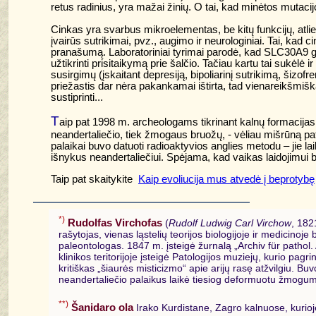
retus radinius, yra mažai žinių. O tai, kad minėtos mutacijos 
Cinkas yra svarbus mikroelementas, be kitų funkcijų, atlie
įvairūs sutrikimai, pvz., augimo ir neurologiniai. Tai, kad ci
pranašumą. Laboratoriniai tyrimai parodė, kad SLC30A9 gen
užtikrinti prisitaikymą prie šalčio. Tačiau kartu tai sukėlė
susirgimų (įskaitant depresiją, bipoliarinį sutrikimą, šizofre
priežastis dar nėra pakankamai ištirta, tad vienareikšmiškai 
sustiprinti...
T
aip pat 1998 m. archeologams tikrinant kalnų formacija
neandertaliečio, tiek žmogaus bruožų, - vėliau mišrūną pat
palaikai buvo datuoti radioaktyvios anglies metodu – jie l
išnykus neandertaliečiui. Spėjama, kad vaikas laidojimui 
Taip pat skaitykite
Kaip evoliucija mus atvedė į beprotybę
*)
Rudolfas Virchofas
(
Rudolf Ludwig Carl Virchow
, 182
rašytojas, vienas ląstelių teorijos biologijoje ir medicinoj
paleontologas. 1847 m. įsteigė žurnalą „Archiv für pathol. 
klinikos teritorijoje įsteigė Patologijos muziejų, kurio pag
kritiškas „šiaurės misticizmo“ apie arijų rasę atžvilgiu. Buvo
neandertaliečio palaikus laikė tiesiog deformuotu žmogum
**)
Šanidaro ola
Irako Kurdistane, Zagro kalnuose, kurioje