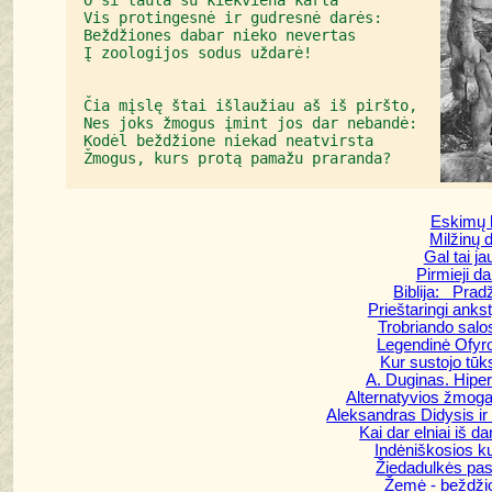
O ši tauta su kiekviena karta

Vis protingesnė ir gudresnė darės:

Beždžiones dabar nieko nevertas

Į zoologijos sodus uždarė!

Čia mįslę štai išlaužiau aš iš piršto,

Nes joks žmogus įmint jos dar nebandė:

Kodėl beždžione niekad neatvirsta

Eskimų 
Milžinų 
Gal tai j
Pirmieji dai
Biblija: Prad
Prieštaringi anks
Trobriando salos
Legendinė Ofyro
Kur sustojo tūk
A. Duginas. Hiper
Alternatyvios žmogau
Aleksandras Didysis ir
Kai dar elniai iš 
Indėniškosios kul
Žiedadulkės pasa
Žemė - beždžio