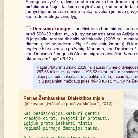
Suaugusio vyriškio, dviejų moterų ir vaiko bendrame kape i
birželio pradžioje. Tai leido daryti išvadą, kad neandertal
jaunystėje amputavo dešinę ranką, o vėliau jis buvo gavęs 
kas rodo neblogą žinių lygį.
***)
Denisovo žmogus
- priešistorinis hominidas, kurio 
prieš 500–30 tūkst. m,, o jų gyvenamasis arealas Azijoje s
Iš jo palaikų terasta tik dalis pirštakaulio (2008 m.; nustat
didesnių, nei neandertaliečių ir šiuolaikinių žmonių), iš 
sapiens
hibridizacijos požymių. Manoma, kad Denisovo žmo
kad Denisovo žmogus iš Afrikos migravo anksčiau
homo s
akmens amžiuje“ (2012).
Pagal „Nature“ žurnalo 2019 m. sausio numerio dviejuose
287-55 tūkst. m. (kitame – 195-52 tūkst. m.), o neanderta
oloje pasirodė anksčiau, o ją paliko vėliau, tačiau ilgą lai
ilčių pagaminti maždaug prieš 49-43 tūkst. m., t.y ne D
Petras Žemkauskas. Dialektikos mįslė

 (iš knygos „Erškėčiai prieš varškėčius“, 2013)
Kai beždžionijos kažkuri gentis

Pradėjo dirbt, svajoti ir protauti,

Įgijus proto ieškanti mintis

Pagimdė pirmąją žmonijos tautą.
