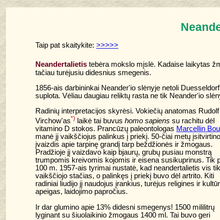
Neander
Taip pat skaitykite:
>>>>>
Neandertalietis
tebėra mokslo mįslė. Kadaise laikytas ž
tačiau turėjusiu didesnius smegenis.
1856-ais darbininkai Neander'io slėnyje netoli Duesseldorf'
suplota. Vėliau daugiau reliktų rasta ne tik Neander'io slėnyje
Radinių interpretacijos skyrėsi. Vokiečių anatomas Rudolf
*)
Virchow'as
laikė tai buvus
homo sapiens
su rachitu dėl
vitamino D stokos. Prancūzų paleontologas
Marcellin Bou
manė jį vaikščiojus palinkus į priekį. 50-čiai metų įsitvirtin
įvaizdis apie tarpinę grandį tarp beždžionės ir žmogaus.
Pradžioje jį vaizdavo kaip bjaurų, grubų pusiau monstrą
trumpomis kreivomis kojomis ir eisena susikuprinus. Tik 
100 m. 1957-ais tyrimai nustatė, kad neandertalietis vis ti
vaikščiojo stačias, o palinkęs į priekį buvo dėl artrito. Kiti
radiniai liudijo jį naudojus įrankius, turėjus religines ir kultū
apeigas, laidojimo papročius.
Ir dar glumino apie 13% didesni smegenys! 1500 mililitrų
lyginant su šiuolaikinio žmogaus 1400 ml. Tai buvo geri