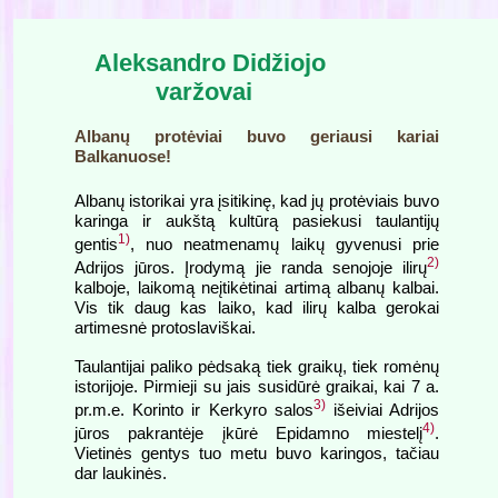
Aleksandro Didžiojo
varžovai
Albanų protėviai buvo geriausi kariai
Balkanuose!
Albanų istorikai yra įsitikinę, kad jų protėviais buvo
karinga ir aukštą kultūrą pasiekusi taulantijų
1)
gentis
, nuo neatmenamų laikų gyvenusi prie
2)
Adrijos jūros. Įrodymą jie randa senojoje ilirų
kalboje, laikomą neįtikėtinai artimą albanų kalbai.
Vis tik daug kas laiko, kad ilirų kalba gerokai
artimesnė protoslaviškai.
Taulantijai paliko pėdsaką tiek graikų, tiek romėnų
istorijoje. Pirmieji su jais susidūrė graikai, kai 7 a.
3)
pr.m.e. Korinto ir Kerkyro salos
išeiviai Adrijos
4)
jūros pakrantėje įkūrė Epidamno miestelį
.
Vietinės gentys tuo metu buvo karingos, tačiau
dar laukinės.