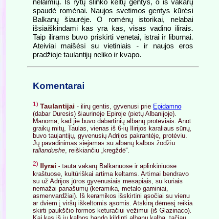
nelaimių. Iš rytų slinko keltų gentys, o iš vakarų
spaudė romėnai. Naujos svetimos gentys kūrėsi
Balkanų šiaurėje. O romėnų istorikai, nelabai
išsiaiškindami kas yra kas, visas vadino ilirais.
Taip ilirams buvo priskirti venetai, istrai ir liburnai.
Ateiviai maišėsi su vietiniais - ir naujos eros
pradžioje taulantijų neliko ir kvapo.
Komentarai
1)
Taulantijai
- ilirų gentis, gyvenusi prie
Epidamno
(dabar Duresis) šiaurinėje Epiroje (pietų Albanijoje).
Manoma, kad jie buvo dabartinių albanų protėviais. Anot
graikų mitų, Taulas, vienas iš 6-ių Ilirijos karaliaus sūnų,
buvo taujantijų, gyvenusių Adrijos pakrantėje, protėviu.
Jų pavadinimas siejamas su albanų kalbos žodžiu
tallandushe
, reiškiančiu „kregždė“.
2)
Ilyrai
- tauta vakarų Balkanuose ir aplinkiniuose
kraštuose, kultūriškai artima keltams. Artimai bendravo
su už Adrijos jūros gyvenusiais mesapiais, su kuriais
nemažai panašumų (keramika, metalo gaminiai,
asmenvardžiai). Iš keramikos išskirtini ąsočiai su vienu
ar dviem į viršų iškeltomis ąsomis. Atskirą dėmesį reikia
skirti paukščio formos keturačiui vežimui (iš Glazinaco).
Kai kas iš jų kalbos bando kildinti albanų kalbą, tačiau