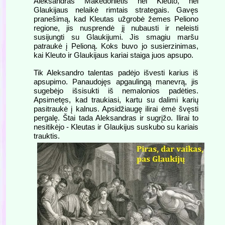
Aleksandras Makedonietis nei Kleuto, nei
Glaukijaus nelaikė rimtais strategais. Gavęs
pranešimą, kad Kleutas užgrobė žemes Peliono
regione, jis nusprendė jį nubausti ir neleisti
susijungti su Glaukijumi. Jis smagiu maršu
patraukė į Pelioną. Koks buvo jo susierzinimas,
kai Kleuto ir Glaukijaus kariai staiga juos apsupo.
Tik Aleksandro talentas padėjo išvesti karius iš
apsupimo. Panaudojęs apgaulingą manevrą, jis
sugebėjo išsisukti iš nemalonios padėties.
Apsimetęs, kad traukiasi, kartu su dalimi karių
pasitraukė į kalnus. Apsidžiaugę ilirai ėmė švęsti
pergalę. Štai tada Aleksandras ir sugrįžo. Ilirai to
nesitikėjo - Kleutas ir Glaukijus suskubo su kariais
trauktis.