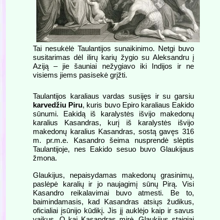
Tai nesukėlė Taulantijos sunaikinimo. Netgi buvo
susitarimas dėl ilirų karių žygio su Aleksandru į
Aziją – jie šauniai nežygiavo iki Indijos ir ne
visiems jiems pasisekė grįžti.
Taulantijos karaliaus vardas susijęs ir su garsiu
karvedžiu Piru
, kuris buvo Epiro karaliaus Eakido
sūnumi. Eakidą iš karalystės išvijo makedonų
karalius Kasandras, kurį iš karalystės išvijo
makedonų karalius Kasandras, sostą gavęs 316
m. pr.m.e. Kasandro šeima nusprendė slėptis
Taulantijoje, nes Eakido sesuo buvo Glaukijaus
žmona.
Glaukijus, nepaisydamas makedonų grasinimų,
paslėpė karalių ir jo naujagimį sūnų Pirą. Visi
Kasandro reikalavimai buvo atmesti. Be to,
baimindamasis, kad Kasandras atsiųs žudikus,
oficialiai įsūnijo kūdikį. Jis jį auklėjo kaip ir savus
vaikus. O kai Kasandras mirė, Glaukijus staigiai