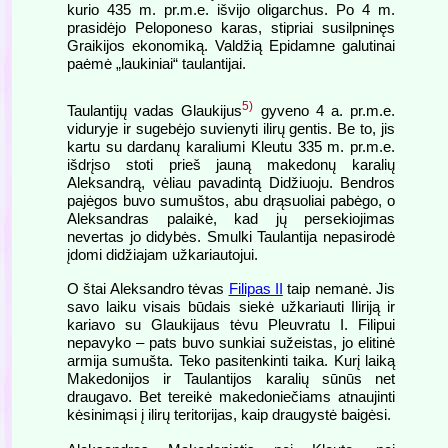
kurio 435 m. pr.m.e. išvijo oligarchus. Po 4 m.
prasidėjo Peloponeso karas, stipriai susilpninęs
Graikijos ekonomiką. Valdžią Epidamne galutinai
paėmė „laukiniai“ taulantijai.
5)
Taulantijų vadas Glaukijus
gyveno 4 a. pr.m.e.
viduryje ir sugebėjo suvienyti ilirų gentis. Be to, jis
kartu su dardanų karaliumi Kleutu 335 m. pr.m.e.
išdrįso stoti prieš jauną makedonų karalių
Aleksandrą, vėliau pavadintą Didžiuoju. Bendros
pajėgos buvo sumuštos, abu drąsuoliai pabėgo, o
Aleksandras palaikė, kad jų persekiojimas
nevertas jo didybės. Smulki Taulantija nepasirodė
įdomi didžiajam užkariautojui.
O štai Aleksandro tėvas
Filipas II
taip nemanė. Jis
savo laiku visais būdais siekė užkariauti Iliriją ir
kariavo su Glaukijaus tėvu Pleuvratu I. Filipui
nepavyko – pats buvo sunkiai sužeistas, jo elitinė
armija sumušta. Teko pasitenkinti taika. Kurį laiką
Makedonijos ir Taulantijos karalių sūnūs net
draugavo. Bet tereikė makedoniečiams atnaujinti
kėsinimąsi į ilirų teritorijas, kaip draugystė baigėsi.