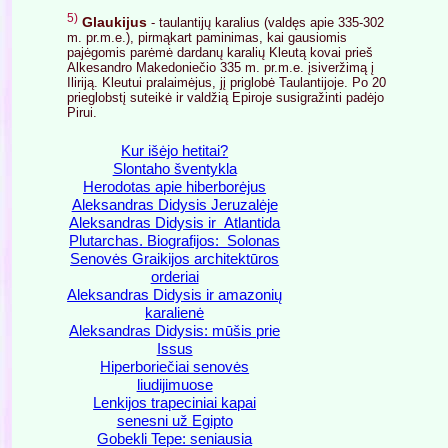
5)
Glaukijus
- taulantijų karalius (valdęs apie 335-302
m. pr.m.e.), pirmąkart paminimas, kai gausiomis
pajėgomis parėmė dardanų karalių Kleutą kovai prieš
Alkesandro Makedoniečio 335 m. pr.m.e. įsiveržimą į
Iliriją. Kleutui pralaimėjus, jį priglobė Taulantijoje. Po 20
prieglobstį suteikė ir valdžią Epiroje susigražinti padėjo
Pirui.
Kur išėjo hetitai?
Slontaho šventykla
Herodotas apie hiberborėjus
Aleksandras Didysis Jeruzalėje
Aleksandras Didysis ir Atlantida
Plutarchas. Biografijos: Solonas
Senovės Graikijos architektūros
orderiai
Aleksandras Didysis ir amazonių
karalienė
Aleksandras Didysis: mūšis prie
Issus
Hiperboriečiai senovės
liudijimuose
Lenkijos trapeciniai kapai
senesni už Egipto
Gobekli Tepe: seniausia