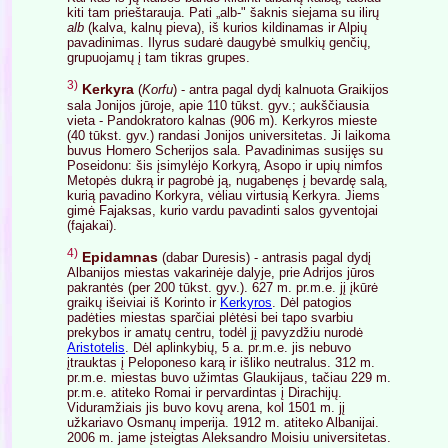
kiti tam prieštarauja. Pati „alb-" šaknis siejama su ilirų
alb
(kalva, kalnų pieva), iš kurios kildinamas ir Alpių
pavadinimas. Ilyrus sudarė daugybė smulkių genčių,
grupuojamų į tam tikras grupes.
3)
Kerkyra
(
Korfu
) - antra pagal dydį kalnuota Graikijos
sala Jonijos jūroje, apie 110 tūkst. gyv.; aukščiausia
vieta - Pandokratoro kalnas (906 m). Kerkyros mieste
(40 tūkst. gyv.) randasi Jonijos universitetas. Ji laikoma
buvus Homero Scherijos sala. Pavadinimas susijęs su
Poseidonu: šis įsimylėjo Korkyrą, Asopo ir upių nimfos
Metopės dukrą ir pagrobė ją, nugabenęs į bevardę salą,
kurią pavadino Korkyra, vėliau virtusią Kerkyra. Jiems
gimė Fajaksas, kurio vardu pavadinti salos gyventojai
(fajakai).
4)
Epidamnas
(dabar Duresis) - antrasis pagal dydį
Albanijos miestas vakarinėje dalyje, prie Adrijos jūros
pakrantės (per 200 tūkst. gyv.). 627 m. pr.m.e. jį įkūrė
graikų išeiviai iš Korinto ir
Kerkyros
. Dėl patogios
padėties miestas sparčiai plėtėsi bei tapo svarbiu
prekybos ir amatų centru, todėl jį pavyzdžiu nurodė
Aristotelis
. Dėl aplinkybių, 5 a. pr.m.e. jis nebuvo
įtrauktas į Peloponeso karą ir išliko neutralus. 312 m.
pr.m.e. miestas buvo užimtas Glaukijaus, tačiau 229 m.
pr.m.e. atiteko Romai ir pervardintas į Dirachijų.
Viduramžiais jis buvo kovų arena, kol 1501 m. jį
užkariavo Osmanų imperija. 1912 m. atiteko Albanijai.
2006 m. jame įsteigtas Aleksandro Moisiu universitetas.