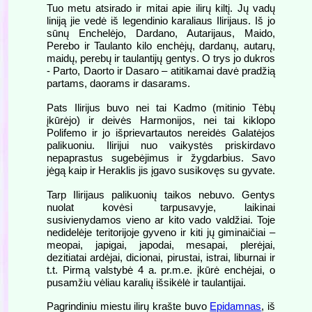
Tuo metu atsirado ir mitai apie ilirų kiltį. Jų vadų
liniją jie vedė iš legendinio karaliaus Ilirijaus. Iš jo
sūnų Enchelėjo, Dardano, Autarijaus, Maido,
Perebo ir Taulanto kilo enchėjų, dardanų, autarų,
maidų, perebų ir taulantijų gentys. O trys jo dukros
- Parto, Daorto ir Dasaro – atitikamai davė pradžią
partams, daorams ir dasarams.
Pats Ilirijus buvo nei tai Kadmo (mitinio Tėbų
įkūrėjo) ir deivės Harmonijos, nei tai kiklopo
Polifemo ir jo išprievartautos nereidės Galatėjos
palikuoniu. Ilirijui nuo vaikystės priskirdavo
nepaprastus sugebėjimus ir žygdarbius. Savo
jėgą kaip ir Heraklis jis įgavo susikovęs su gyvate.
Tarp Ilirijaus palikuonių taikos nebuvo. Gentys
nuolat kovėsi tarpusavyje, laikinai
susivienydamos vieno ar kito vado valdžiai. Toje
nedidelėje teritorijoje gyveno ir kiti jų giminaičiai –
meopai, japigai, japodai, mesapai, plerėjai,
dezitiatai ardėjai, dicionai, pirustai, istrai, liburnai ir
t.t. Pirmą valstybė 4 a. pr.m.e. įkūrė enchėjai, o
pusamžiu vėliau karalių išsikėlė ir taulantijai.
Pagrindiniu miestu ilirų krašte buvo
Epidamnas
, iš