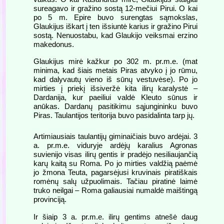
sureagavo ir gražino sostą 12-mečiui Pirui. O kai
po 5 m. Epire buvo surengtas sąmokslas,
Glaukijus iškart į ten išsiuntė karius ir gražino Pirui
sostą. Nenuostabu, kad Glaukijo veiksmai erzino
makedonus.
Glaukijus mirė kažkur po 302 m. pr.m.e. (mat
minima, kad šiais metais Piras atvyko į jo rūmu,
kad dalyvautų vieno iš sūnų vestuvėse). Po jo
mirties į priekį išsiveržė kita ilirų karalystė –
Dardanija, kur paeiliui valdė Kleuto sūnus ir
anūkas. Dardanų pasitikimu sąjungininku buvo
Piras. Taulantijos teritorija buvo pasidalinta tarp jų.
A
rtimiausiais taulantijų giminaičiais buvo ardėjai. 3
a. pr.m.e. viduryje ardėjų karalius Agronas
suvienijo visas ilirų gentis ir pradėjo nesiliaujančią
karų kaitą su Roma. Po jo mirties valdžią paėmė
jo žmona Teuta, pagarsėjusi kruvinais piratiškais
romėnų salų užpuolimais. Tačiau piratinė laimė
truko neilgai – Roma galiausiai numaldė maištingą
provinciją.
Ir šiaip 3 a. pr.m.e. ilirų gentims atnešė daug