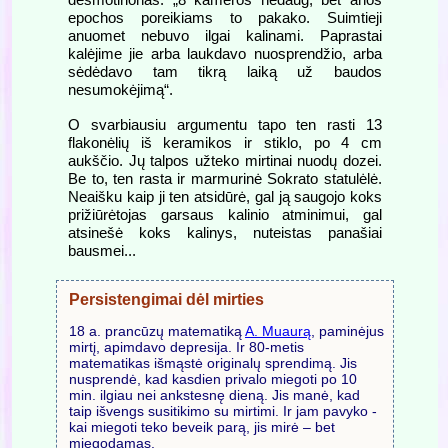
epochos poreikiams to pakako. Suimtieji
anuomet nebuvo ilgai kalinami. Paprastai
kalėjime jie arba laukdavo nuosprendžio, arba
sėdėdavo tam tikrą laiką už baudos
nesumokėjimą“.
O svarbiausiu argumentu tapo ten rasti 13
flakonėlių iš keramikos ir stiklo, po 4 cm
aukščio. Jų talpos užteko mirtinai nuodų dozei.
Be to, ten rasta ir marmurinė Sokrato statulėlė.
Neaišku kaip ji ten atsidūrė, gal ją saugojo koks
prižiūrėtojas garsaus kalinio atminimui, gal
atsinešė koks kalinys, nuteistas panašiai
bausmei...
Persistengimai dėl mirties
18 a. prancūzų matematiką
A. Muaurą
, paminėjus
mirtį, apimdavo depresija. Ir 80-metis
matematikas išmąstė originalų sprendimą. Jis
nusprendė, kad kasdien privalo miegoti po 10
min. ilgiau nei ankstesnę dieną. Jis manė, kad
taip išvengs susitikimo su mirtimi. Ir jam pavyko -
kai miegoti teko beveik parą, jis mirė – bet
miegodamas.