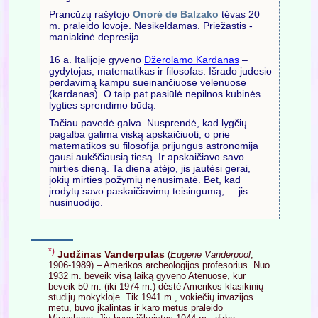
Prancūzų rašytojo
Onorė de Balzako
tėvas 20
m. praleido lovoje. Nesikeldamas. Priežastis -
maniakinė depresija.
16 a. Italijoje gyveno
Džerolamo Kardanas
–
gydytojas, matematikas ir filosofas. Išrado judesio
perdavimą kampu sueinančiuose velenuose
(kardanas). O taip pat pasiūlė nepilnos kubinės
lygties sprendimo būdą.
Tačiau pavedė galva. Nusprendė, kad lygčių
pagalba galima viską apskaičiuoti, o prie
matematikos su filosofija prijungus astronomija
gausi aukščiausią tiesą. Ir apskaičiavo savo
mirties dieną. Ta diena atėjo, jis jautėsi gerai,
jokių mirties požymių nenusimatė. Bet, kad
įrodytų savo paskaičiavimų teisingumą, ... jis
nusinuodijo.
*)
Judžinas Vanderpulas
(
Eugene Vanderpool
,
1906-1989) – Amerikos archeologijos profesorius. Nuo
1932 m. beveik visą laiką gyveno Atėnuose, kur
beveik 50 m. (iki 1974 m.) dėstė Amerikos klasikinių
studijų mokykloje. Tik 1941 m., vokiečių invazijos
metu, buvo įkalintas ir karo metus praleido