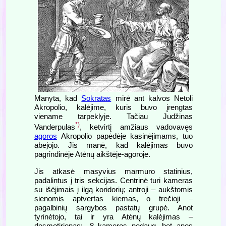
Manyta, kad
Sokratas
mirė ant kalvos Netoli
Akropolio, kalėjime, kuris buvo įrengtas
viename tarpeklyje. Tačiau Judžinas
*)
Vanderpulas
, ketvirtį amžiaus vadovavęs
agoros
Akropolio papėdėje kasinėjimams, tuo
abejojo. Jis manė, kad kalėjimas buvo
pagrindinėje Atėnų aikštėje-agoroje.
Jis atkasė masyvius marmuro statinius,
padalintus į tris sekcijas. Centrinė turi kameras
su išėjimais į ilgą koridorių; antroji – aukštomis
sienomis aptvertas kiemas, o trečioji –
pagalbinių sargybos pastatų grupė. Anot
tyrinėtojo, tai ir yra Atėnų kalėjimas –
desmotirionas: „8 kameros nedaug, bet anos