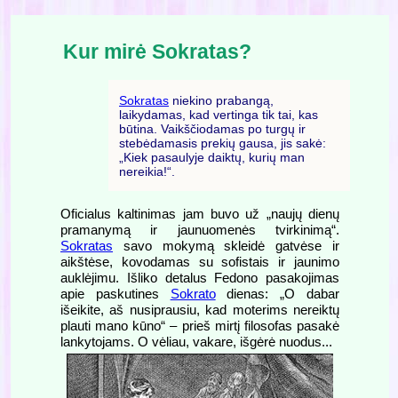
Kur mirė Sokratas?
Sokratas
niekino prabangą,
laikydamas, kad vertinga tik tai, kas
būtina. Vaikščiodamas po turgų ir
stebėdamasis prekių gausa, jis sakė:
„Kiek pasaulyje daiktų, kurių man
nereikia!“.
Oficialus kaltinimas jam buvo už „naujų dienų
pramanymą ir jaunuomenės tvirkinimą“.
Sokratas
savo mokymą skleidė gatvėse ir
aikštėse, kovodamas su sofistais ir jaunimo
auklėjimu. Išliko detalus Fedono pasakojimas
apie paskutines
Sokrato
dienas: „O dabar
išeikite, aš nusiprausiu, kad moterims nereiktų
plauti mano kūno“ – prieš mirtį filosofas pasakė
lankytojams. O vėliau, vakare, išgėrė nuodus...