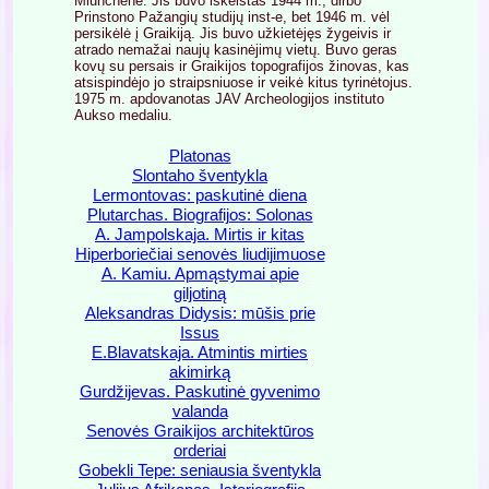
Miunchene. Jis buvo iškeistas 1944 m., dirbo
Prinstono Pažangių studijų inst-e, bet 1946 m. vėl
persikėlė į Graikiją. Jis buvo užkietėjęs žygeivis ir
atrado nemažai naujų kasinėjimų vietų. Buvo geras
kovų su persais ir Graikijos topografijos žinovas, kas
atsispindėjo jo straipsniuose ir veikė kitus tyrinėtojus.
1975 m. apdovanotas JAV Archeologijos instituto
Aukso medaliu.
Platonas
Slontaho šventykla
Lermontovas: paskutinė diena
Plutarchas. Biografijos: Solonas
A. Jampolskaja. Mirtis ir kitas
Hiperboriečiai senovės liudijimuose
A. Kamiu. Apmąstymai apie
giljotiną
Aleksandras Didysis: mūšis prie
Issus
E.Blavatskaja. Atmintis mirties
akimirką
Gurdžijevas. Paskutinė gyvenimo
valanda
Senovės Graikijos architektūros
orderiai
Gobekli Tepe: seniausia šventykla