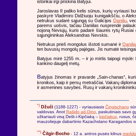
istorikai irgi priskiria Batyjui.
Jaroslavas II paliko kelis sūnus, kurių vyriausi b
paskyrė Vladimiro Didžiuoju kunigaikščiu, o Alek
netrukus sudarė sąjungą su Galicijos
Daniilu
, ve
parems uošvis, tačiau Daniilas nusprendė palaukti.
nojoną Neviujų, kuris padarė šiaurės rytų Rusiai 
sąjungininkas Aleksandras Nevskis.
Netrukus prieš mongolus išstoti sumanė ir
Daniil
ten buvusių mongolų pajėgas. Jis numatė teisingai, 
Batyjus mirė 1255 m. – ir jo mirtis taipogi mįslė: 
kankino daugelį metų.
B
atyjus žinomas ir pravarde „Sain-chanas“, kuri
kronikos, kaip ir persų metraščiai. Vakarų diplomat
ir asmenines savybes. Rusų ir vakarų kronikininkai, 
*)
Džuči
(1188-1227) - vyriausiasis
Čingischano
sūn
valdovas. Anot
Rašido ad-Dino
, paskutiniais savo g
užkariauti visą Dešt-i-Kipčiaką –
kipčiakus
, rusus, č
mauzoliejuje dabartinio Kazachstano Karagandos sri
**)
Čilgir-Bocho
- 12 a. antros pusės kilnus
merkit