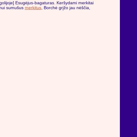
golijoje] Esugėjus-bagaturas. Keršydami merkitai
hanui sumušus
merkitus
, Borchė grįžo jau nėščia,