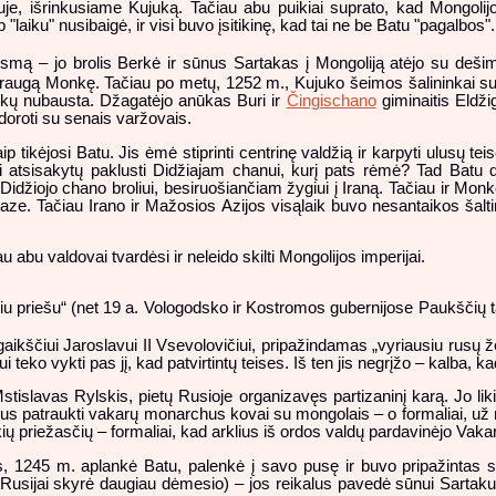
je, išrinkusiame Kujuką. Tačiau abu puikiai suprato, kad Mongolij
aiku" nusibaigė, ir visi buvo įsitikinę, kad tai ne be Batu "pagalbos".
mą – jo brolis Berkė ir sūnus Sartakas į Mongoliją atėjo su dešimt
u draugą Monkę. Tačiau po metų, 1252 m., Kujuko šeimos šalininkai su
inkų nubausta. Džagatėjo anūkas Buri ir
Čingischano
giminaitis Eldži
oroti su senais varžovais.
ikėjosi Batu. Jis ėmė stiprinti centrinę valdžią ir karpyti ulusų tei
ei atsisakytų paklusti Didžiajam chanui, kurį pats rėmė? Tad Batu d
Didžiojo chano broliui, besiruošiančiam žygiui į Iraną. Tačiau ir Mon
kaze. Tačiau Irano ir Mažosios Azijos visąlaik buvo nesantaikos šaltin
u abu valdovai tvardėsi ir neleido skilti Mongolijos imperijai.
siu priešu“ (net 19 a. Vologodsko ir Kostromos gubernijose Paukščių ta
aikščiui Jaroslavui II Vsevolovičiui, pripažindamas „vyriausiu rusų ž
i teko vykti pas jį, kad patvirtintų teises. Iš ten jis negrįžo – kalba, 
tislavas Rylskis, pietų Rusioje organizavęs partizaninį karą. Jo l
mus patraukti vakarų monarchus kovai su mongolais – o formaliai, u
kių priežasčių – formaliai, kad arklius iš ordos valdų pardavinėjo Vaka
ijos, 1245 m. aplankė Batu, palenkė į savo pusę ir buvo pripažintas 
 Rusijai skyrė daugiau dėmesio) – jos reikalus pavedė sūnui Sartaku