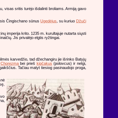
, visas sritis turėjo išdalinti broliams. Armiją gavo
ečiasis Čingischano sūnus
Ugedėjus
, su kuriuo
Džuči
ų imperija krito. 1235 m. kurultajuje nutarta siųsti
aičių. Jis privalėjo elgtis ryžtingai.
ilmės karvedžio, tad džechangiru jie išrinko Batyjų
į
Chorezmą
bei prieš
kipčakus
(polovcus) ir netgi,
gaikščius. Tačiau matyt tiesiog pasinaudojo proga,
snė
sę,
avo
na,