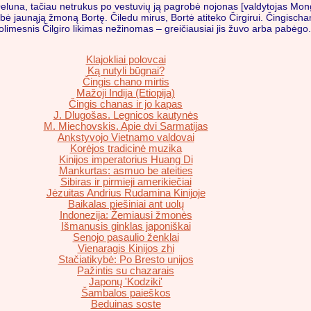
Oeluna, tačiau netrukus po vestuvių ją pagrobė nojonas [valdytojas Mon
obė jaunąją žmoną Bortę. Čiledu mirus, Bortė atiteko Čirgirui. Čingisc
limesnis Čilgiro likimas nežinomas – greičiausiai jis žuvo arba pabėgo.
Klajokliai polovcai
Ką nutyli būgnai?
Čingis chano mirtis
Mažoji Indija (Etiopija)
Čingis chanas ir jo kapas
J. Dlugošas. Legnicos kautynės
M. Miechovskis. Apie dvi Sarmatijas
Ankstyvojo Vietnamo valdovai
Korėjos tradicinė muzika
Kinijos imperatorius Huang Di
Mankurtas: asmuo be ateities
Sibiras ir pirmieji amerikiečiai
Jėzuitas Andrius Rudamina Kinijoje
Baikalas piešiniai ant uolų
Indonezija: Žemiausi žmonės
Išmanusis ginklas japoniškai
Senojo pasaulio ženklai
Vienaragis Kinijos zhi
Stačiatikybė: Po Bresto unijos
Pažintis su chazarais
Japonų 'Kodziki'
Šambalos paieškos
Beduinas soste