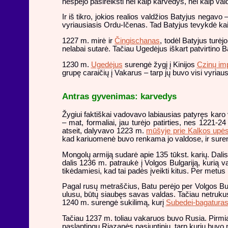
nespėjo pasireikšti nei kaip karvedys, nei kaip val
Ir iš tikro, jokios realios valdžios Batyjus negavo 
vyriausiasis Ordu-Ičenas. Tad Batyjus tevykdė kai 
1227 m. mirė ir
Čingischanas
, todėl Batyjus turėj
nelabai sutarė. Tačiau Ugedėjus iškart patvirtino 
1230 m.
Ugedėjus
surengė žygį į Kinijos
Czinų imp
grupę caraičių į Vakarus – tarp jų buvo visi vyriausi
Antras gyvenimas: karvedys
Žygiui faktiškai vadovavo labiausias patyręs kar
– mat, formaliai, jau turėjo patirties, nes 1221-
atseit, dalyvavo 1223 m.
mūšyje prie Kalkos upė
kad kariuomenė buvo renkama jo valdose, ir su
Mongolų armiją sudarė apie 135 tūkst. karių. Dalis
dalis 1236 m. patraukė į Volgos Bulgariją, kurią v
tikėdamiesi, kad tai padės įveikti kitus. Per met
Pagal rusų metraščius, Batu perėjo per Volgos Bulg
ulusu, būtų siaubęs savas valdas. Tačiau netrukus
1240 m. surengė sukilimą, kurį
Subedei-bagatura
Tačiau 1237 m. toliau vakaruos buvo Rusia. Pirmia
paslaptingu Riazanės pasiuntinių, tarp kurių buvo