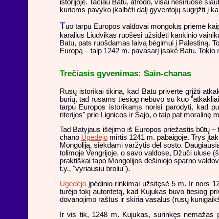
istorijoje. Tačiau Batu, atrodo, visai nesiruošė siaub
kuriems pavyko įkalbėti dalį gyventojų sugrįžti į k
T
uo tarpu Europos valdovai mongolus priėmė kaip 
karalius Liudvikas ruošėsi užsidėti kankinio vainiką
Batu, pats ruošdamas laivą bėgimui į Palestiną. T
Europą – taip 1242 m. pavasarį įsakė Batu. Tokio ne
Trečiasis gyvenimas: Sain-chanas
Rusų istorikai tikina, kad Batu privertė grįžti atk
būrių, tad rusams tiesiog nebuvo su kuo "atkakliai 
tarpu Europos istorikams norisi parodyti, kad puik
riterijos" prie Lignicos ir Šajo, o taip pat moralinę 
Tad Batyjaus išėjimo iš Europos priežastis būtų –
chano
Ugedėjo
mirtis 1241 m. pabaigoje. Trys įtak
Mongoliją, siekdami varžytis dėl sosto. Daugiausia
tolimoje Vengrijoje, o savo valdose, Džuči uluse (
praktiškai tapo Mongolijos dešiniojo sparno valdo
t.y., "vyriausiu broliu").
Ugedėjo
įpėdinio rinkimai užsitęsė 5 m. Ir nors 
turėjo tokį autoritetą, kad Kujukas buvo tiesiog pri
dovanojimo raštus ir skiria vasalus (rusų kunigaik
Ir vis tik, 1248 m. Kujukas, surinkęs nemažas 