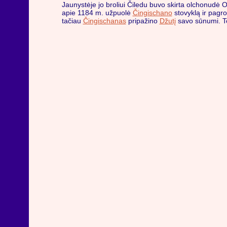
Jaunystėje jo broliui Čiledu buvo skirta olchonudė 
apie 1184 m. užpuolė
Čingischano
stovyklą ir pagr
tačiau
Čingischanas
pripažino
Džutį
savo sūnumi. To