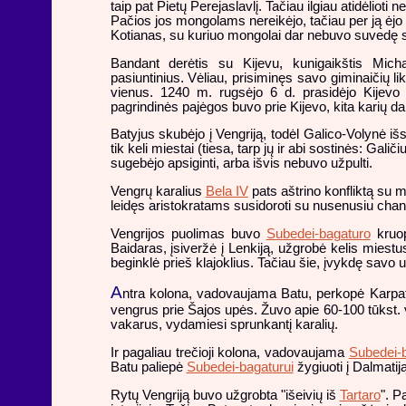
taip pat Pietų Perejaslavlį. Tačiau ilgiau atidėlioti
Pačios jos mongolams nereikėjo, tačiau per ją ėjo 
Kotianas, su kuriuo mongolai dar nebuvo suvedę 
Bandant derėtis su Kijevu, kunigaikštis Mich
pasiuntinius. Vėliau, prisiminęs savo giminaičių l
vienus. 1240 m. rugsėjo 6 d. prasidėjo Kijevo 
pagrindinės pajėgos buvo prie Kijevo, kita karių d
Batyjus skubėjo į Vengriją, todėl Galico-Volynė 
tik keli miestai (tiesa, tarp jų ir abi sostinės: Galiči
sugebėjo apsiginti, arba išvis nebuvo užpulti.
Vengrų karalius
Bela IV
pats aštrino konfliktą su m
leidęs aristokratams susidoroti su nusenusiu chanu
Vengrijos puolimas buvo
Subedei-bagaturo
kruop
Baidaras, įsiveržė į Lenkiją, užgrobė kelis miestu
beginklė prieš klajoklius. Tačiau šie, įvykdę savo
A
ntra kolona, vadovaujama Batu, perkopė Karpatu
vengrus prie Šajos upės. Žuvo apie 60-100 tūkst. 
vakarus, vydamiesi sprunkantį karalių.
Ir pagaliau trečioji kolona, vadovaujama
Subedei-
Batu paliepė
Subedei-bagaturui
žygiuoti į Dalmatij
Rytų Vengriją buvo užgrobta "išeivių iš
Tartaro
". P