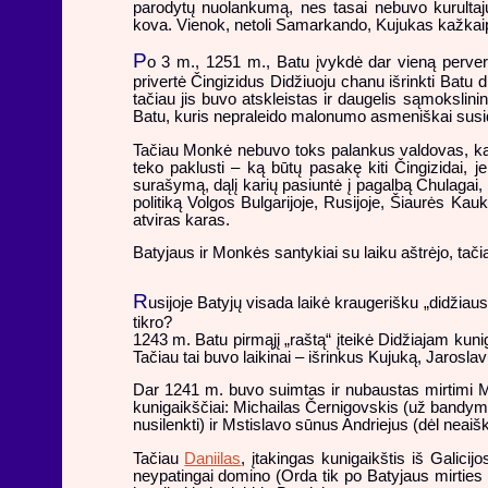
parodytų nuolankumą, nes tasai nebuvo kurultaju
kova. Vienok, netoli Samarkando, Kujukas kažkaip "l
P
o 3 m., 1251 m., Batu įvykdė dar vieną pervers
privertė Čingizidus Didžiuoju chanu išrinkti Bat
tačiau jis buvo atskleistas ir daugelis sąmokslin
Batu, kuris nepraleido malonumo asmeniškai susid
Tačiau Monkė nebuvo toks palankus valdovas, kaip t
teko paklusti – ką būtų pasakę kiti Čingizidai, j
surašymą, dąlį karių pasiuntė į pagalbą Chulagai, 
politiką Volgos Bulgarijoje, Rusijoje, Šiaurės Kau
atviras karas.
Batyjaus ir Monkės santykiai su laiku aštrėjo, tačia
R
usijoje Batyjų visada laikė kraugerišku „didžiau
tikro?
1243 m. Batu pirmąjį „raštą“ įteikė Didžiajam kunig
Tačiau tai buvo laikinai – išrinkus Kujuką, Jaroslavu
Dar 1241 m. buvo suimtas ir nubaustas mirtimi Ms
kunigaikščiai: Michailas Černigovskis (už bandy
nusilenkti) ir Mstislavo sūnus Andriejus (dėl neaiš
Tačiau
Daniilas
, įtakingas kunigaikštis iš Galic
neypatingai domino (Orda tik po Batyjaus mirties