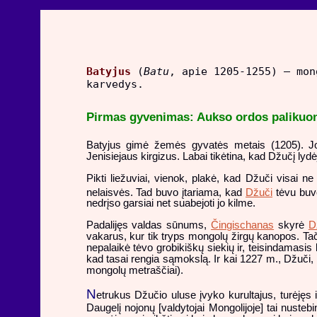
Batyjus
(
Batu
, apie 1205-1255) – mo
karvedys.
Pirmas gyvenimas: Aukso ordos palikuo
Batyjus gimė žemės gyvatės metais (1205). J
Jenisiejaus kirgizus. Labai tikėtina, kad Džučį lydėj
Pikti liežuviai, vienok, plakė, kad Džuči visai n
nelaisvės. Tad buvo įtariama, kad
Džuči
tėvu bu
nedrįso garsiai net suabejoti jo kilme.
Padalijęs valdas sūnums,
Čingischanas
skyrė
D
vakarus, kur tik tryps mongolų žirgų kanopos. Tač
nepalaikė tėvo grobikiškų siekių ir, teisindamasi
kad tasai rengia sąmokslą. Ir kai 1227 m., Džuči, i
mongolų metraščiai).
N
etrukus Džučio uluse įvyko kurultajus, turėjęs iš
Daugelį nojonų [valdytojai Mongolijoje] tai nusteb