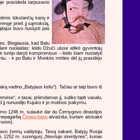
oje prasideda tarpusavio
imis tūkstančių karių ir
rengė prieš jį sąmokslą,
gitajus buvo nusiųsti pas
ses. Blogiausia, kad Batu
arė nuolaidas: leido Džuči uluse atlikti gyventojų
kė turėjo daryti kompromisus – leido šiam nustatyti
iu, - ir po Batu ir Monkės mirties dėl jų prasidėjo
ką vadino „Batyjaus keliu“). Tačiau ar taip buvo iš
emėse“, o tasai, priimdamas jį, sutiko tapti vasalu.
kad jį nunuodijo Kujuko ir jo motinos įsakymu.
ikimo 1246 m. sulaukė dar du Černygovo dinastijos
ž nepagarbą
Čingischano
atvaizdui, kuriam atsisakė
ruose).
savo žemių valdytoju. Tiesą sakant, Batyjų Rusija
i, 1252 m. surengusį „Nevriujo skerdynes“, kurias