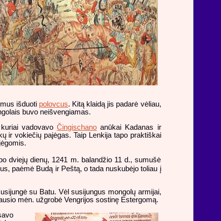
vimus išduoti
polovcus
. Kitą klaidą jis padarė vėliau,
mongolais buvo neišvengiamas.
, kuriai vadovavo
Čingischano
anūkai Kadanas ir
ų ir vokiečių pajėgas. Taip Lenkija tapo praktiškai
ajėgomis.
 po dviejų dienų, 1241 m. balandžio 11 d., sumušė
us, paėmė Budą ir Peštą, o tada nuskubėjo toliau į
e susijungė su Batu. Vėl susijungus mongolų armijai,
 sausio mėn. užgrobė Vengrijos sostinę Estergomą.
 savo