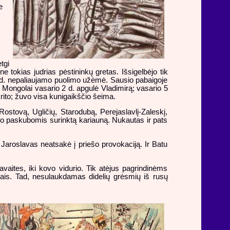
e
tgi
 tokias judrias pėstininkų gretas. Išsigelbėjo tik
5 d. nepaliaujamo puolimo užėmė. Sausio pabaigoje
. Mongolai vasario 2 d. apgulė Vladimirą; vasario 5
ito; žuvo visa kunigaikščio šeima.
stovą, Ugličių, Starodubą, Perejaslavlį-Zaleskį,
ino paskubomis surinktą kariauną. Nukautas ir pats
Jaroslavas neatsakė į priešo provokaciją. Ir Batu
vaites, iki kovo vidurio. Tik atėjus pagrindinėms
ais. Tad, nesulaukdamas didelių grėsmių iš rusų