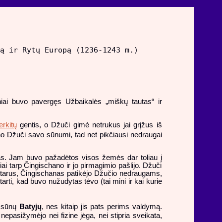
ą ir Rytų Europą (1236-1243 m.)
iai buvo pavergęs Užbaikalės „miškų tautas“ ir
rkitų
gentis, o Džuči gimė netrukus jai grįžus iš
no Džuči savo sūnumi, tad net pikčiausi nedraugai
las. Jam buvo pažadėtos visos žemės dar toliau į
i tarp Čingischano ir jo pirmagimio pašlijo. Džuči
i įtarus, Čingischanas patikėjo Džučio nedraugams,
arti, kad buvo nužudytas tėvo (tai mini ir kai kurie
o sūnų
Batyjų
, nes kitaip jis pats perims valdymą.
nepasižymėjo nei fizine jėga, nei stipria sveikata,