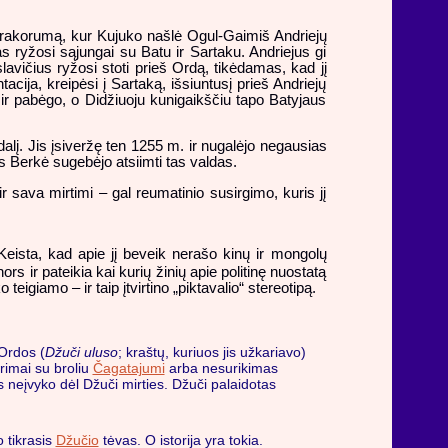
Karakorumą, kur Kujuko našlė Ogul-Gaimiš Andriejų
 ryžosi sąjungai su Batu ir Sartaku. Andriejus gi
avičius ryžosi stoti prieš Ordą, tikėdamas, kad jį
cija, kreipėsi į Sartaką, išsiuntusį prieš Andriejų
 ir pabėgo, o Didžiuoju kunigaikščiu tapo Batyjaus
alį. Jis įsiveržę ten 1255 m. ir nugalėjo negausias
is Berkė sugebėjo atsiimti tas valdas.
ir sava mirtimi – gal reumatinio susirgimo, kuris jį
Keista, kad apie jį beveik nerašo kinų ir mongolų
s ir pateikia kai kurių žinių apie politinę nuostatą
igiamo – ir taip įtvirtino „piktavalio“ stereotipą.
Ordos (
Džuči uluso
; kraštų, kuriuos jis užkariavo)
rimai su broliu
Čagatajumi
arba nesurikimas
s neįvyko dėl Džuči mirties. Džuči palaidotas
 tikrasis
Džučio
tėvas. O istorija yra tokia.