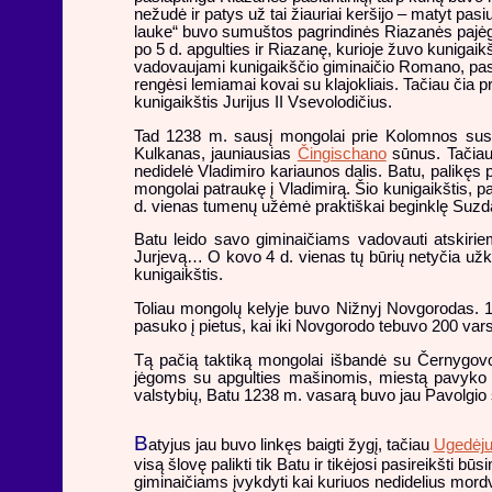
nežudė ir patys už tai žiauriai keršijo – matyt pasi
lauke“ buvo sumuštos pagrindinės Riazanės pajėgo
po 5 d. apgulties ir Riazanę, kurioje žuvo kunigaik
vadovaujami kunigaikščio giminaičio Romano, pasi
rengėsi lemiamai kovai su klajokliais. Tačiau čia 
kunigaikštis Jurijus II Vsevolodičius.
Tad 1238 m. sausį mongolai prie Kolomnos susidū
Kulkanas, jauniausias
Čingischano
sūnus. Tačiau 
nedidelė Vladimiro kariaunos dalis. Batu, palikę
mongolai patraukę į Vladimirą. Šio kunigaikštis, p
d. vienas tumenų užėmė praktiškai beginklę Suzdal
Batu leido savo giminaičiams vadovauti atskirie
Jurjevą… O kovo 4 d. vienas tų būrių netyčia užkl
kunigaikštis.
Toliau mongolų kelyje buvo Nižnyj Novgorodas. 12
pasuko į pietus, kai iki Novgorodo tebuvo 200 vars
Tą pačią taktiką mongolai išbandė su Černygovo k
jėgoms su apgulties mašinomis, miestą pavyko p
valstybių, Batu 1238 m. vasarą buvo jau Pavolgio
B
atyjus jau buvo linkęs baigti žygį, tačiau
Ugedėj
visą šlovę palikti tik Batu ir tikėjosi pasireikšti 
giminaičiams įvykdyti kai kuriuos nedidelius mordv