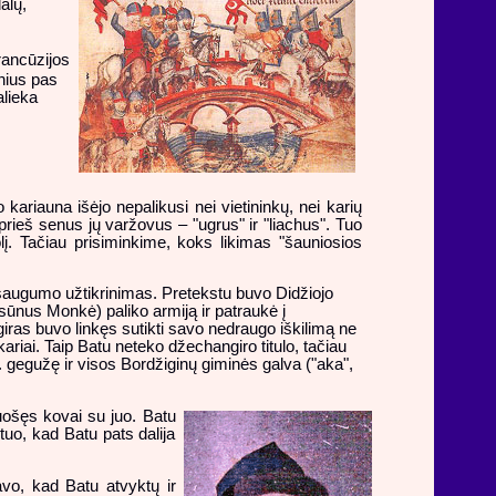
alų,
rancūzijos
nius pas
alieka
 kariauna išėjo nepalikusi nei vietininkų, nei karių
 prieš senus jų varžovus – "ugrus" ir "liachus". Tuo
uolį. Tačiau prisiminkime, koks likimas "šauniosios
 saugumo užtikrinimas. Pretekstu buvo Didžiojo
sūnus Monkė) paliko armiją ir patraukė į
iras buvo linkęs sutikti savo nedraugo iškilimą ne
riai. Taip Batu neteko džechangiro titulo, tačiau
gegužę ir visos Bordžiginų giminės galva ("aka",
uošęs kovai su juo. Batu
 tuo, kad Batu pats dalija
avo, kad Batu atvyktų ir