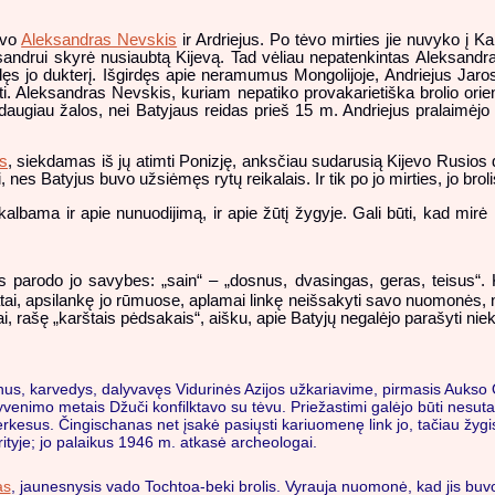
uvo
Aleksandras Nevskis
ir Ardriejus. Po tėvo mirties jie nuvyko į 
sandrui skyrė nusiaubtą Kijevą. Tad vėliau nepatenkintas Aleksandras
dęs jo dukterį. Išgirdęs apie neramumus Mongolijoje, Andriejus Jarosl
 Aleksandras Nevskis, kuriam nepatiko provakarietiška brolio orienta
daugiau žalos, nei Batyjaus reidas prieš 15 m. Andriejus pralaimėjo
as
, siekdamas iš jų atimti Ponizję, anksčiau sudarusią Kijevo Rusios d
nes Batyjus buvo užsiėmęs rytų reikalais. Ir tik po jo mirties, jo brol
kalbama ir apie nunuodijimą, ir apie žūtį žygyje. Gali būti, kad mirė 
s parodo jo savybes: „sain“ – „dosnus, dvasingas, geras, teisus“. 
ai, apsilankę jo rūmuose, aplamai linkę neišsakyti savo nuomonės, nor
rašę „karštais pėdsakais“, aišku, apie Batyjų negalėjo parašyti nieko te
us, karvedys, dalyvavęs Vidurinės Azijos užkariavime, pirmasis Aukso 
yvenimo metais Džuči konfilktavo su tėvu. Priežastimi galėjo būti nesuta
erkesus. Čingischanas net įsakė pasiųsti kariuomenę link jo, tačiau žygi
tyje; jo palaikus 1946 m. atkasė archeologai.
as
, jaunesnysis vado Tochtoa-beki brolis. Vyrauja nuomonė, kad jis buvo