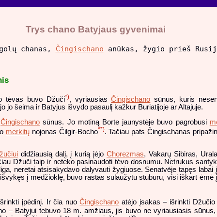
Trys chano Batyjaus gyvenimai
ngolų chanas,
Čingischano
anūkas, žygio prieš Rusij
nis
*)
o tėvas buvo Džuči
, vyriausias
Čingischano
sūnus, kuris nesen
o jo šeima ir Batyjus išvydo pasaulį kažkur Buriatijoje ar Altajuje.
e
Čingischano
sūnus. Jo motiną Borte jaunystėje buvo pagrobusi
me
**)
vo
merkitų
nojonas Čilgir-Bocho
. Tačiau pats Čingischanas pripaži
žučiui
didžiausią dalį, į kurią įėjo
Chorezmas
, Vakarų Sibiras, Ura
iau Džuči taip ir neteko pasinaudoti tėvo dosnumu. Netrukus santykia
s liga, neretai atsisakydavo dalyvauti žygiuose. Senatvėje tapęs laba
švykęs į medžioklę, buvo rastas sulaužytu stuburu, visi iškart ėmė įt
rinkti įpėdinį. Ir čia nuo
Čingischano
atėjo įsakas – išrinkti Džuči
ino – Batyjui tebuvo 18 m. amžiaus, jis buvo ne vyriausiasis sūnus, 