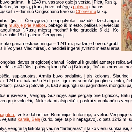
 nebuvo galima – ir 1240 m. vasaros gale įsiveržta į Pietų Rusią.
kelias į Vengriją, į kurią buvo pabėgęs
polovcų
chanas
sąskaitų – dar nuo Čingischano karo su
Chorezmu
laikų.
ailas (jis ir Černygovo) neapgalvotai nužudė džechangiro
ikimą
mūšyje prie Kalkos
, pabėgo iš miesto, palikęs kijeviečius
apgulimas („Rusų miestų motina“ krito gruodžio 6 d.). Kol
alis spalio 18 d. paėmė Černygovą.
išsisuko gana neskausmingai – 1241 m. pradžioje buvo užgrobti
us ir Volynės Vladimiras), o nedideli ir gerai įtvirtinti miestai arba
ongolas, davęs prieglobstį chanui Kotianui ir grubiai atmetęs reikala
, dėl ko 40 tūkst. polovcų karių išėjo į Bulgariją. Tačiau karas su 
ščiai suplanuotas. Armija buvo padalinta į tris kolonas. Šiaurinei
s ir 1241 m. balandžio 9 d. prie Lignicos sumušė jungtines lenkų, ček
 užduotį, pasuko į Slovakiją, kad susijungtų su pagrindinės mongolų p
s ir įsiveržė į Vengriją. Sužinojęs apie pergalę prie Lignicos, Batu
vengrų ir vokiečių. Neleisdami atsipeikėti, paskui sprunkančius vengr
bagaturo
, veikė dabartinės Rumunijos teritorijoje, o vėliau Vengrijoj
ą vejantis
karalių Belą
(kurio, beje, taip ir nepagavo), o pats 1242 m.
atys vengrai tą laikotarpį vadina "tartarjaras" ir laiko vienu sunkiausių