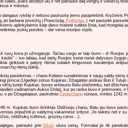
ti šalies, įsakė atstatyti ūkį ir net patraukė dalį vengrų ir vokiečių feod
aimus ir miestus.
dangaus rykštę ir nebuvo pasiruošę jiems pasipriešinti. Kryžeivis P
, jei barbarai įsiveržtų į Prancūziją,
Fridrichas II
net pasiuntė pasiunti
okiomis aplinkybėmis kaip dievo malonė sutikta žinia, kad mongolai p
tikėtas įvykių posūkis – dar viena istorijos mįslė.
akli rusų kova jo užnugaryje. Tačiau vargu ar taip buvo – iš Rusijos jo
kautis" – tuo labiau, kad pietų Rusijos kariai noriai dalyvavo žygyje
iai ginkluoti ir patyrę riteriai sulaikė lengvosios kavalerijos antp
monarchų-riterių būklę.
 tikslų pasiekimas – chano Kotiano sunaikinimas ir naujų valdų sienų
ingi princai (Ugedėjo sūnus Kujukas, Džagatėjo anūkas Buri ir Tulujo 
 vilčių turėjo Kujukas, buvęs aršiausiu Batu priešininku, tad džechang
šiandien vadinamam Aukso Orda), kur po ranka buvo ir priemonės, ir ka
vu, o po Džagatajaus, paskutinio
Čingischano
sūnaus, mirties 1242 m. 
1246 m. Kujukas buvo išrinktas Didžiuoju chanu, Batu jau buvo pasir
verstas pripažinti jo valdymą vakarinėse srityse. Jis taikėsi net ir su
ščius, seldžiukų sultonus, gruzinų carus…).
pajėgas, patraukė prie
Džuči
uluso sienų. Formaliai jis tik pareikal