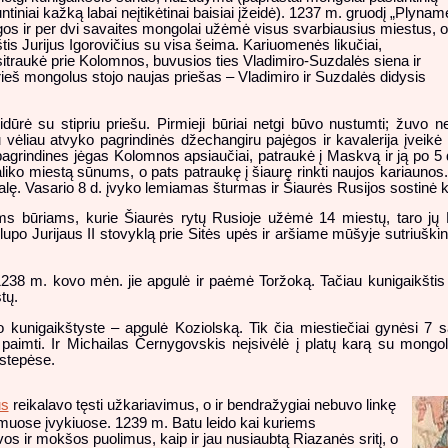
untiniai kažką labai neįtikėtinai baisiai įžeidė). 1237 m. gruodį „Plynam
s ir per dvi savaites mongolai užėmė visus svarbiausius miestus, o
štis Jurijus Igorovičius su visa šeima. Kariuomenės likučiai,
traukė prie Kolomnos, buvusios ties Vladimiro-Suzdalės siena ir
prieš mongolus stojo naujas priešas – Vladimiro ir Suzdalės didysis
rė su stipriu priešu. Pirmieji būriai netgi būvo nustumti; žuvo ne
vėliau atvyko pagrindinės džechangiru pajėgos ir kavalerija įveikė ne
s pagrindines jėgas Kolomnos apsiaučiai, patraukė į Maskvą ir ją po 
aliko miestą sūnums, o pats patraukę į šiaurę rinkti naujos kariaunos
ę. Vasario 8 d. įvyko lemiamas šturmas ir Šiaurės Rusijos sostinė kr
ms būriams, kurie Šiaurės rytų Rusioje užėmė 14 miestų, taro jų Ro
upo Jurijaus II stovyklą prie Sitės upės ir aršiame mūšyje sutriušk
38 m. kovo mėn. jie apgulė ir paėmė Toržoką. Tačiau kunigaikštis 
tų.
unigaikštyste – apgulė Koziolską. Tik čia miestiečiai gynėsi 7 sa
aimti. Ir Michailas Černygovskis neįsivėlė į platų karą su mongol
 stepėse.
us
reikalavo tęsti užkariavimus, o ir bendražygiai nebuvo linkę
būsimuose įvykiuose. 1239 m. Batu leido kai kuriems
os ir mokšos puolimus, kaip ir jau nusiaubtą Riazanės sritį, o