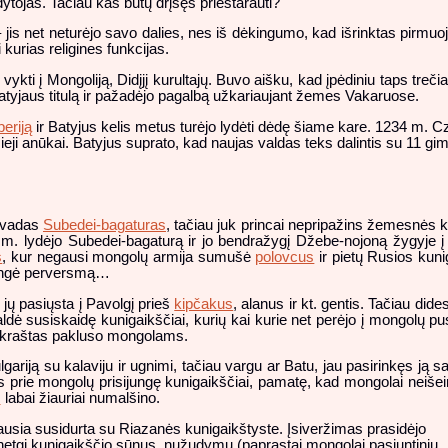
dytojas. Tačiau kas būtų drįsęs prieštarauti?
– jis net neturėjo savo dalies, nes iš dėkingumo, kad išrinktas pirmuoju
kurias religines funkcijas.
o vykti į Mongoliją, Didįjį kurultajų. Buvo aišku, kad įpėdiniu taps tr
Batyjaus titulą ir pažadėjo pagalbą užkariaujant žemes Vakaruose.
eriją
ir Batyjus kelis metus turėjo lydėti dėdę šiame kare. 1234 m. Czin
eji anūkai. Batyjus suprato, kad naujas valdas teks dalintis su 11 gimin
o vadas
Subedei-bagaturas
, tačiau juk princai nepripažins žemesnės k
24 m. lydėjo Subedei-bagaturą ir jo bendražygį Džebe-nojoną žygyje 
s
, kur negausi mongolų armija sumušė
polovcus
ir pietų Rusios kuni
rengė perversmą…
 jų pasiųsta į Pavolgį prieš
kipčakus
, alanus ir kt. gentis. Tačiau dide
aldė susiskaidę kunigaikščiai, kurių kai kurie net perėjo į mongolų pu
us kraštas pakluso mongolams.
ariją su kalaviju ir ugnimi, tačiau vargu ar Batu, jau pasirinkęs ją s
 prie mongolų prisijungę kunigaikščiai, pamatę, kad mongolai neišei
s
labai žiauriai numalšino.
usia susidurta su Riazanės kunigaikštyste. Įsiveržimas prasidėjo
 netgi kunigaikščio sūnus, nužudymu (paprastai mongolai pasiuntinių