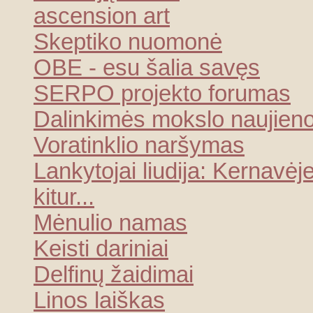
ascension art
Skeptiko nuomonė
OBE - esu šalia savęs
SERPO projekto forumas
Dalinkimės mokslo naujien
Voratinklio naršymas
Lankytojai liudija: Kernavėje
kitur...
Mėnulio namas
Keisti dariniai
Delfinų žaidimai
Linos laiškas