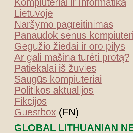
Kompiuteriai ir Informatika
Lietuvoje
Naršymo pagreitinimas
Panaudok senus kompiuter
Gegužio žiedai ir oro pilys
Ar gali mašina turėti protą?
Patiekalai iš žuvies
Saugūs kompiuteriai
Politikos aktualijos
Fikcijos
Guestbox
(EN)
GLOBAL LITHUANIAN NE