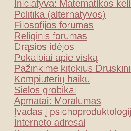
Iniciatyva: Matematikos kel
Politika (alternatyvos)
Filosofijos forumas
Religinis forumas
Drąsios idėjos
Pokalbiai apie viską
Pažinkime kitokius Druskin
Kompiuterių haiku
Sielos grobikai
Apmatai: Moralumas
Įvadas į psichoproduktologi
Interneto adresai