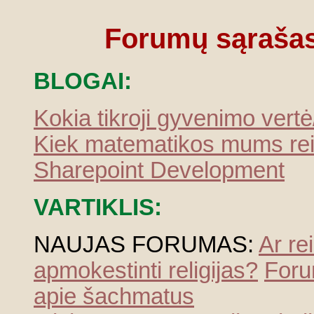
Forumų sąraša
BLOGAI:
Kokia tikroji gyvenimo vert
Kiek matematikos mums rei
Sharepoint Development
VARTIKLIS:
NAUJAS FORUMAS:
Ar re
apmokestinti religijas?
For
apie šachmatus