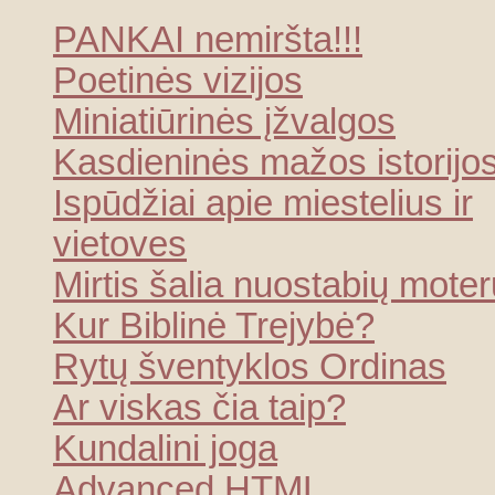
PANKAI nemiršta!!!
Poetinės vizijos
Miniatiūrinės įžvalgos
Kasdieninės mažos istorijo
Ispūdžiai apie miestelius ir
vietoves
Mirtis šalia nuostabių moter
Kur Biblinė Trejybė?
Rytų šventyklos Ordinas
Ar viskas čia taip?
Kundalini joga
Advanced HTML