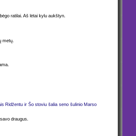
ubėgo ratilai. Aš lėtai kylu aukštyn.
ių metų.
šama.
 Ridžentu ir Šo stoviu šalia seno šulinio Marso
į savo draugus.