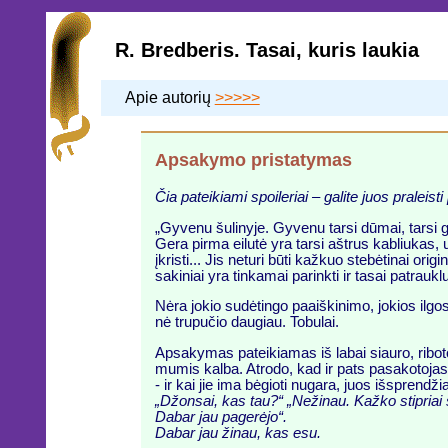
R. Bredberis. Tasai, kuris laukia
Apie autorių
>>>>>
Apsakymo pristatymas
Čia pateikiami spoileriai – galite juos praleist
„Gyvenu šulinyje. Gyvenu tarsi dūmai, tarsi g
Gera pirma eilutė yra tarsi aštrus kabliukas, už
įkristi... Jis neturi būti kažkuo stebėtinai ori
sakiniai yra tinkamai parinkti ir tasai patrauk
Nėra jokio sudėtingo paaiškinimo, jokios ilgo
nė trupučio daugiau. Tobulai.
Apsakymas pateikiamas iš labai siauro, ribot
mumis kalba. Atrodo, kad ir pats pasakotojas n
- ir kai jie ima bėgioti nugara, juos išsprendžia
„Džonsai, kas tau?“ „Nežinau. Kažko stipriai s
Dabar jau pagerėjo“.
Dabar jau žinau, kas esu.