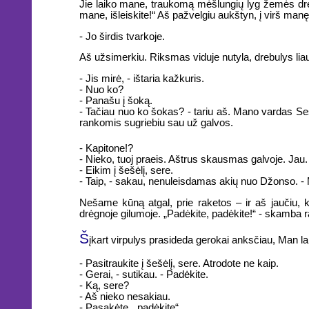
Jie laiko mane, traukomą mėšlungių lyg žemės drebėjim
mane, išleiskite!“ Aš pažvelgiu aukštyn, į virš man
- Jo širdis tvarkoje.
Aš užsimerkiu. Riksmas viduje nutyla, drebulys liaun
- Jis mirė, - ištaria kažkuris.
- Nuo ko?
- Panašu į šoką.
- Tačiau nuo ko šokas? - tariu aš. Mano vardas Seš
rankomis sugriebiu sau už galvos.
- Kapitone!?
- Nieko, tuoj praeis. Aštrus skausmas galvoje. Jau.
- Eikim į šešėlį, sere.
- Taip, - sakau, nenuleisdamas akių nuo Džonso. - M
Nešame kūną atgal, prie raketos – ir aš jaučiu, 
drėgnoje gilumoje. „Padėkite, padėkite!“ - skamb
Š
įkart virpulys prasideda gerokai anksčiau, Man lab
- Pasitraukite į šešėlį, sere. Atrodote ne kaip.
- Gerai, - sutikau. - Padėkite.
- Ką, sere?
- Aš nieko nesakiau.
- Pasakėte, „padėkite“.