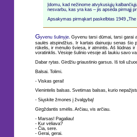
Įdomu, kad nežinome atvykusiųjų kalbančiųjų 
nesvarbu, kas yra kas – jis apsėda pirmąjį pr
Apsakymas pirmąkart paskelbtas 1949 „The A
G
yvenu šulinyje.
Gyvenu tarsi dūmai, tarsi garai a
saulės atspindžius. Ir kartais dainuoju senas šio 
rūkelis, ir mėnulio šviesa, ir atmintis. Aš liūdnas i
voratinklis. Vėsioje šulinio vėsoje aš laukiu savo val
Dabar rytas. Girdžiu griaustinio garsus. Iš toli užuo
Balsai. Tolimi.
- Viskas gerai!
Vienintelis balsas. Svetimas balsas, kurio nepažįst
- Siųskite žmones į žvalgybą!
Girgždantis smėlis. Arčiau, vis arčiau.
- Marsas! Pagaliau!
- Kur vėliava?
- Čia, sere.
- Gerai, gerai.