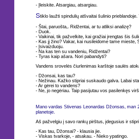
- Įleiskite. Atsargiau, atsargiau.
S
tiklo laužti spindulių atšvaitai šulinio prieblandoje
- Štai, paruošta,. Ridžentai, ar tu atliksi analizę?
- Duok.
- Vaikinai, tik pažvelkite, kai gražiai įrengtas šis š
- Kas jį žino? Vakar, kai nusileidome tame mieste, S
- Įsivaizduoju.
- Na kas ten su vandeniu, Ridžentai?
- Tyras kaip ašara. Nori pabandyti?
Vandens srovelės čiurlenimas karštoje saulės atoka
- Džonsai, kas tau?
- Nežinau. Kažko stipriai suskaudo galva. Labai stai
- Ar gėrei to vandens?
- Ne, jo negėriau. Taip pasijutau vos pasilenkęs virš
Mano vardas Stivenas Leonardas Džonsas, man 25-er
planetoje.
Aš pažvelgiu į savo rankų pirštus, įdegusius ir stipr
- Kas tau, Džonsai? - klausia jie.
- Viskas tvarkoje, - atsakau. - Nieko ypatingo.