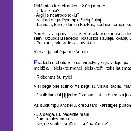
Ridžentas kilsteli galvą ir žiūri į mane:
- Iš kur žinai?
- Argi jis neatrodo tokiu?
- Niekad negirdėjau apie Sielų šulinį.
- Tai vieta, kurioje laukia kažkas, kadaise turėjęs 
Smėlis yra ugnis ir laivas yra sidabrinė liepsna di
slėnį. Užuodžiu raketos, įkaitusios saulėje, kvapą. 
- Palikau jį prie šulinio, - atsakau.
Vienas jų nubėga prie šulinio.
P
radedu drebėti. Silpnas virpulys, kilęs viduje, pama
meldžia: „Išleiskite mane! Išleiskite!“ - toks jausma
- Ridžentas šulinyje!
Visi bėga prie šulinio. Aš bėgu su visais, tačiau m
- Jis tikriausiai į jį įkrito; Džonsai, juk tu buvai s
Aš suklumpu ant kelių, drebu tarsi karštligės purto
- Jis serga. Ei, padėkite man!
- Jam saulės smūgis...
- Ne, ne saulės smūgis - sušnabždu aš.