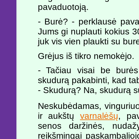
pavaduotoją.
- Burė? - perklausė pav
Jums gi nuplauti kokius 3
juk vis vien plaukti su bur
Grėjus iš tikro nemokėjo.
- Tačiau visai be burės
skudurą pakabinti, kad ta
- Skudurą? Na, skudurą su
Neskubėdamas, vinguriuo
ir aukštų
varnalėšų
, pa
senos daržinės, nudažy
reikšmingai paskambaliojo