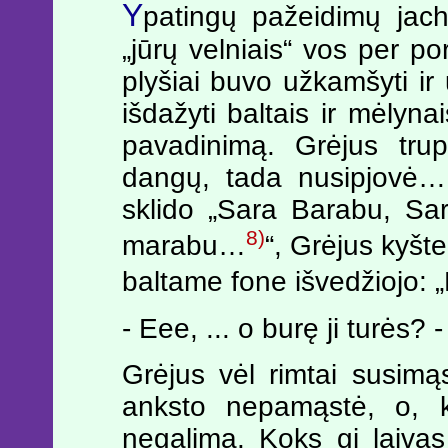
Y
patingų pažeidimų jach
„jūrų velniais“ vos per po
plyšiai buvo užkamšyti ir už
išdažyti baltais ir mėlynai
pavadinimą. Grėjus trup
dangų, tada nusipjovė… 
sklido „Sara Barabu, Sa
8)
marabu…
“, Grėjus kyšte
baltame fone išvedžiojo: „
- Eee, ... o burę ji turės?
Grėjus vėl rimtai susimąs
anksto nepamąstė, o, k
negalima. Koks gi laiva