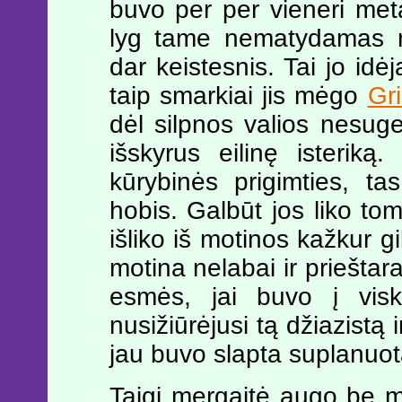
buvo per per vieneri met
lyg tame nematydamas ni
dar keistesnis. Tai jo id
taip smarkiai jis mėgo
Gr
dėl silpnos valios nesuge
išskyrus eilinę isteriką
kūrybinės prigimties, ta
hobis. Galbūt jos liko tom
išliko iš motinos kažkur 
motina nelabai ir prieštara
esmės, jai buvo į visk
nusižiūrėjusi tą džiazistą
jau buvo slapta suplanuot
Taigi mergaitė augo be m