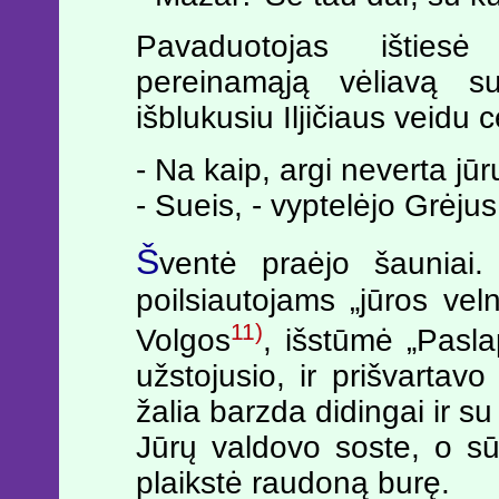
Pavaduotojas išties
pereinamąją vėliavą su
išblukusiu Iljičiaus veidu c
- Na kaip, argi neverta jū
- Sueis, - vyptelėjo Grėjus
Š
ventė praėjo šauniai. 
poilsiautojams „jūros velni
11)
Volgos
, išstūmė „Paslap
užstojusio, ir prišvartavo
žalia barzda didingai ir 
Jūrų valdovo soste, o s
plaikstė raudoną burę.