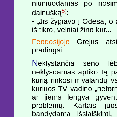
niūniuodamas po nosimi
5)
dainušką
:
- „Jis žygiavo į Odesą, o
iš tikro, velniai žino kur...
Feodosijoje
Grėjus atsi
pradingsi...
N
eklystančia seno lėb
neklysdamas aptiko tą pa
kurią rinkosi ir valandų va
kuriuos TV vadino „neform
ar jiems lengva gyvent
problemų. Kartais juo
bandydama išsiaiškinti,