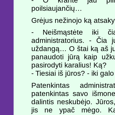
- O krante jau piln
poilsiaujančių…
Grėjus nežinojo ką atsakyt
- Neišmąstėte iki či
administratorius. - Čia
uždangą… O štai ką aš ju
panaudoti jūrą kaip užkul
pasirodyti karalius! Ką?
- Tiesiai iš jūros? - iki g
Patenkintas administrat
patenkintas savo išmone
dalintis neskubėjo. Jūros
jis ne ypač mėgo. Ka