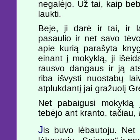
negalėjo. Už tai, kaip bebū
laukti.
Beje, ji darė ir tai, ir
pasaulio ir net savo tėvo 
apie kurią parašyta knyg
einant į mokyklą, ji išei
rausvo dangaus ir ją ats
riba išvysti nuostabų la
atplukdantį jai gražuolį Gr
Net pabaigusi mokyklą j
tebėjo ant kranto, tačiau,
J
is buvo lėbautoju. Net 