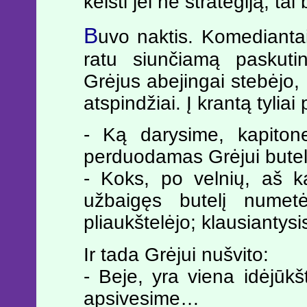
keisti jei ne strategiją, tai
B
uvo naktis. Komediantai
ratu siunčiamą paskutin
Grėjus abejingai stebėjo,
atspindžiai. Į krantą tylia
- Ką darysime, kapitone
perduodamas Grėjui butelį
- Koks, po velnių, aš ka
užbaigęs butelį numetė
pliaukštelėjo; klausiantys
Ir tada Grėjui nušvito:
- Beje, yra viena idėjūk
apsivesime…