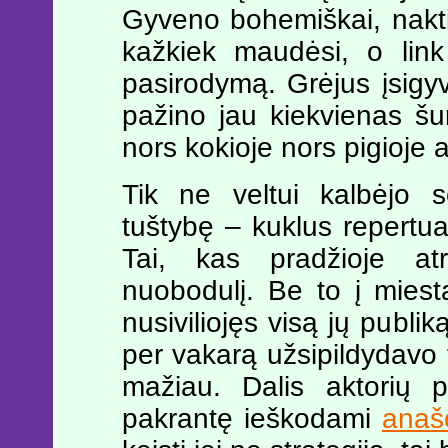
Gyveno bohemiškai, nakti
kažkiek maudėsi, o link
pasirodymą. Grėjus įsig
pažino jau kiekvienas šu
nors kokioje nors pigioje a
Tik ne veltui kalbėjo s
tuštybę – kuklus repertu
Tai, kas pradžioje at
nuobodulį. Be to į miest
nusiviliojęs visą jų publi
per vakarą užsipildydavo 
mažiau. Dalis aktorių p
pakrantę ieškodami
anaš