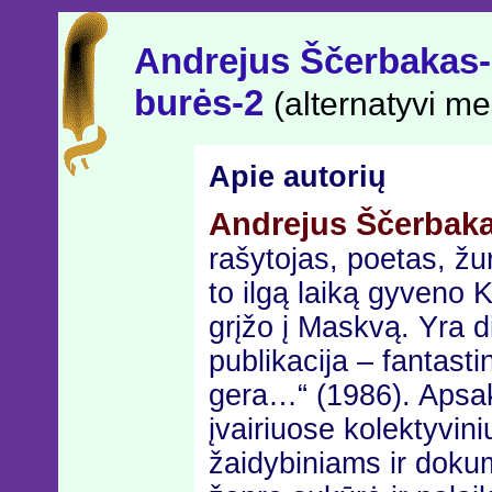
Andrejus Ščerbakas
burės-2
(alternatyvi mei
Apie autorių
Andrejus Ščerbak
rašytojas, poetas, žu
to ilgą laiką gyveno K
grįžo į Maskvą. Yra d
publikacija – fantast
gera…“ (1986). Apsak
įvairiuose kolektyvin
žaidybiniams ir doku