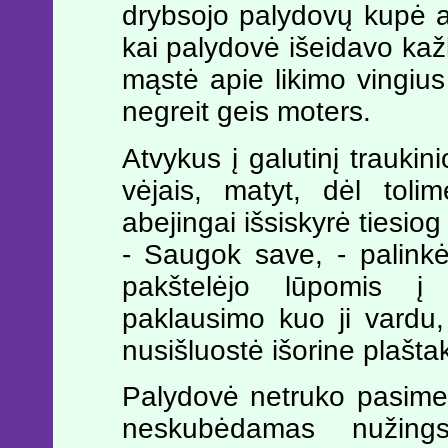
drybsojo palydovų kupė an
kai palydovė išeidavo kaž
mąstė apie likimo vingius i
negreit geis moters.
Atvykus į galutinį trauki
vėjais, matyt, dėl toli
abejingai išsiskyrė tiesio
- Saugok save, - palinkė
pakštelėjo lūpomis į 
paklausimo kuo ji vardu, j
nusišluostė išorine plašta
Palydovė netruko pasimes
neskubėdamas nužingsn