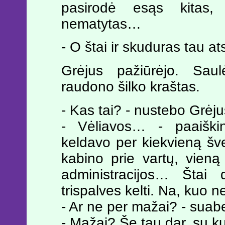
pasirodė esąs kitas,
nematytas…
- O štai ir skuduras tau a
Grėjus pažiūrėjo. Saul
raudono šilko kraštas.
- Kas tai? - nustebo Grėju
- Vėliavos… - paaiški
keldavo per kiekvieną šve
kabino prie vartų, vieną
administracijos… Štai
trispalves kelti. Na, kuo n
- Ar ne per mažai? - suab
- Mažai? Še tau dar, su kut