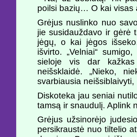
poilsi bazių… O kai visa
Grėjus nuslinko nuo savo 
jie susidauždavo ir gėrė ti
jėgų, o kai jėgos išsek
išvirto. „Velniai“ sumi
sieloje vis dar kažkas
neišsklaidė. „Nieko, ni
svarbiausia neišsiblaivyti, 
Diskoteka jau seniai nutil
tamsą ir snaudulį. Aplink
Grėjus užsinorėjo judesi
persikraustė nuo tiltelio at