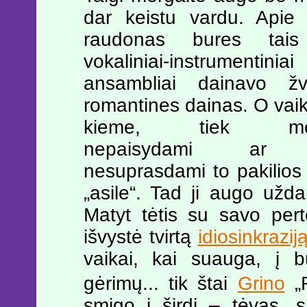
dar keistu vardu. Apie 
raudonas bures tais 
vokaliniai-instrumentiniai
ansambliai dainavo žv
romantines dainas. O vaika
kieme, tiek moky
nepaisydami ar t
nesuprasdami to pakilios n
„asile“. Tad ji augo užd
Matyt tėtis su savo pert
išvystė tvirtą
idiosinkrazij
vaikai, kai suauga, į b
gėrimų... tik štai
Grino
„R
smigo į širdį – tėvas, s