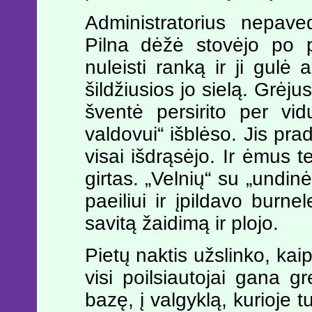
Administratorius nepave
Pilna dėžė stovėjo po p
nuleisti ranką ir ji gulė 
šildžiusios jo sielą. Grėju
šventė persirito per vi
valdovui“ išblėso. Jis prad
visai išdrąsėjo. Ir ėmus t
girtas. „Velnių“ su „undinė
paeiliui ir įpildavo burnel
savitą žaidimą ir plojo.
Pietų naktis užslinko, kaip 
visi poilsiautojai gana gr
bazę, į valgyklą, kurioje t