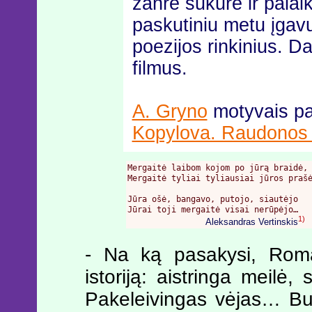
žanre sukūrė ir palai
paskutiniu metu įgavus
poezijos rinkinius. D
filmus.
A. Gryno
motyvais pa
Kopylova. Raudonos b
Mergaitė laibom kojom po jūrą braidė,

Mergaitė tyliai tyliausiai jūros prašė
Jūra ošė, bangavo, putojo, siautėjo

Jūrai toji mergaitė visai nerūpėjo…

1)
Aleksandras Vertinskis
- Na ką pasakysi, Rom
istoriją: aistringa meilė
Pakeleivingas vėjas… Bu