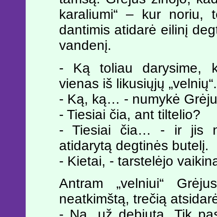
karaliumi“ – kur noriu,
dantimis atidarė eilinį degt
vandenį.
- Ką toliau darysime, 
vienas iš likusiųjų „velnių“.
- Ką, ką… - numykė Grėju
- Tiesiai čia, ant tiltelio?
- Tiesiai čia… - ir jis 
atidarytą degtinės butelį.
- Kietai, - tarstelėjo vaikin
Antram „velniui“ Grėjus
neatkimštą, trečią atsidar
- Na, už debiutą. Tik pa