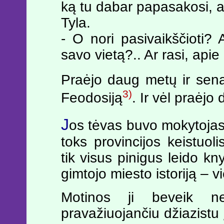
ką tu dabar papasakosi, a
Tyla.
- O nori pasivaikščioti? 
savo vietą?.. Ar rasi, apie
Praėjo daug metų ir sena
3)
Feodosiją
. Ir vėl praėj
J
os tėvas buvo mokytojas, 
toks provincijos keistuolis
tik visus pinigus leido kn
gimtojo miesto istoriją –
Motinos ji beveik ne
pravažiuojančiu džiazistu 