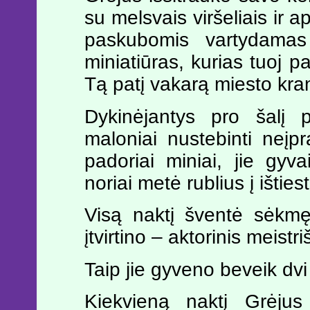
su melsvais viršeliais ir a
paskubomis vartydamas 
miniatiūras, kurias tuoj pa
Tą patį vakarą miesto kran
Dykinėjantys pro šalį p
maloniai nustebinti neįpr
padoriai miniai, jie gyva
noriai metė rublius į išties
Visą naktį šventė sėkmę
įtvirtino – aktorinis meist
Taip jie gyveno beveik dvi
Kiekvieną naktį Grėjus 