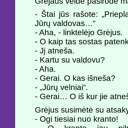
Grėjaus veide pasirodė m
- Štai jūs rašote: „Priep
Jūrų valdovas…“
- Aha, - linktelėjo Grėjus.
- O kaip tas sostas patenk
- Jį atneša.
- Kartu su valdovu?
- Aha.
- Gerai. O kas išneša?
- „Jūrų velniai“.
- Gerai… O iš kur jie atn
Grėjus susimėtė su atsak
- Ogi tiesiai nuo kranto!