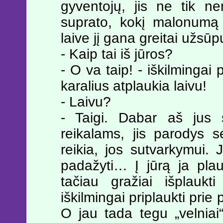
gyventojų, jis ne tik ne
suprato, kokį malonumą 
laive jį gana greitai užsū
- Kaip tai iš jūros?
- O va taip! - iškilmingai 
karalius atplaukia laivu!
- Laivu?
- Taigi. Dabar aš jus 
reikalams, jis parodys s
reikia, jos sutvarkymui. J
padažyti… Į jūrą ja plauk
tačiau gražiai išplaukt
iškilmingai priplaukti prie
O jau tada tegu „velnia