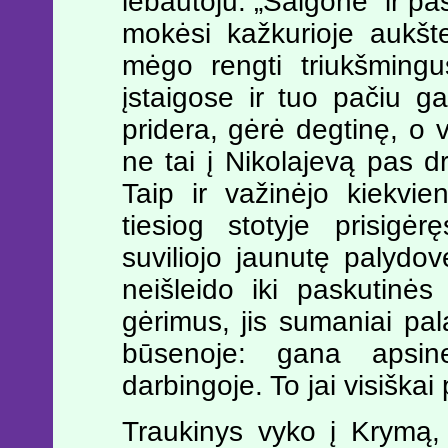
lėbautoju. „Saigone“ ir pa
mokėsi kažkurioje aukšte
mėgo rengti triukšmingus
įstaigose ir tuo pačiu gau
pridera, gėrė degtinę, o 
ne tai į Nikolajevą pas d
Taip ir važinėjo kiekvi
tiesiog stotyje prisigė
suviliojo jaunutę palydov
neišleido iki paskutinė
gėrimus, jis sumaniai pala
būsenoje: gana apsine
darbingoje. To jai visiškai
Traukinys vyko į Krymą, 