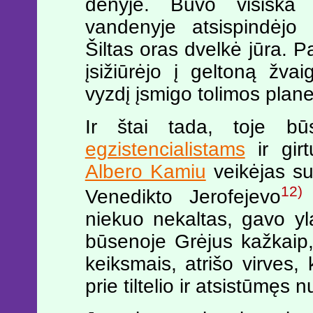
denyje. Buvo visiška
vandenyje atsispindėjo 
Šiltas oras dvelkė jūra. 
įsižiūrėjo į geltoną žva
vyzdį įsmigo tolimos plan
Ir štai tada, toje bū
egzistencialistams
ir girt
Albero Kamiu
veikėjas su
12)
Venedikto Jerofejevo
niekuo nekaltas, gavo yla
būsenoje Grėjus kažkaip,
keiksmais, atrišo virves, 
prie tiltelio ir atsistūmęs 