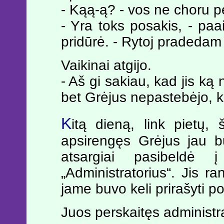
- Kąą-ą? - vos ne choru pe
- Yra toks posakis, - paai
pridūrė. - Rytoj pradedam
Vaikinai atgijo.
- Aš gi sakiau, kad jis ką
bet Grėjus nepastebėjo, 
K
itą dieną, link pietų, 
apsirengęs Grėjus jau bu
atsargiai pasibeldė
„Administratorius“. Jis ra
jame buvo keli prirašyti po
Juos perskaitęs administra