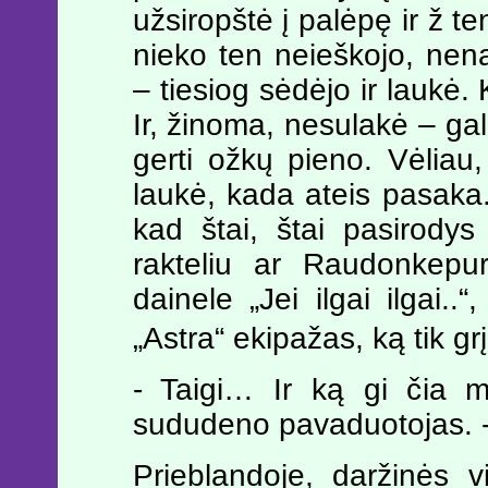
užsiropštė į palėpę ir ž t
nieko ten neieškojo, nen
– tiesiog sėdėjo ir laukė
Ir, žinoma, nesulakė – gal
gerti ožkų pieno. Vėliau
laukė, kada ateis pasaka. 
kad štai, štai pasirody
rakteliu ar Raudonkepur
dainele „Jei ilgai ilgai..
„Astra“ ekipažas, ką tik g
- Taigi… Ir ką gi čia m
sududeno pavaduotojas.
Prieblandoje, daržinės 