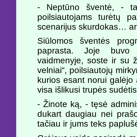
- Neptūno šventė, - t
poilsiautojams turėtų pa
scenarijus skurdokas… ar
Siūlomos šventės prog
paprasta. Joje buvo
vaidmenyje, soste ir su ža
velniai“, poilsiautojų mir
kurios esant norui galėjo 
visa išlikusi trupės sudėtis
- Žinote ką, - tęsė admin
dukart daugiau nei prašo
tačiau ir jums teks paplušė