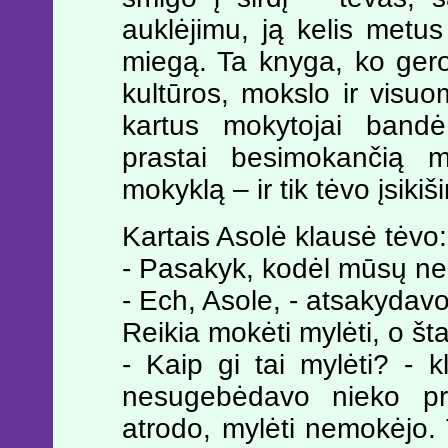
auklėjimu, ją kelis metus
miegą. Ta knyga, ko gero,
kultūros, mokslo ir visuo
kartus mokytojai bandė
prastai besimokančią me
mokyklą – ir tik tėvo įsiki
Kartais Asolė klausė tėvo:
- Pasakyk, kodėl mūsų ne
- Ech, Asole, - atsakydavo
Reikia mokėti mylėti, o šta
- Kaip gi tai mylėti? - k
nesugebėdavo nieko pro
atrodo, mylėti nemokėjo. T