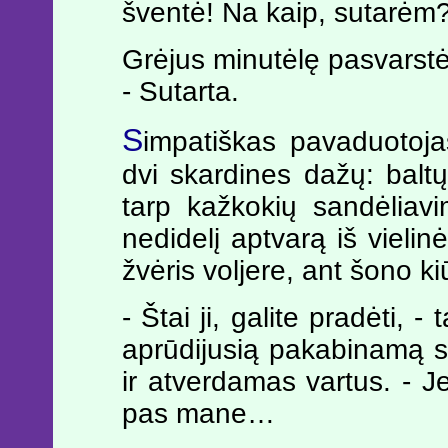
šventė! Na kaip, sutarėm?
Grėjus minutėlę pasvarstė,
- Sutarta.
S
impatiškas pavaduotojas
dvi skardines dažų: bal
tarp kažkokių sandėliavi
nedidelį aptvarą iš vielinė
žvėris voljere, ant šono ki
- Štai ji, galite pradėti,
aprūdijusią pakabinamą si
ir atverdamas vartus. - Jei
pas mane…