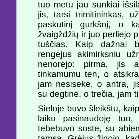
tuo metu jau sunkiai išs
jis, tarsi trimitininkas, 
paskutinį gurkšnį, o ka
žvaigždžių ir juo perliejo 
tuščias. Kaip dažnai b
rengėjus akimirksniu užm
nenorėjo: pirma, jis 
tinkamumu ten, o atsikra
jam nesisekė, o antra, ji
su degtine, o trečia, jam t
Sieloje buvo šleikštu, kaip
laiku pasinaudoję tuo,
tebebuvo soste, su abie
tamsą. Grėjus žinojo, ka