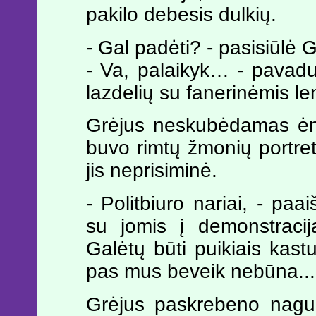
pakilo debesis dulkių.
- Gal padėti? - pasisiūlė G
- Va, palaikyk… - pavadu
lazdelių su fanerinėmis le
Grėjus neskubėdamas ėmė
buvo rimtų žmonių portret
jis neprisiminė.
- Politbiuro nariai, - pa
su jomis į demonstraci
Galėtų būti puikiais kast
pas mus beveik nebūna...
Grėjus paskrebeno nagu