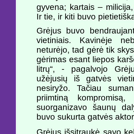
gyvena; kartais – milici
Ir tie, ir kiti buvo pietieti
Grėjus buvo bendraujant
vietiniais. Kavinėje n
neturėjo, tad gėrė tik sky
gėrimas esant liepos karš
litrų“, - pagalvojo Grėj
užėjusių iš gatvės viet
nesiryžo. Tačiau suman
priimtiną kompromisą,
suorganizavo šaunų dal
buvo sukurta gatvės aktor
Grėjus išsitraukė savo ke