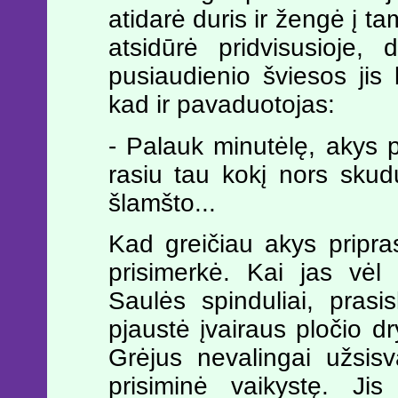
atidarė duris ir žengė į 
atsidūrė pridvisusioje,
pusiaudienio šviesos ji
kad ir pavaduotojas:
- Palauk minutėlę, akys pr
rasiu tau kokį nors sku
šlamšto...
Kad greičiau akys pripras
prisimerkė. Kai jas vėl
Saulės spinduliai, pras
pjaustė įvairaus pločio 
Grėjus nevalingai užsisv
prisiminė vaikystę. Jis