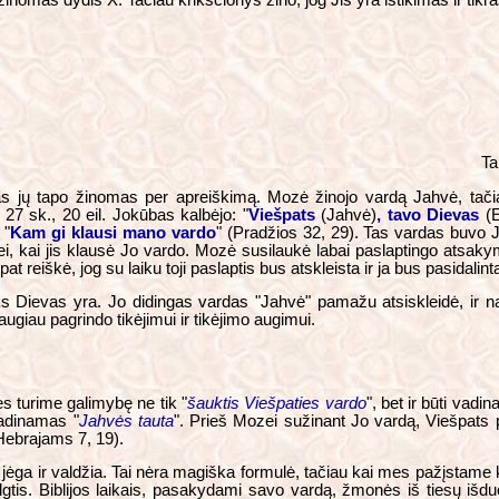
omas dydis X. Tačiau krikščionys žino, jog Jis yra ištikimas ir tikra
Ta
enas jų tapo žinomas per apreiškimą. Mozė žinojo vardą Jahvė, tači
7 sk., 20 eil. Jokūbas kalbėjo: "
Viešpats
(Jahvė)
, tavo Dievas
(E
 "
Kam gi klausi mano vardo
" (Pradžios 32, 29). Tas vardas buvo J
ei, kai jis klausė Jo vardo. Mozė susilaukė labai paslaptingo atsaky
pat reiškė, jog su laiku toji paslaptis bus atskleista ir ja bus pasidalint
s Dievas yra. Jo didingas vardas "Jahvė" pamažu atsiskleidė, ir n
ugiau pagrindo tikėjimui ir tikėjimo augimui.
s turime galimybę ne tik "
šauktis Viešpaties vardo
", bet ir būti vadi
vadinamas "
Jahvės tauta
". Prieš Mozei sužinant Jo vardą, Viešpats 
Hebrajams 7, 19).
i jėga ir valdžia. Tai nėra magiška formulė, tačiau kai mes pažįstame k
gtis. Biblijos laikais, pasakydami savo vardą, žmonės iš tiesų išd