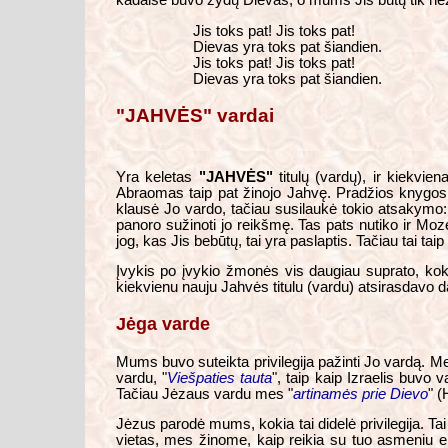
kadaise buvo žydų Dievas, o mums Jis būtų tik nežin
Jis toks pat! Jis toks pat!
Dievas yra toks pat šiandien.
Jis toks pat! Jis toks pat!
Dievas yra toks pat šiandien.
"JAHVĖS" vardai
Yra keletas
"JAHVĖS"
titulų (vardų), ir kiekvi
Abraomas taip pat žinojo Jahvę. Pradžios knygos 2
klausė Jo vardo, tačiau susilaukė tokio atsakymo:
panoro sužinoti jo reikšmę. Tas pats nutiko ir Moz
jog, kas Jis bebūtų, tai yra paslaptis. Tačiau tai taip 
Įvykis po įvykio žmonės vis daugiau suprato, kok
kiekvienu nauju Jahvės titulu (vardu) atsirasdavo da
Jėga varde
Mums buvo suteikta privilegija pažinti Jo vardą. Me
vardu, "
Viešpaties tauta
", taip kaip Izraelis buvo 
Tačiau Jėzaus vardu mes "
artinamės prie Dievo
" (
Jėzus parodė mums, kokia tai didelė privilegija. Ta
vietas, mes žinome, kaip reikia su tuo asmeniu el