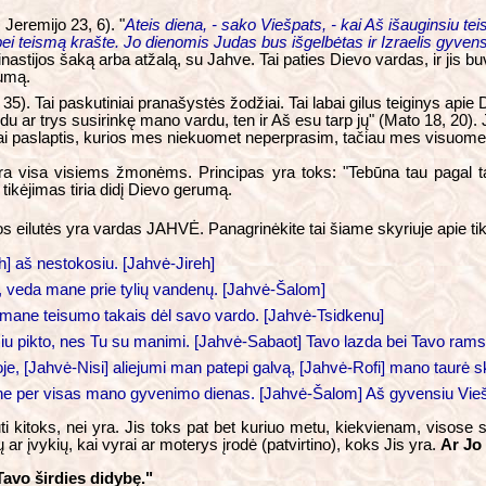
Jeremijo 23, 6). "
Ateis diena, - sako Viešpats, - kai Aš išauginsiu te
 bei teismą krašte. Jo dienomis Judas bus išgelbėtas ir Izraelis gyve
inastijos šaką arba atžalą, su Jahve. Tai paties Dievo vardas, ir jis bu
sumą.
 35). Tai paskutiniai pranašystės žodžiai. Tai labai gilus teiginys api
 ar trys susirinkę mano vardu, ten ir Aš esu tarp jų" (Mato 18, 20). J
i paslaptis, kurios mes niekuomet neperprasim, tačiau mes visuomet 
ra visa visiems žmonėms. Principas yra toks: "Tebūna tau pagal ta
ikėjimas tiria didį Dievo gerumą.
jos eilutės yra vardas JAHVĖ. Panagrinėkite tai šiame skyriuje apie ti
] aš nestokosiu. [Jahvė-Jireh]
, veda mane prie tylių vandenų. [Jahvė-Šalom]
a mane teisumo takais dėl savo vardo. [Jahvė-Tsidkenu]
ijosiu pikto, nes Tu su manimi. [Jahvė-Sabaot] Tavo lazda bei Tavo 
e, [Jahvė-Nisi] aliejumi man patepi galvą, [Jahvė-Rofi] mano taurė sk
mane per visas mano gyvenimo dienas. [Jahvė-Šalom] Aš gyvensiu Vi
ūti kitoks, nei yra. Jis toks pat bet kuriuo metu, kiekvienam, visose 
ar įvykių, kai vyrai ar moterys įrodė (patvirtino), koks Jis yra.
Ar Jo 
avo širdies didybę."