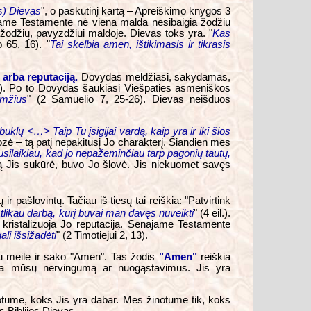
s) Dievas
", o paskutinį kartą – Apreiškimo knygos 3
jajame Testamente nė viena malda nesibaigia žodžiu
ų žodžių, pavyzdžiui maldoje. Dievas toks yra. "
Kas
jo 65, 16). "
Tai skelbia amen, ištikimasis ir tikrasis
 arba reputaciją.
Dovydas meldžiasi, sakydamas,
23). Po to Dovydas šaukiasi Viešpaties asmeniškos
amžius
" (2 Samuelio 7, 25-26). Dievas neišduos
uklų <…> Taip Tu įsigijai vardą, kaip yra ir iki šios
zė – tą patį nepakitusį Jo charakterį. Šiandien mes
silaikiau, kad jo nepažeminčiau tarp pagonių tautų,
 ką Jis sukūrė, buvo Jo šlovė. Jis niekuomet savęs
ašlovintų. Tačiau iš tiesų tai reiškia: "Patvirtink
likau darbą, kurį buvai man davęs nuveikti
" (4 eil.).
 kristalizuoja Jo reputaciją. Senajame Testamente
li išsižadėti
" (2 Timotiejui 2, 13).
su meile ir sako "Amen". Tas žodis
"Amen"
reiškia
na mūsų nervingumą ar nuogąstavimus. Jis yra
inotume, koks Jis yra dabar. Mes žinotume tik, koks