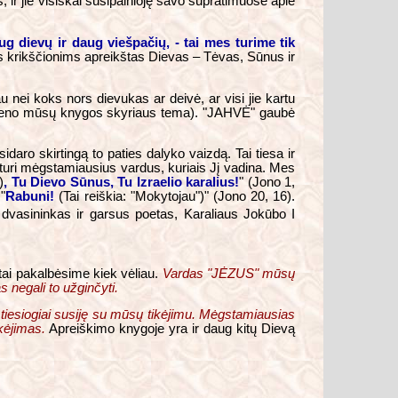
, ir jie visiškai susipainioję savo supratimuose apie
 dievų ir daug viešpačių, - tai mes turime tik
nis krikščionims apreikštas Dievas – Tėvas, Sūnus ir
 nei koks nors dievukas ar deivė, ar visi jie kartu
i vieno mūsų knygos skyriaus tema). "JAHVĖ" gaubė
idaro skirtingą to paties dalyko vaizdą. Tai tiesa ir
 turi mėgstamiausius vardus, kuriais Jį vadina. Mes
)
, Tu Dievo Sūnus, Tu Izraelio karalius!
" (Jono 1,
"
Rabuni!
(Tai reiškia: "Mokytojau")" (Jono 20, 16).
 dvasininkas ir garsus poetas, Karaliaus Jokūbo I
 tai pakalbėsime kiek vėliau.
Vardas "JĖZUS" mūsų
s negali to užginčyti.
tiesiogiai susiję su mūsų tikėjimu. Mėgstamiausias
kėjimas.
Apreiškimo knygoje yra ir daug kitų Dievą