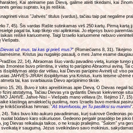
arakterį. Kai ateiname pas Dievą, galime ateiti tikėdami, kai žinome
nės geriau suprato, ką jis reiškia.
rinėti visus "Jahvės" titulus (vardus), tačiau taip pat negalime pralei
lio 7, 45). Šis vardas Rašte sutinkamas virš 250 kartų. Pirmą kartą jį
sielgė pagal tai, kaip tikėjo visi aplinkiniai. Jo elgesys buvo paremta
s laikais reiškė kariuomenę. Taigi Izraelio kariuomenė nebuvo vieninteli
ų Viešpats.
 Dievas už mus, tai kas gi prieš mus?
" (Romiečiams 8, 31). Tikėjimo ž
alaimėsime. Kristus jau nugalėjo pasaulį, o mes Jame esame daugiau n
radžios 22, 14). Abraomas šiuo vardu pavadino vietą, kurioje turėjo 
is žmonėse buvo priimtina, ir vietoj to parūpino Abraomui aviną. Tai 
ės išsipildymas atėjo dar vėliau, kai Dievas parūpino Avinėlį už viso
iausias JAHVĖS-JIRAH išsipildymas yra Kristus, kuris teisme užėmė 
ie atmeta tai, kas svarbiausia Dievo aprūpinimo tiksle.
mo 15, 26). Buvo ir toks apreiškimas apie Dievą. O Dievas negali būti k
pie fizinį atstatymą. Tačiau Dievas yra gydantis Dievas kiekvienoje situ
MO JAHVĖ. Jahvė-Nisi – Viešpats mano vėliava (žr. Išėjimo 17, 15).
tlaikė klastingą amalekiečių puolimą, nors Izraelis buvo menkai pasi
je krikščioniškas himnas: "
Aš triumfuosiu, jei Tu pasiliksi su manimi
"
 6, 24). Toks buvo kito aukuro pavadinimas, kurį sukrovė Gedeonas po 
ulis nuolat būdavo karo sūkuriuose. Gedeono pergalė prasidėjo be joki
o, jog Dievas reikalauja taikos, o ne kraujo praliejimo. "Šalom" yra g
rą sveikatą ir saugumą. Jėzus sveikindavo savo mokinius, sakydamas "Ša