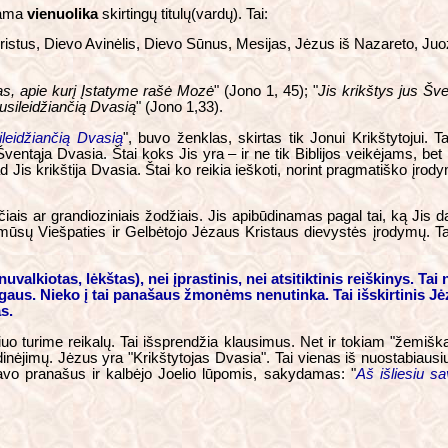
iama
vienuolika
skirtingų titulų(vardų). Tai:
Kristus, Dievo Avinėlis, Dievo Sūnus, Mesijas, Jėzus iš Nazareto, Ju
as, apie kurį Įstatyme rašė Mozė
" (Jono 1, 45); "
Jis krikštys jus Šv
usileidžiančią Dvasią
" (Jono 1,33).
leidžiančią Dvasią
", buvo ženklas, skirtas tik Jonui Krikštytojui. 
 Šventąja Dvasia. Štai koks Jis yra – ir ne tik Biblijos veikėjams, be
d Jis krikštija Dvasia. Štai ko reikia ieškoti, norint pragmatiško įrody
ais ar grandioziniais žodžiais. Jis apibūdinamas pagal tai, ką Jis d
mūsų Viešpaties ir Gelbėtojo Jėzaus Kristaus dievystės įrodymų. Tai 
uvalkiotas, lėkštas), nei įprastinis, nei atsitiktinis reiškinys. Tai
gaus. Nieko į tai panašaus žmonėms nenutinka. Tai išskirtinis Jėz
s.
riuo turime reikalų. Tai išsprendžia klausimus. Net ir tokiam "žemišk
inėjimų. Jėzus yra "Krikštytojas Dvasia". Tai vienas iš nuostabiausių J
pdavo pranašus ir kalbėjo Joelio lūpomis, sakydamas: "
Aš išliesiu s