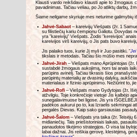
Klausti vardo reikšdavo klausti apie to žmogaus ch
pavadinimas. Tačiau vėliau, po Jo atliktų darbų, žmo
Šiame neilgame skyriuje mes neturime galimybių išnag
Jahvė-Sabaot
– kareivijų Viešpats (žr. 1 Samue
su filistiečių kariu čempionu Galiotu. Dovydas ne
yra "kareivijų" Viešpats. Žodis "kereivijos" anai
kareivijos virš kareivijų, o Jis pats buvo kareivij
Jis palaiko tuos, kurie Jį myli ir Juo pasitiki. "
Jei
tikslais ir metodais. Tačiau šio mūšio mes nepr
Jahvė-Jirah
– Viešpats mano Aprūpintojas (žr. P
sustabdė žmogaus aukojimą, nors tai anais laika
parūpins avinėlį. Tačiau tikrasis šios pranašyst
parūpintų materialių ar dvasinių dalykų, aukšč
materialaus ir fizinio aprūpinimo. Nežiūrint to, j
Jahvė-Rofi
– Viešpats mano Gydytojas (žr. Išėji
atžvilgiu. Toje konkrečioje vietoje Jis kalbėjo a
sunegalavimuose bei ligose. Jis yra IŠGELBĖJI
padėkos aukurui po to, kai Izraelis sėkmingai a
pergalės Dievas. Kaip sako garsiausias pasauly
Jahvė-Šalom
– Viešpats yra taika (žr. Teisėjų
midianiečių. Tais priešistoriniais laikais, pasa
panaudotos tikėjimo strategijos. O visa tai byloj
labai dažnai. Jis reiškia gerovę, klestėjimą, ge
kryžiaus kraują
".