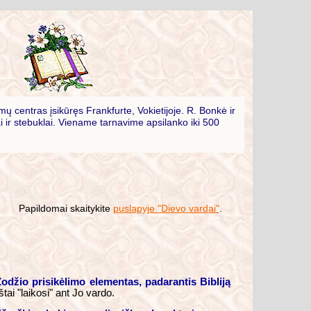
ų centras įsikūręs Frankfurte, Vokietijoje. R. Bonkė ir
i ir stebuklai. Viename tarnavime apsilanko iki 500
Papildomai skaitykite
puslapyje "Dievo vardai"
.
džio prisikėlimo elementas, padarantis Bibliją
i "laikosi" ant Jo vardo.