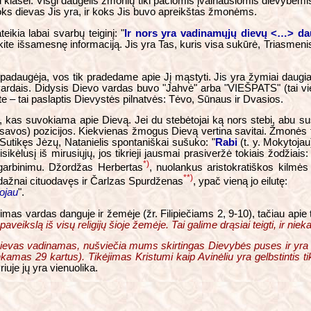
ai klasei. Visgi daugelis žmonių tiki pačiomis įvairiausiomis dievybėmis
ks dievas Jis yra, ir koks Jis buvo apreikštas žmonėms.
ikia labai svarbų teiginį: "
Ir nors yra vadinamųjų dievų <…> daug
tykite išsamesnę informaciją. Jis yra Tas, kuris visa sukūrė, Triasme
padaugėja, vos tik pradedame apie Jį mąstyti. Jis yra žymiai daugiau
is vardais. Didysis Dievo vardas buvo "Jahvė" arba "VIEŠPATS" (ta
e – tai paslaptis Dievystės pilnatvės: Tėvo, Sūnaus ir Dvasios.
ai, kas suvokiama apie Dievą. Jei du stebėtojai ką nors stebi, abu sus
s (savos) pozicijos. Kiekvienas žmogus Dievą vertina savitai. Žmonės
 Sutikęs Jėzų, Natanielis spontaniškai sušuko: "
Rabi
(t. y. Mokytojau
ikėlusį iš mirusiųjų, jos tikrieji jausmai prasiveržė tokiais žodžiais: 
*)
 garbinimu. Džordžas Herbertas
, nuolankus aristokratiškos kilmės
**)
ai dažnai cituodavęs ir Čarlzas Spurdženas
, ypač vieną jo eilutę:
ojau
".
imas vardas danguje ir žemėje (žr. Filipiečiams 2, 9-10), tačiau apie
eikslą iš visų religijų šioje žemėje. Tai galime drąsiai teigti, ir nieka
Dievas vadinamas, nušviečia mums skirtingas Dievybės puses ir yra 
kamas 29 kartus). Tikėjimas Kristumi kaip Avinėliu yra gelbstintis ti
uje jų yra vienuolika.