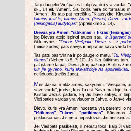
Tarp daugelio Viešpaties titulų (vardų) yra vardas
"
sk., 14 eil. "Amen". Šis žodis nėra tik formalus 
"Amen". Jis taip pat nereiškia "Klausykite! Klausyk
laimins krašte, laimins Amen (tiesos) Dievo vardu
(teisingasis) liudytojas
" (Apreiškimo 3, 14).
Dievas yra Amen, "ištikimas ir tikras (teisingas
jog Dievas atėjo išpirkti tautos sau, "
ir išgarsinti
ištikimybės: "
Dabar Viešpatie Dieve <…> padar
(neišsižadės) pats savęs ir nepraras savo vardo bei
Tas pats pasitvirtina ir po daugelio metų. "
Tu, Viešp
dienos
" (Nehemijo 9, 7; 10). Jis liks ištikimas ta
pažįstame tą patį Dievą , kurį pažinojo Biblijos žmo
kur jie gyveno, kurių akivaizdoje Aš apsireiškiau
neišduoda (neišsižada).
M
es dažnai meldžiamės, sakydami: "Viešpatie, pašl
savo vardą", įrodyk, kas Tu esi. Savo maldoje, kuri
Kristus Jėzus padarė, ką Jis buvo sakęs, ir taip
Viešpaties vardas yra visuomet Jahvė, o Jahvė visu
Dievo, kuris yra Amen, nuostata yra paremti, o n
"ištikimas", "tikras", "patikimas"
. Būdamas "A
priklausomas. Jis nėra nepastovus. Jis nesikeičia.
Jei Viešpats pasikeistų ir nebūtų toks, kaip Jį va