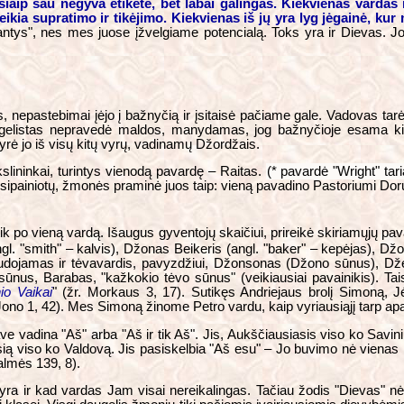
šiaip sau negyva etiketė, bet labai galingas. Kiekvienas vardas 
ia supratimo ir tikėjimo. Kiekvienas iš jų yra lyg jėgainė, kur 
tys", nes mes juose įžvelgiame potencialą. Toks yra ir Dievas. 
 nepastebimai įėjo į bažnyčią ir įsitaisė pačiame gale. Vadovas tar
evangelistas nepravedė maldos, manydamas, jog bažnyčioje esama 
kyrė jo iš visų kitų vyrų, vadinamų Džordžais.
ininkai, turintys vienodą pavardę – Raitas.
(* pavardė "Wright" taria
ipainiotų, žmonės praminė juos taip: vieną pavadino Pastoriumi Doruoj
tik po vieną vardą. Išaugus gyventojų skaičiui, prireikė skiriamųjų
l. "smith" – kalvis), Džonas Beikeris (angl. "baker" – kepėjas), Dž
naudojamas ir tėvavardis, pavyzdžiui, Džonsonas (Džono sūnus), Dž
ūnus, Barabas, "kažkokio tėvo sūnus" (veikiausiai pavainikis). Tai
io Vaikai
" (žr. Morkaus 3, 17). Sutikęs Andriejaus brolį Simoną, 
 (Jono 1, 42). Mes Simoną žinome Petro vardu, kaip vyriausiąjį tarp apa
e vadina "Aš" arba "Aš ir tik Aš". Jis, Aukščiausiasis viso ko Savinink
usią viso ko Valdovą. Jis pasiskelbia "Aš esu" – Jo buvimo nė vienas 
almės 139, 8).
 yra ir kad vardas Jam visai nereikalingas. Tačiau žodis "Dievas" nė