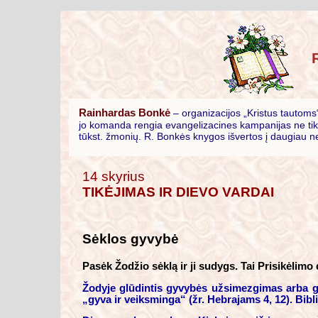
Rainhardas Bonkė
– organizacijos „Kristus tautoms“
jo komanda rengia evangelizacines kampanijas ne tik v
tūkst. žmonių. R. Bonkės knygos išvertos į daugiau nei
14 skyrius
TIKĖJIMAS IR DIEVO VARDAI
Sėklos gyvybė
Pasėk Žodžio sėklą ir ji sudygs. Tai Prisikėlimo 
Žodyje glūdintis gyvybės užsimezgimas arba gy
„gyva ir veiksminga“ (žr. Hebrajams 4, 12). Bibl