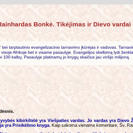
Rainhardas Bonkė. Tikėjimas ir Dievo vardai
 bei tarptautinio evangelizacinio tarnavimo įkūrėjas ir vadovas. Tarnavim
isoje Afrikoje bet ir visame pasaulyje. Evangelijos skelbimą lydi ženkla
 100 kalbų. Pasaulyje platinamų jo knygų skaičius jau viršijo milijoną.
dėsnis.
vybės kibirkštėlė yra Viešpaties vardas. Jo vardas yra Dievo Žo
ija yra Prisikėlimo knyga.
Kaip sakoma viename komentare, Šv. Rašta