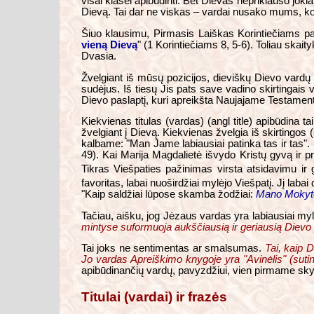
visai klasei apibūdinti. Bet Dievas nepriklauso joki
Dievą. Tai dar ne viskas – vardai nusako mums, ko
Šiuo klausimu, Pirmasis Laiškas Korintiečiams pate
vieną Dievą
" (1 Korintiečiams 8, 5-6). Toliau skai
Dvasia.
Žvelgiant iš mūsų pozicijos, dieviškų Dievo vardų 
sudėjus. Iš tiesų Jis pats save vadino skirtinga
Dievo paslaptį, kuri apreikšta Naujajame Testament
Kiekvienas titulas (vardas) (angl title) apibūdina t
žvelgiant į Dievą. Kiekvienas žvelgia iš skirtingo
kalbame: "Man Jame labiausiai patinka tas ir tas".
49). Kai Marija Magdalietė išvydo Kristų gyvą ir pris
Tikras Viešpaties pažinimas virsta atsidavimu ir
favoritas, labai nuoširdžiai mylėjo Viešpatį. Jį lab
"Kaip saldžiai lūpose skamba žodžiai:
Mano Mokyt
Tačiau, aišku, jog Jėzaus vardas yra labiausiai myl
mintyse suformuoja aukščiausią ir geriausią Dievo pav
Tai joks ne sentimentas ar smalsumas.
Tai, kaip 
Jo vardas Apreiškimo knygoje yra "Avinėlis" (sutin
apibūdinančių vardų, pavyzdžiui, vien pirmame skyri
Titulai (vardai) ir frazės