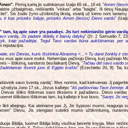
Amen"
. Pirmą kartą jis sutinkamas Izaijo 65 sk., 16 eil. "
Amen (tieso
maldos užbaigimas, reiškiantis "viskas" arba "baigta". Iš tiesų Nau
ite!". Šis žodis žymi užsibrėžtą tikslą, esantį už kieno nors tariam
, ir kas prisieks šalyje, prisieks Amen (tiesos) Dievo vardu
" (Izai
)" tam, ką apie save yra pasakęs. Jis turi nekintančio gėrio vardą
 savo vardą. Jis padarė didelių ir baisių dalykų
" (žr. 2 Samuelio 7, 
yk, kaip pažadėjai. Tegul Tavo vardas būna aukštinamas per 
 reputacijos.
atie, esi Dievas, kuris išsirinkai Abraomą <…> Tu darei ženklų ir steb
m, ko mus apie save mokė. Nehemijas pažinojo Dievą, kurį pažinojo Mo
nės – ištikimą, sandoros besilaikantį Dievą. "
Tačiau dėl savo vardo su
, žadėdamas išvesti juos iš Egipto krašto
" (Ezechielio 20, 9). Tai,
ovink savo šventą vardą". Mes norime, kad kiekvienas Jį pagerbtų ir p
 užrašyta Jono 17 sk., Jėzus kalbėjo: "
Aš pašlovinau Tave žemėje. At
 Dievas išliko ištikimas savo tikslams ir pažadams. Dievo vardas
omet išlikdavo ištikimas tam, ką kalbėjo ir kuo buvo. "
Savęs Jis nega
e likti abejingu. Kai ateiname pas Jį, Jis šypsosi mums, reaguoja 
men" Dievu, Jis stengiasi suteikti mums užtikrintumą, nurami
izduoja Biblija, tuomet Biblija būtų visiškai bevertė knyga. Mes než