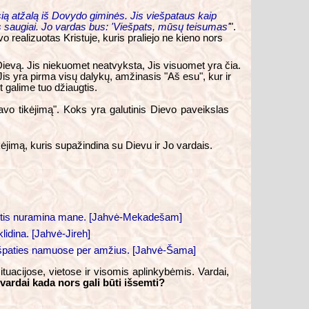
isią atžalą iš Dovydo giminės. Jis viešpataus kaip
ns saugiai. Jo vardas bus: 'Viešpats, mūsų teisumas'
".
vo realizuotas Kristuje, kuris praliejo ne kieno nors
e Dievą. Jis niekuomet neatvyksta, Jis visuomet yra čia.
is yra pirma visų dalykų, amžinasis "Aš esu", kur ir
galime tuo džiaugtis.
vo tikėjimą". Koks yra galutinis Dievo paveikslas
kėjimą, kuris supažindina su Dievu ir Jo vardais.
ramstis nuramina mane. [Jahvė-Mekadešam]
lidina. [Jahvė-Jireh]
ešpaties namuose per amžius. [Jahvė-Šama]
situacijose, vietose ir visomis aplinkybėmis. Vardai,
vardai kada nors gali būti išsemti?