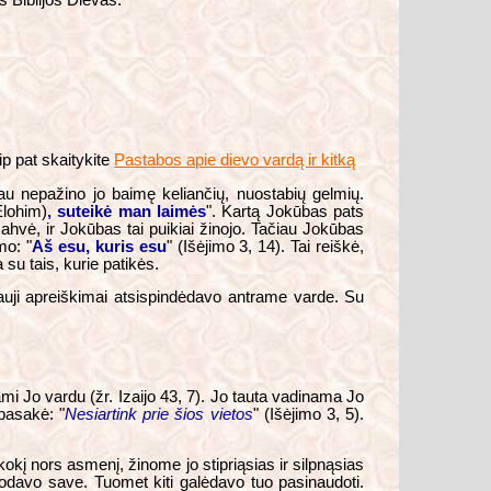
s Biblijos Dievas.
ip pat skaitykite
Pastabos apie dievo vardą ir kitką
au nepažino jo baimę keliančių, nuostabių gelmių.
lohim)
, suteikė man laimės
". Kartą Jokūbas pats
ahvė, ir Jokūbas tai puikiai žinojo. Tačiau Jokūbas
mo: "
Aš esu, kuris esu
" (Išėjimo 3, 14). Tai reiškė,
a su tais, kurie patikės.
auji apreiškimai atsispindėdavo antrame varde. Su
nami Jo vardu (žr. Izaijo 43, 7). Jo tauta vadinama Jo
pasakė: "
Nesiartink prie šios vietos
" (Išėjimo 3, 5).
okį nors asmenį, žinome jo stipriąsias ir silpnąsias
uodavo save. Tuomet kiti galėdavo tuo pasinaudoti.