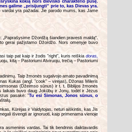
išryškina kokią nors dieviško charakterio pusę.
mes galime „prisijungti“ prie to, kas Dievas yra.
Jo vardai yra pažadai. Jie parodo mums, kas Jame
ė: „Paprašysime Džordžą šiandien pravesti maldą“.
kito gerai pažįstamo Džordžo. Nors omenyje buvo
si taip pat kaip ir žodis "right", kuris reiškia
doras,
u, kitą – Pastoriumi Atviruoju, trečią – Pastoriumi
 pavadinimų. Taip žmonės sugalvojo amato pavadinimą
onas Kukas (angl. "cook" – virėjas), Džonas Mileris
eimsonas (Džeimso sūnus) ir t. t. Biblijos žmonės
s laikais buvo daug Jokūbų ir Jonų, todėl ir Jėzus
Jėzus pasakė: "
Tu esi Simonas, Jonos sūnus, o
štalų.
as, Kūrėjas ir Valdytojas, neturi aiškintis, kas Jis
negali išvengti ar ignoruoti, kaip primenama vienoje
ra asmeninis vardas. Tai tik bendrinis daiktavardis