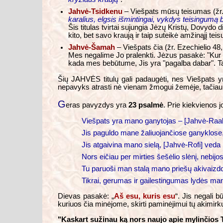
Jahvė-Tsidkenu
– Viešpats mūsų teisumas (žr. 
karalius, elgsis išmintingai, vykdys teisingumą
Šis titulas tvirtai sujungia Jėzų Kristų, Dovydo d
kito, bet savo kraują ir taip suteikė amžinąjį tei
Jahvė-Šamah
– Viešpats čia (žr. Ezechielio 48,
Mes negalime Jo pralenkti. Jėzus pasakė: "Kur du
kada mes bebūtume, Jis yra "pagalba dabar". Ta
Šių JAHVĖS titulų gali padaugėti, nes Viešpats y
nepavyks atrasti nė vienam žmogui žemėje, tačiau t
G
eras pavyzdys yra
23 psalmė
. Prie kiekvienos 
Viešpats yra mano ganytojas – [Jahvė-Raah
Jis paguldo mane žaliuojančiose ganyklose
Jis atgaivina mano sielą, [Jahvė-Rofi] ved
Nors eičiau per mirties šešėlio slėnį, neb
Tu paruoši man stalą mano priešų akivaizdoj
Tikrai, gerumas ir gailestingumas lydės 
Dievas pasakė: „
Aš esu, kuris esu
“. Jis negali b
kuriuos čia minėjome, skirti paminėjimui tų akimirkų 
"Kaskart sužinau ką nors naujo apie mylinčios T