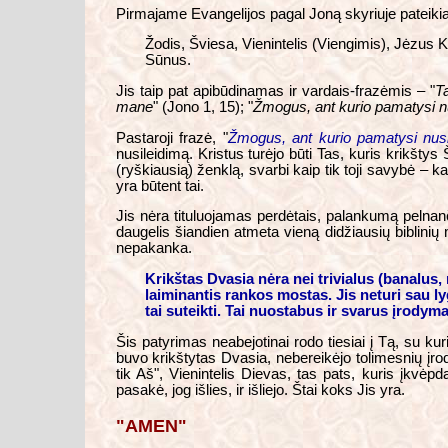
Pirmajame Evangelijos pagal Joną skyriuje pateik
Žodis, Šviesa, Vienintelis (Viengimis), Jėzus 
Sūnus.
Jis taip pat apibūdinamas ir vardais-frazėmis – "
T
mane
" (Jono 1, 15); "
Žmogus, ant kurio pamatysi n
Pastaroji frazė, "
Žmogus, ant kurio pamatysi nusi
nusileidimą. Kristus turėjo būti Tas, kuris krikštys
(ryškiausią) ženklą, svarbi kaip tik toji savybė – ka
yra būtent tai.
Jis nėra tituluojamas perdėtais, palankumą pelnanči
daugelis šiandien atmeta vieną didžiausių biblinių 
nepakanka.
Krikštas Dvasia nėra nei trivialus (banalus, n
laiminantis rankos mostas. Jis neturi sau ly
tai suteikti. Tai nuostabus ir svarus įrodyma
Šis patyrimas neabejotinai rodo tiesiai į Tą, su ku
buvo krikštytas Dvasia, nebereikėjo tolimesnių įrod
tik Aš", Vienintelis Dievas, tas pats, kuris įkvė
pasakė, jog išlies, ir išliejo. Štai koks Jis yra.
"AMEN"