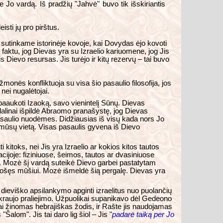
 Jo vardą. Iš pradžių "Jahvė" buvo tik išskiriantis
sti jų pro pirštus.
 sutinkame istorinėje kovoje, kai Dovydas ėjo kovoti
s faktu, jog Dievas yra su Izraelio kariuomene, jog Jis
s Dievo resursas. Jis turėjo ir kitų rezervų – tai buvo
monės konfliktuoja su visa šio pasaulio filosofija, jos
ei nugalėtojai.
paaukoti Izaoką, savo vienintelį Sūnų. Dievas
dalinai išpildė Abraomo pranašystę, jog Dievas
 pasaulio nuodėmes. Didžiausias iš visų kada nors Jo
mūsų vietą. Visas pasaulis gyvena iš Dievo
itoks, nei Jis yra Izraelio ar kokios kitos tautos
acijoje: fiziniuose, šeimos, tautos ar dvasiniuose
 Mozė šį vardą suteikė Dievo garbei pastatytam
ruošęs mūšiui. Mozė išmeldė šią pergalę. Dievas yra
.
dieviško apsilankymo apginti izraelitus nuo puolančių
o kraujo praliejimo. Užpuolikai supanikavo dėl Gedeono
erai žinomas hebrajiškas žodis, ir Rašte jis naudojamas
lom". Jis tai daro lig šiol – Jis "
padarė taiką per Jo