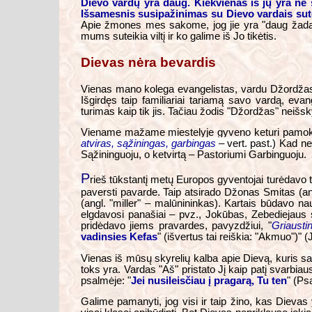
Dievo vardų yra daug. Kiekvienas iš jų yra ne 
Išsamesnis susipažinimas su Dievo vardais suteik
Apie žmones mes sakome, jog jie yra "daug žadan
mums suteikia viltį ir ko galime iš Jo tikėtis.
Dievas nėra bevardis
Vienas mano kolega evangelistas, vardu Džordžas,
Išgirdęs taip familiariai tariamą savo vardą, 
turimas kaip tik jis. Tačiau žodis "Džordžas" neišs
Viename mažame miestelyje gyveno keturi pamoksl
atviras, sąžiningas, garbingas
– vert. past.)
Kad nes
Sąžininguoju, o ketvirtą – Pastoriumi Garbinguoju.
P
rieš tūkstantį metų Europos gyventojai turėdavo 
paversti pavarde. Taip atsirado Džonas Smitas (ang
(angl. "miller" – malūnininkas). Kartais būdavo 
elgdavosi panašiai – pvz., Jokūbas, Zebediejaus s
pridėdavo jiems pravardes, pavyzdžiui, "
Griaustin
vadinsies Kefas
" (išvertus tai reiškia: "Akmuo")"
Vienas iš mūsų skyrelių kalba apie Dievą, kuris sav
toks yra. Vardas "Aš" pristato Jį kaip patį svarbia
psalmėje: "
Jei nusileisčiau į pragarą, Tu ten
" (Ps
Galime pamanyti, jog visi ir taip žino, kas Dievas