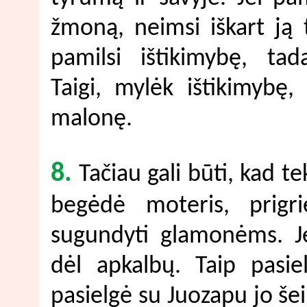
žmoną, neimsi iškart ją t
pamilsi ištikimybę, tad
Taigi, mylėk ištikimybę
malonę.
8.
Tačiau gali būti, kad t
begėdė moteris, prigr
sugundyti glamonėms. Je
dėl apkalbų. Taip pasie
pasielgė su Juozapu jo še