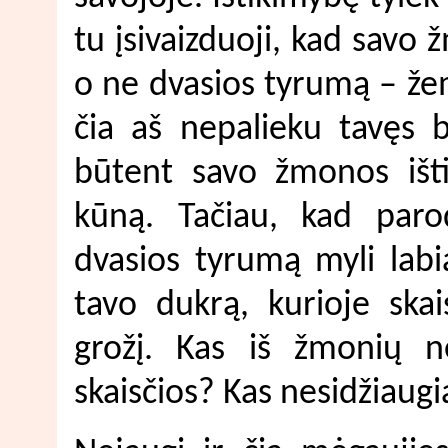
tu įsivaizduoji, kad savo 
o ne dvasios tyrumą – žem
čia aš nepalieku tavęs 
būtent savo žmonos išti
kūną. Tačiau, kad paro
dvasios tyrumą myli labi
tavo dukrą, kurioje skai
grožį. Kas iš žmonių n
skaisčios? Kas nesidžiaug