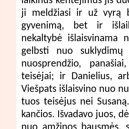
laikinus kentėjimus jis d
ji meldžiasi ir už vyrą
gyvenimą, bet ir išla
nekaltybė išlaisvinama 
gelbsti nuo suklydimų
nuosprendžio, panašiai
teisėjai; ir Danielius, 
Viešpats išlaisvino nuo n
tuos teisėjus nei Susaną.
kančios. Išvadavo juos, dė
nuo amžinos bausmės, ski