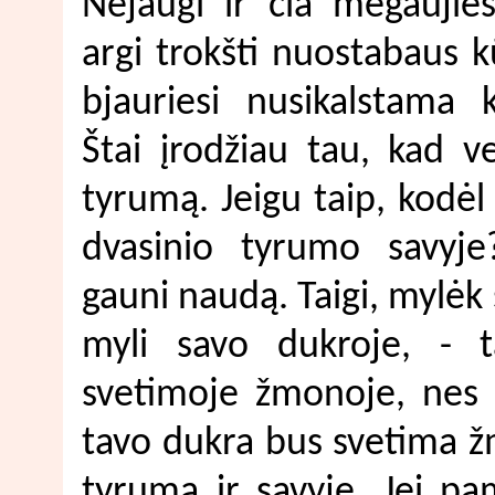
Nejaugi ir čia mėgaujie
argi trokšti nuostabaus 
bjauriesi nusikalstama 
Štai įrodžiau tau, kad ve
tyrumą. Jeigu taip, kodėl
dvasinio tyrumo savyje
gauni naudą. Taigi, mylėk 
myli savo dukroje, - t
svetimoje žmonoje, nes 
tavo dukra bus svetima 
tyrumą ir savyje. Jei pa