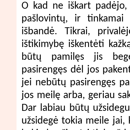
O kad ne iškart padėjo, 
pašlovintų, ir tinkamai
išbandė. Tikrai, prival
ištikimybę iškentėti kažką
būtų pamilęs jis beg
pasirengęs dėl jos pakentė
jei nebūtų pasirengęs pak
jos meilę arba, geriau sa
Dar labiau būtų užsidegus
užsidegė tokia meile jai, 