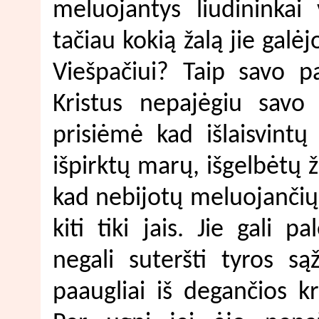
meluojantys liudininkai 
tačiau kokią žalą jie galė
Viešpačiui? Taip savo p
Kristus nepajėgiu savo
prisiėmė kad išlaisvintų
išpirktų marų, išgelbėtų 
kad nebijotų meluojančių 
kiti tiki jais. Jie gali 
negali suteršti tyros są
paaugliai iš degančios k