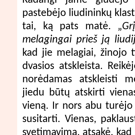
pastebėjo liudininkų klast
tai, ką pats matė. „
Gr
melagingai prieš ją liudi
kad jie melagiai, žinojo 
dvasios atskleista. Reikėj
norėdamas atskleisti me
jiedu būtų atskirti vien
vieną. Ir nors abu turėjo
susitarti. Vienas, pakla
svetimavimą, atsakė, kad