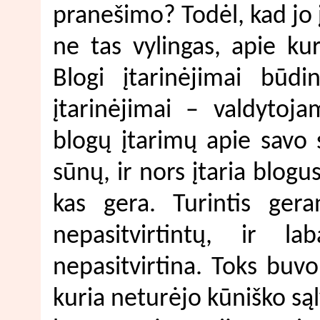
pranešimo? Todėl, kad jo 
ne tas vylingas, apie ku
Blogi įtarinėjimai būdin
įtarinėjimai – valdytoja
blogų įtarimų apie savo 
sūnų, ir nors įtaria blogus 
kas gera. Turintis gera
nepasitvirtintų, ir la
nepasitvirtina. Toks buvo
kuria neturėjo kūniško sąly