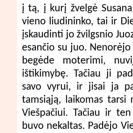
į tą, į kurį žvelgė Susan
vieno liudininko, tai ir 
įskaudinti jo žvilgsnio Juo
esančio su juo. Nenorėjo ji
begėde moterimi, nuvij
ištikimybę. Tačiau ji pa
savo vyrui, ir jisai ja 
tamsiąją, laikomas tarsi 
Viešpačiui. Tačiau ir te
buvo nekaltas. Padėjo Vi