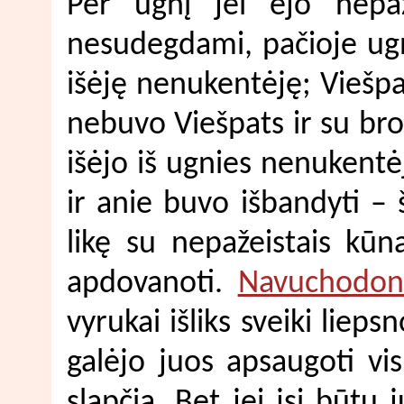
Per ugnį jei ėjo nepaž
nesudegdami, pačioje ugn
išėję nenukentėję; Viešpa
nebuvo Viešpats ir su bro
išėjo iš ugnies nenukentėję
ir anie buvo išbandyti – 
likę su nepažeistais kūna
apdovanoti.
Navuchodon
vyrukai išliks sveiki liepsno
galėjo juos apsaugoti vis
slapčia. Bet jei jsi būtų