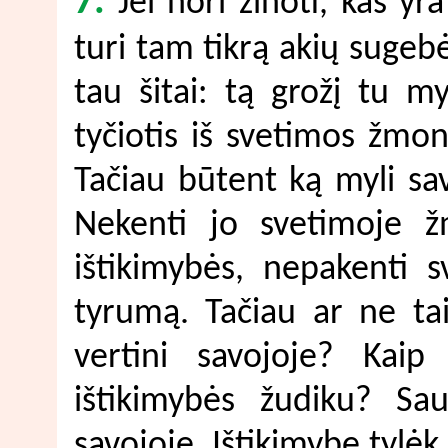
7.
Jei nori žinoti, kas yra
turi tam tikrą akių sugebėj
tau šitai: tą grožį tu m
tyčiotis iš svetimos žmo
Tačiau būtent ką myli sa
Nekenti jo svetimoje ž
ištikimybės, nepakenti s
tyrumą. Tačiau ar ne tai
vertini savojoje? Kaip
ištikimybės žudiku? Sau
savojoje. Ištikimybę tylėk