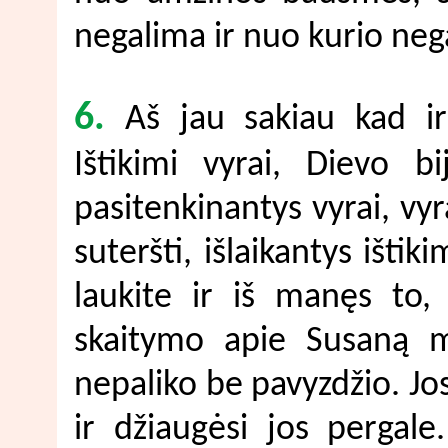
negalima ir nuo kurio nega
6.
Aš jau sakiau kad ir 
Ištikimi vyrai, Dievo b
pasitenkinantys vyrai, vyr
suteršti, išlaikantys ištik
laukite ir iš manęs to
skaitymo apie Susaną me
nepaliko be pavyzdžio. Jo
ir džiaugėsi jos pergale