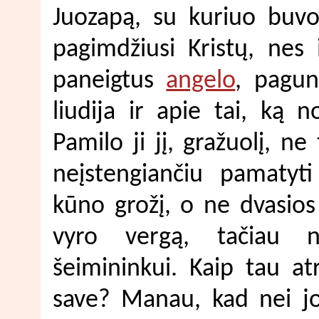
Juozapą, su kuriuo buvo
pagimdžiusi Kristų, nes 
paneigtus
angelo
, pagun
liudija ir apie tai, ką 
Pamilo ji jį, gražuolį, 
neįstengiančiu pamatyti 
kūno grožį, o ne dvasios
vyro vergą, tačiau ne
šeimininkui. Kaip tau at
save? Manau, kad nei jo