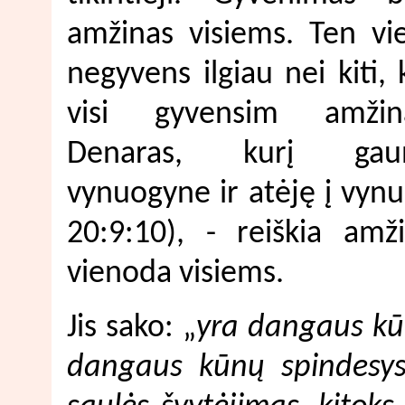
amžinas visiems. Ten vi
negyvens ilgiau nei kiti, 
visi gyvensim amžina
Denaras, kurį gau
vynuogyne ir atėję į vynu
20:9:10), - reiškia am
vienoda visiems.
Jis sako: „
yra dangaus kūn
dangaus kūnų spindesys