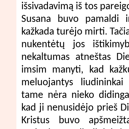
išsivadavimą iš tos pareigo
Susana buvo pamaldi ir
kažkada turėjo mirti. Tači
nukentėtų jos ištikimy
nekaltumas atneštas Die
imsim manyti, kad kažk
meluojantys liudininkai
tame nėra nieko didinga
kad ji nenusidėjo prieš D
Kristus buvo apšmeižt