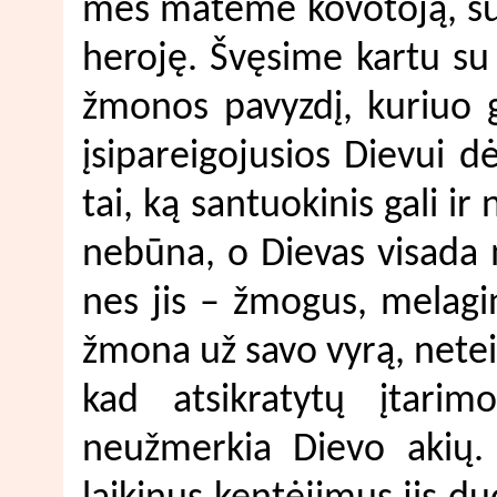
mes matėme kovotoją, su i
heroję. Švęsime kartu su 
žmonos pavyzdį, kuriuo ga
įsipareigojusios Dievui d
tai, ką santuokinis gali i
nebūna, o Dievas visada m
nes jis – žmogus, melagin
žmona už savo vyrą, neteis
kad atsikratytų įtarim
neužmerkia Dievo akių. 