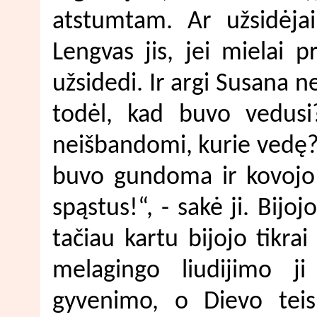
atstumtam. Ar užsidėjai
Lengvas jis, jei mielai pr
užsidedi. Ir argi Susana
todėl, kad buvo vedusi?
neišbandomi, kurie vedę? 
buvo gundoma ir kovojo
spąstus!“, - sakė ji. Bijo
tačiau kartu bijojo tikra
melagingo liudijimo j
gyvenimo, o Dievo tei