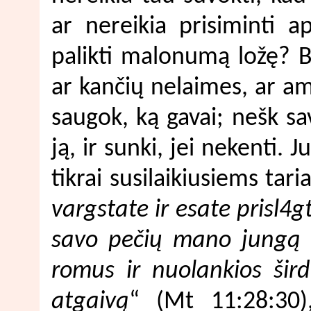
ar nereikia prisiminti a
palikti malonumą ložę? Bū
ar kančių nelaimes, ar a
saugok, ką gavai; nešk sav
ją, ir sunki, jei nekenti. J
tikrai susilaikiusiems taria
vargstate ir esate prisl4gt
savo pečių mano jungą i
romus ir nuolankios šird
atgaivą
“ (Mt 11:28:30)