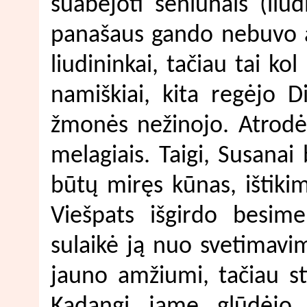
suabejoti seniūnais (liu
panašaus gando nebuvo a
liudininkai, tačiau tai ko
namiškiai, kita regėjo D
žmonės nežinojo. Atrodė 
melagiais. Taigi, Susanai
būtų miręs kūnas, ištiki
Viešpats išgirdo besimel
sulaikė ją nuo svetimavi
jauno amžiumi, tačiau st
Kadangi jame glūdėjo p