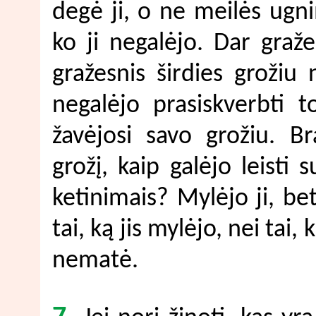
degė ji, o ne meilės ugnim
ko ji negalėjo. Dar graž
gražesnis širdies grožiu 
negalėjo prasiskverbti t
žavėjosi savo grožiu. Br
grožį, kaip galėjo leisti 
ketinimais? Mylėjo ji, bet
tai, ką jis mylėjo, nei tai, 
nematė.