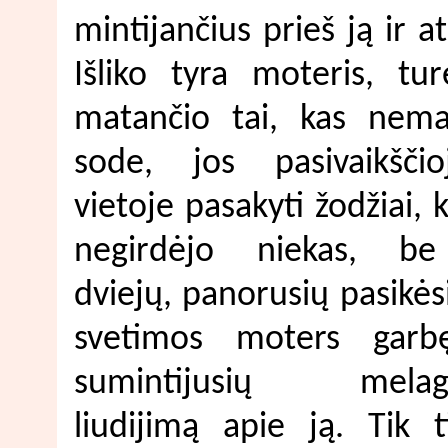
mintijančius prieš ją ir a
Išliko tyra moteris, tu
matančio tai, kas nema
sode, jos pasivaikščio
vietoje pasakyti žodžiai, 
negirdėjo niekas, b
dviejų, panorusių pasikėsi
svetimos moters garb
sumintijusių melag
liudijimą apie ją. Tik t