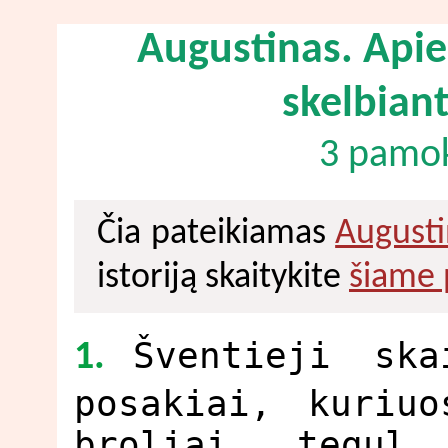
Augustinas. Apie
skelbiant
3 pamok
Čia pateikiamas
August
istoriją skaitykite
šiame 
Šventieji ska
1.
posakiai, kuriu
broliai, tegul 