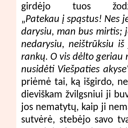
girdėjo tuos žodži
„
Patekau į spąstus! Nes je
darysiu, man bus mirtis; j
nedarysiu, neištrūksiu iš
rankų. O vis dėlto geriau
nusidėti Viešpaties akyse
priėmė tai, ką išgirdo, n
dieviškam žvilgsniui ji 
jos nematytų, kaip ji nem
sutvėrė, stebėjo savo tv