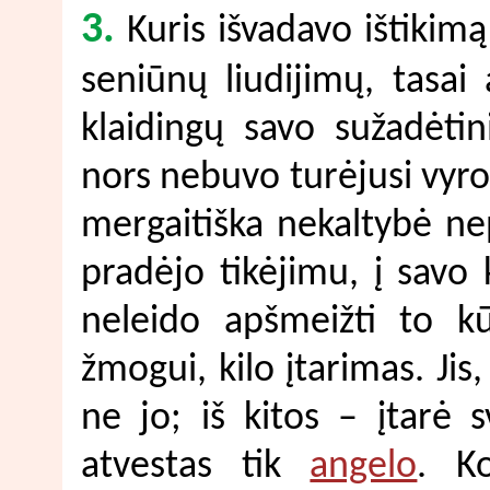
3.
Kuris išvadavo ištiki
seniūnų liudijimų, tasai
klaidingų savo sužadėtin
nors nebuvo turėjusi vyro.
mergaitiška nekaltybė nep
pradėjo tikėjimu, į savo
neleido apšmeižti to kū
žmogui, kilo įtarimas. Jis,
ne jo; iš kitos – įtarė 
atvestas tik
angelo
. K