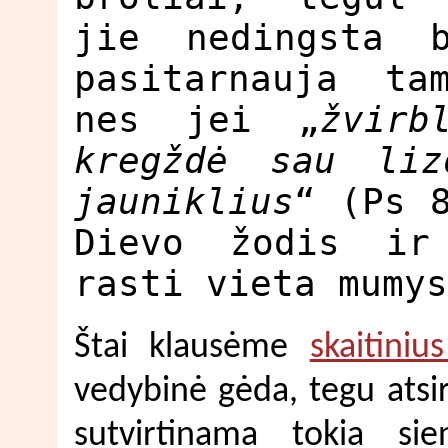
jie nedingsta 
pasitarnauja ta
nes jei „
žvirb
kregždė sau li
jauniklius
“ (Ps 
Dievo žodis ir
rasti vieta mumys
Štai klausėme
skaitini
vedybinė gėda, tegu atsire
sutvirtinama tokia si