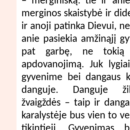
– merginišką: tie ir ani
merginos skaistybė ir dide
ir anoji patinka Dievui, ne
anie pasiekia amžinąjį g
pat garbę, ne tokią
apdovanojimą. Juk lygia
gyvenime bei dangaus k
danguje. Danguje ži
žvaigždės – taip ir dang
karalystėje bus vien to ve
tikintieji. Gyvenimas b