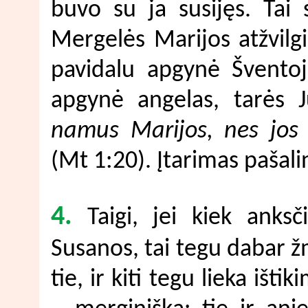
buvo su ja susijęs. Tai 
Mergelės Marijos atžvilg
pavidalu apgynė Šventoj
apgynė angelas, tarės J
namus Marijos, nes jos v
(Mt 1:20). Įtarimas pašali
4.
Taigi, jei kiek anksči
Susanos, tai tegu dabar ž
tie, ir kiti tegu lieka išti