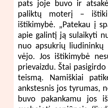
pats joje buvo ir atsak
paliktų moterį – ištik
ištikimybė. „Patekau į spą
apie galintį ją sulaikyti 
nuo apsukrių liudininkų 
vėjo. Jos ištikimybė nes
prievaizdu. Štai pasigirdo
teismą. Namiškiai patik
ankstesnis jos tyrumas, 
buvo pakankamu jos išt