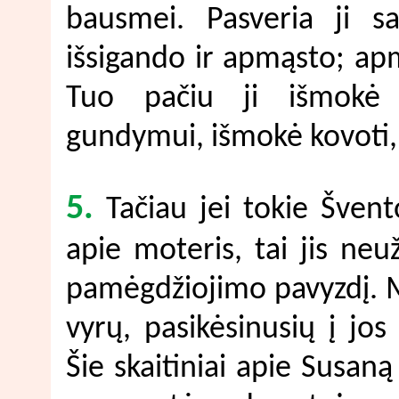
bausmei. Pasveria ji sa
išsigando ir apmąsto; apm
Tuo pačiu ji išmokė v
gundymui, išmokė kovoti, 
5.
Tačiau jei tokie Švent
apie moteris, tai jis ne
pamėgdžiojimo pavyzdį.
vyrų, pasikėsinusių į jo
Šie skaitiniai apie Susaną