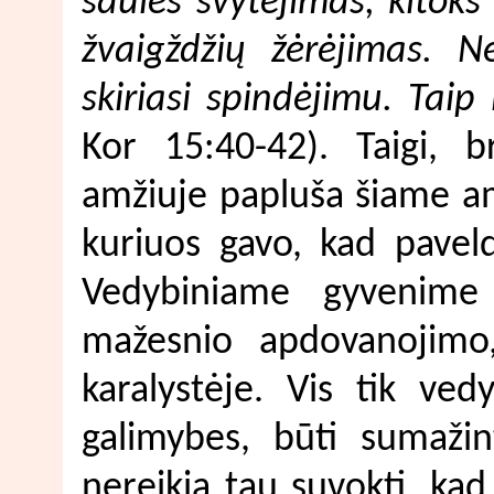
saulės švytėjimas, kitoks
žvaigždžių žėrėjimas. N
skiriasi spindėjimu. Taip 
Kor 15:40-42). Taigi, b
amžiuje papluša šiame am
kuriuos gavo, kad pavel
Vedybiniame gyvenime 
mažesnio apdovanojimo,
karalystėje. Vis tik ve
galimybes, būti sumažin
nereikia tau suvokti, kad