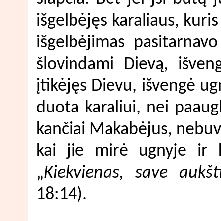
išgelbėjęs karaliaus, kuri
išgelbėjimas pasitarnavo 
šlovindami Dievą, išveng
įtikėjęs Dievu, išvengė u
duota karaliui, nei paau
kančiai Makabėjus, nebuv
kai jie mirė ugnyje ir k
„
Kiekvienas, save aukšt
18:14).